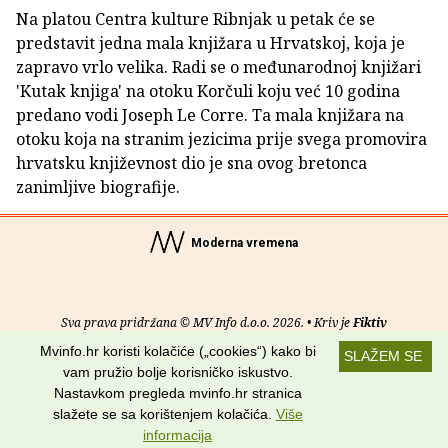
Na platou Centra kulture Ribnjak u petak će se
predstavit jedna mala knjižara u Hrvatskoj, koja je
zapravo vrlo velika. Radi se o međunarodnoj knjižari
'Kutak knjiga' na otoku Korčuli koju već 10 godina
predano vodi Joseph Le Corre. Ta mala knjižara na
otoku koja na stranim jezicima prije svega promovira
hrvatsku književnost dio je sna ovog bretonca
zanimljive biografije.
Moderna vremena
Sva prava pridržana © MV Info d.o.o. 2026. • Kriv je
Fiktiv
Mvinfo.hr koristi kolačiće („cookies“) kako bi
SLAŽEM SE
O nama
•
Pomoć
•
Uvjeti korištenja
•
RSS kanali
vam pružio bolje korisničko iskustvo.
Nastavkom pregleda mvinfo.hr stranica
Potraži nas na:
slažete se sa korištenjem kolačića.
Više
informacija