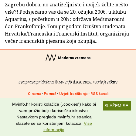
Zagrebu dobra, no znatiželjni ste i uvijek želite nešto
više?! Podsjećamo vas da se 20. ožujka 2006. u klubu
Aquarius, s početkom u 20h : održava Međunarodni
dan Frankofonije. Tom prigodom Društvo studenata
Hrvatska/Francuska i Francuski Institut, organiziraju
večer francuskih pjesama koja okuplja...
Moderna vremena
Sva prava pridržana © MV Info d.o.o. 2026. • Kriv je
Fiktiv
O nama
•
Pomoć
•
Uvjeti korištenja
•
RSS kanali
Mvinfo.hr koristi kolačiće („cookies“) kako bi
Potraži nas na:
SLAŽEM SE
vam pružio bolje korisničko iskustvo.
Nastavkom pregleda mvinfo.hr stranica
slažete se sa korištenjem kolačića.
Više
informacija