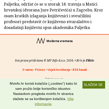
Paljetka, održat će se u utorak 18. travnja u Matici
hrvatskoj (dvorana Jure Petričevića) u Zagrebu. Kroz
osam kratkih izlaganja književnici i sveučilišni
profesori predstavit će književno stvaralaštvo i
dosadašnji književni opus akademika Paljetka.
Moderna vremena
Sva prava pridržana © MV Info d.o.o. 2026. • Kriv je
Fiktiv
O nama
•
Pomoć
•
Uvjeti korištenja
•
RSS kanali
Potraži nas na:
Mvinfo.hr koristi kolačiće („cookies“) kako bi
SLAŽEM SE
vam pružio bolje korisničko iskustvo.
Nastavkom pregleda mvinfo.hr stranica
slažete se sa korištenjem kolačića.
Više
informacija