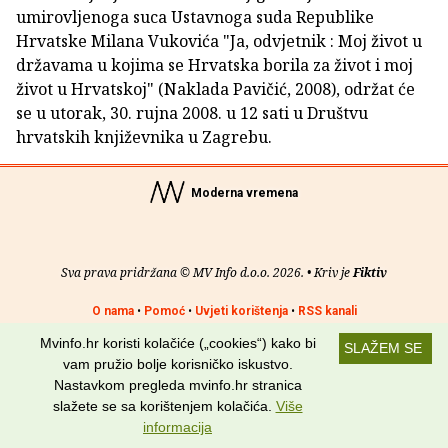
umirovljenoga suca Ustavnoga suda Republike
Hrvatske Milana Vukovića "Ja, odvjetnik : Moj život u
državama u kojima se Hrvatska borila za život i moj
život u Hrvatskoj" (Naklada Pavičić, 2008), održat će
se u utorak, 30. rujna 2008. u 12 sati u Društvu
hrvatskih književnika u Zagrebu.
Moderna vremena
Sva prava pridržana © MV Info d.o.o. 2026. • Kriv je
Fiktiv
O nama
•
Pomoć
•
Uvjeti korištenja
•
RSS kanali
Mvinfo.hr koristi kolačiće („cookies“) kako bi
SLAŽEM SE
Potraži nas na:
vam pružio bolje korisničko iskustvo.
Nastavkom pregleda mvinfo.hr stranica
slažete se sa korištenjem kolačića.
Više
informacija