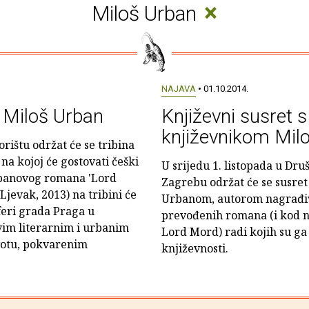
×
Miloš Urban
NAJAVA
• 01.10.2014.
: Miloš Urban
Književni susret 
književnikom Mi
rištu održat će se tribina
na kojoj će gostovati češki
U srijedu 1. listopada u Dru
banovog romana 'Lord
Zagrebu održat će se susre
Ljevak, 2013) na tribini će
Urbanom, autorom nagrađiva
feri grada Praga u
prevođenih romana (i kod n
vim literarnim i urbanim
Lord Mord) radi kojih su ga
otu, pokvarenim
književnosti.