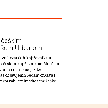
s češkim
lošem Urbanom
štvu hrvatskih književnika u
t s češkim književnikom Milošem
nih i na razne jezike
as objavljenih Sedam crkava i
 prozvali 'crnim vitezom' češke