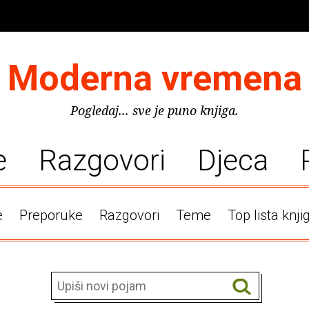
Moderna vremena
Pogledaj... sve je puno knjiga.
e
Razgovori
Djeca
e
Preporuke
Razgovori
Teme
Top lista knji