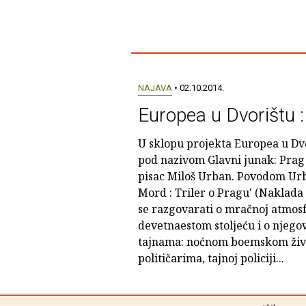
NAJAVA
• 02.10.2014.
Europea u Dvorištu 
U sklopu projekta Europea u Dvo
pod nazivom Glavni junak: Prag 
pisac Miloš Urban. Povodom Ur
Mord : Triler o Pragu' (Naklada 
se razgovarati o mračnoj atmos
devetnaestom stoljeću i o njego
tajnama: noćnom boemskom živ
političarima, tajnoj policiji...