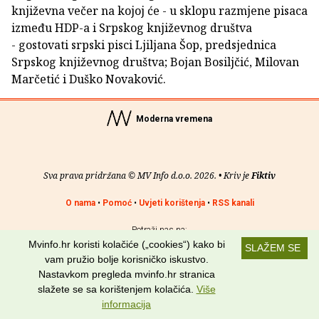
književna večer na kojoj će - u sklopu razmjene pisaca
između HDP-a i Srpskog književnog društva
- gostovati srpski pisci Ljiljana Šop, predsjednica
Srpskog književnog društva; Bojan Bosiljčić, Milovan
Marčetić i Duško Novaković.
Moderna vremena
Sva prava pridržana © MV Info d.o.o. 2026. • Kriv je
Fiktiv
O nama
•
Pomoć
•
Uvjeti korištenja
•
RSS kanali
Potraži nas na:
Mvinfo.hr koristi kolačiće („cookies“) kako bi
SLAŽEM SE
vam pružio bolje korisničko iskustvo.
Nastavkom pregleda mvinfo.hr stranica
slažete se sa korištenjem kolačića.
Više
informacija