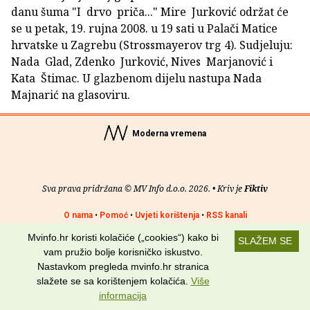
danu šuma "I drvo priča..." Mire Jurković održat će
se u petak, 19. rujna 2008. u 19 sati u Palači Matice
hrvatske u Zagrebu (Strossmayerov trg 4). Sudjeluju:
Nada Glad, Zdenko Jurković, Nives Marjanović i
Kata Štimac. U glazbenom dijelu nastupa Nada
Majnarić na glasoviru.
Moderna vremena
Sva prava pridržana © MV Info d.o.o. 2026. • Kriv je
Fiktiv
O nama
•
Pomoć
•
Uvjeti korištenja
•
RSS kanali
Mvinfo.hr koristi kolačiće („cookies“) kako bi
SLAŽEM SE
Potraži nas na:
vam pružio bolje korisničko iskustvo.
Nastavkom pregleda mvinfo.hr stranica
slažete se sa korištenjem kolačića.
Više
informacija