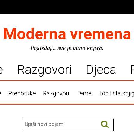
Moderna vremena
Pogledaj... sve je puno knjiga.
e
Razgovori
Djeca
e
Preporuke
Razgovori
Teme
Top lista knji