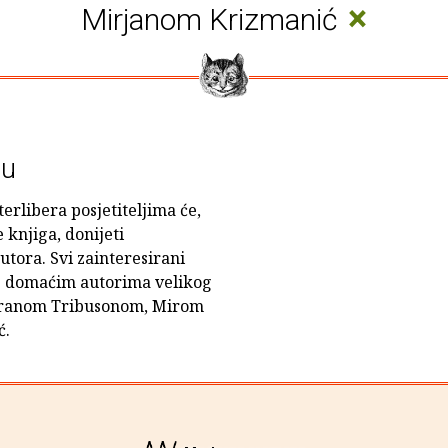
×
Mirjanom Krizmanić
ru
erlibera posjetiteljima će,
 knjiga, donijeti
utora. Svi zainteresirani
i s domaćim autorima velikog
oranom Tribusonom, Mirom
ć.