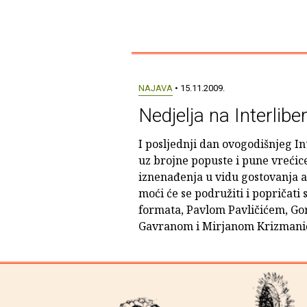
NAJAVA
• 15.11.2009.
Nedjelja na Interlibe
I posljednji dan ovogodišnjeg Int
uz brojne popuste i pune vrećice
iznenađenja u vidu gostovanja a
moći će se podružiti i popričat
formata, Pavlom Pavličićem, G
Gavranom i Mirjanom Krizmani