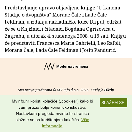
Predstavljanje upravo objavljene knjige "U kanonu :
Studije o dvojništvu" Morane Čale i Lade Čale
Feldman, u izdanju nakladničke kuće Disput, održat
će se u Knjižnici i čitaonici Bogdana Ogrizovića u
Zagrebu, u utorak 4. studenoga 2008. u 19 sati. Knjigu
će predstaviti Francesca Maria Gabrielli, Leo Rafolt,
Morana Čale, Lada Čale Feldman i Josip Pandurić.
Moderna vremena
Sva prava pridržana © MV Info d.o.o. 2026. • Kriv je
Fiktiv
Mvinfo.hr koristi kolačiće („cookies“) kako bi
O nama
•
Pomoć
•
Uvjeti korištenja
•
RSS kanali
SLAŽEM SE
vam pružio bolje korisničko iskustvo.
Potraži nas na:
Nastavkom pregleda mvinfo.hr stranica
slažete se sa korištenjem kolačića.
Više
informacija