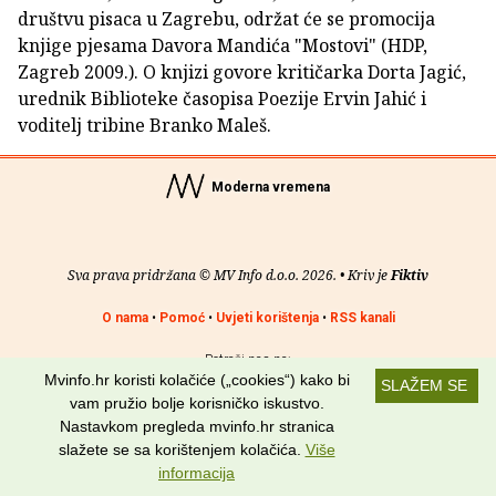
društvu pisaca u Zagrebu, održat će se promocija
knjige pjesama Davora Mandića "Mostovi" (HDP,
Zagreb 2009.). O knjizi govore kritičarka Dorta Jagić,
urednik Biblioteke časopisa Poezije Ervin Jahić i
voditelj tribine Branko Maleš.
Moderna vremena
Sva prava pridržana © MV Info d.o.o. 2026. • Kriv je
Fiktiv
O nama
•
Pomoć
•
Uvjeti korištenja
•
RSS kanali
Potraži nas na:
Mvinfo.hr koristi kolačiće („cookies“) kako bi
SLAŽEM SE
vam pružio bolje korisničko iskustvo.
Nastavkom pregleda mvinfo.hr stranica
slažete se sa korištenjem kolačića.
Više
informacija