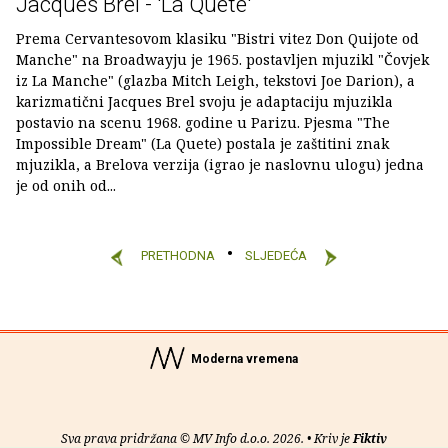
Jacques Brel - 'La Quete'
Prema Cervantesovom klasiku "Bistri vitez Don Quijote od
Manche" na Broadwayju je 1965. postavljen mjuzikl "Čovjek
iz La Manche" (glazba Mitch Leigh, tekstovi Joe Darion), a
karizmatični Jacques Brel svoju je adaptaciju mjuzikla
postavio na scenu 1968. godine u Parizu. Pjesma "The
Impossible Dream" (La Quete) postala je zaštitini znak
mjuzikla, a Brelova verzija (igrao je naslovnu ulogu) jedna
je od onih od...
PRETHODNA
SLJEDEĆA
Moderna vremena
Sva prava pridržana © MV Info d.o.o. 2026. • Kriv je
Fiktiv