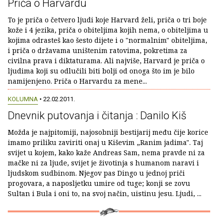
Priča o Harvardu
To je priča o četvero ljudi koje Harvard želi, priča o tri boje
kože i 4 jezika, priča o obiteljima kojih nema, o obiteljima u
kojima odrasteš kao šesto dijete i o "normalnim" obiteljima,
i priča o državama uništenim ratovima, pokretima za
civilna prava i diktaturama. Ali najviše, Harvard je priča o
ljudima koji su odlučili biti bolji od onoga što im je bilo
namijenjeno. Priča o Harvardu za mene...
KOLUMNA
• 22.02.2011.
Dnevnik putovanja i čitanja : Danilo Kiš
Možda je najpitomiji, najosobniji bestijarij među čije korice
imamo priliku zaviriti onaj u Kiševim „Ranim jadima". Taj
svijet u kojem, kako kaže Andreas Sam, nema pravde ni za
mačke ni za ljude, svijet je životinja s humanom naravi i
ljudskom sudbinom. Njegov pas Dingo u jednoj priči
progovara, a naposljetku umire od tuge; konji se zovu
Sultan i Bula i oni to, na svoj način, uistinu jesu. Ljudi, ...