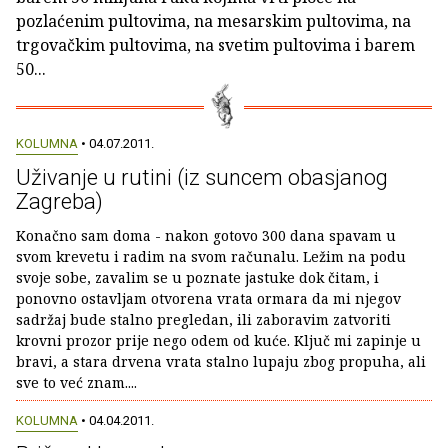
pozlaćenim pultovima, na mesarskim pultovima, na
trgovačkim pultovima, na svetim pultovima i barem
50...
KOLUMNA
• 04.07.2011.
Uživanje u rutini (iz suncem obasjanog
Zagreba)
Konačno sam doma - nakon gotovo 300 dana spavam u
svom krevetu i radim na svom računalu. Ležim na podu
svoje sobe, zavalim se u poznate jastuke dok čitam, i
ponovno ostavljam otvorena vrata ormara da mi njegov
sadržaj bude stalno pregledan, ili zaboravim zatvoriti
krovni prozor prije nego odem od kuće. Ključ mi zapinje u
bravi, a stara drvena vrata stalno lupaju zbog propuha, ali
sve to već znam....
KOLUMNA
• 04.04.2011.