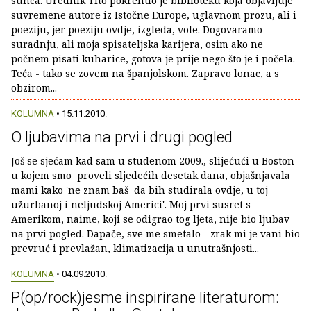
sunca. Urednik Tito pokrenuo je biblioteku koja objavljuje
suvremene autore iz Istočne Europe, uglavnom prozu, ali i
poeziju, jer poeziju ovdje, izgleda, vole. Dogovaramo
suradnju, ali moja spisateljska karijera, osim ako ne
počnem pisati kuharice, gotova je prije nego što je i počela.
Teća - tako se zovem na španjolskom. Zapravo lonac, a s
obzirom...
KOLUMNA
• 15.11.2010.
O ljubavima na prvi i drugi pogled
Još se sjećam kad sam u studenom 2009., slijećući u Boston
u kojem smo proveli sljedećih desetak dana, objašnjavala
mami kako 'ne znam baš da bih studirala ovdje, u toj
užurbanoj i neljudskoj Americi'. Moj prvi susret s
Amerikom, naime, koji se odigrao tog ljeta, nije bio ljubav
na prvi pogled. Dapače, sve me smetalo - zrak mi je vani bio
prevruć i prevlažan, klimatizacija u unutrašnjosti...
KOLUMNA
• 04.09.2010.
P(op/rock)jesme inspirirane literaturom: