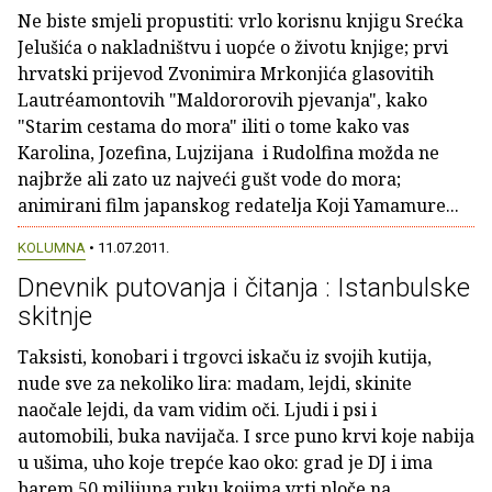
Ne biste smjeli propustiti: vrlo korisnu knjigu Srećka
Jelušića o nakladništvu i uopće o životu knjige; prvi
hrvatski prijevod Zvonimira Mrkonjića glasovitih
Lautréamontovih "Maldororovih pjevanja", kako
"Starim cestama do mora" iliti o tome kako vas
Karolina, Jozefina, Lujzijana i Rudolfina možda ne
najbrže ali zato uz najveći gušt vode do mora;
animirani film japanskog redatelja Koji Yamamure...
KOLUMNA
• 11.07.2011.
Dnevnik putovanja i čitanja : Istanbulske
skitnje
Taksisti, konobari i trgovci iskaču iz svojih kutija,
nude sve za nekoliko lira: madam, lejdi, skinite
naočale lejdi, da vam vidim oči. Ljudi i psi i
automobili, buka navijača. I srce puno krvi koje nabija
u ušima, uho koje trepće kao oko: grad je DJ i ima
barem 50 milijuna ruku kojima vrti ploče na