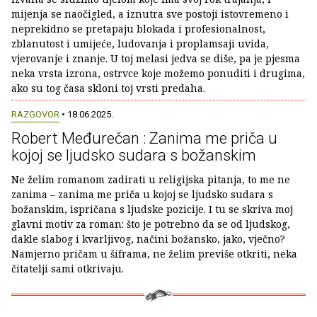
mijenja se naočigled, a iznutra sve postoji istovremeno i
neprekidno se pretapaju blokada i profesionalnost,
zblanutost i umijeće, ludovanja i proplamsaji uvida,
vjerovanje i znanje. U toj melasi jedva se diše, pa je pjesma
neka vrsta izrona, ostrvce koje možemo ponuditi i drugima,
ako su tog časa skloni toj vrsti predaha.
RAZGOVOR
• 18.06.2025.
Robert Međurečan : Zanima me priča u
kojoj se ljudsko sudara s božanskim
Ne želim romanom zadirati u religijska pitanja, to me ne
zanima – zanima me priča u kojoj se ljudsko sudara s
božanskim, ispričana s ljudske pozicije. I tu se skriva moj
glavni motiv za roman: što je potrebno da se od ljudskog,
dakle slabog i kvarljivog, načini božansko, jako, vječno?
Namjerno pričam u šiframa, ne želim previše otkriti, neka
čitatelji sami otkrivaju.