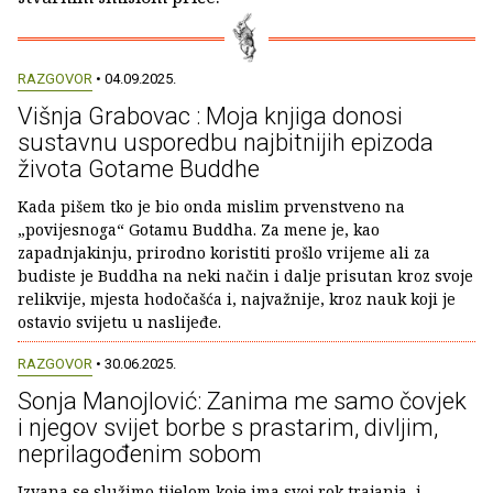
RAZGOVOR
• 04.09.2025.
Višnja Grabovac : Moja knjiga donosi
sustavnu usporedbu najbitnijih epizoda
života Gotame Buddhe
Kada pišem tko je bio onda mislim prvenstveno na
„povijesnoga“ Gotamu Buddha. Za mene je, kao
zapadnjakinju, prirodno koristiti prošlo vrijeme ali za
budiste je Buddha na neki način i dalje prisutan kroz svoje
relikvije, mjesta hodočašća i, najvažnije, kroz nauk koji je
ostavio svijetu u naslijeđe.
RAZGOVOR
• 30.06.2025.
Sonja Manojlović: Zanima me samo čovjek
i njegov svijet borbe s prastarim, divljim,
neprilagođenim sobom
Izvana se služimo tijelom koje ima svoj rok trajanja, i