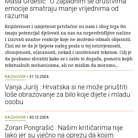
Maša Grdešić : U zapadnim se društvima
emocije smatraju manje vrijednima od
razuma
Književnost i umjetnost privlačne su nam i zbog toga što
imaju potencijal djelovati na nas na nepredvidljive načine
i izazvati snažne reakcije koje ne možemo odmah objasniti.
Čini mi se da je ljepota našeg posla u toj neizvjesnosti,
zbunjenosti, očaranosti, nekad i uništenosti tekstom. Cilj je
da probamo shvatiti kako se i zašto to događa, pomoću kojih
tekstualnih mehanizama, ali ne mislim da moramo,...
RAZGOVOR
• 31.12.2024.
Vanja Jurilj : Hrvatska si ne može priuštiti
loše obrazovanje za bilo koje dijete i mladu
osobu
RAZGOVOR
• 30.12.2024.
Zoran Pongrašić : Našim kritičarima nije
lako jer su vječno na oprezu da kojim