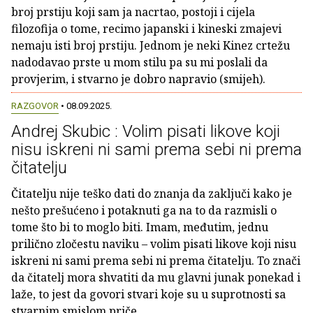
broj prstiju koji sam ja nacrtao, postoji i cijela
filozofija o tome, recimo japanski i kineski zmajevi
nemaju isti broj prstiju. Jednom je neki Kinez crtežu
nadodavao prste u mom stilu pa su mi poslali da
provjerim, i stvarno je dobro napravio (smijeh).
RAZGOVOR
• 08.09.2025.
Andrej Skubic : Volim pisati likove koji
nisu iskreni ni sami prema sebi ni prema
čitatelju
Čitatelju nije teško dati do znanja da zaključi kako je
nešto prešućeno i potaknuti ga na to da razmisli o
tome što bi to moglo biti. Imam, međutim, jednu
prilično zločestu naviku – volim pisati likove koji nisu
iskreni ni sami prema sebi ni prema čitatelju. To znači
da čitatelj mora shvatiti da mu glavni junak ponekad i
laže, to jest da govori stvari koje su u suprotnosti sa
stvarnim smislom priče.