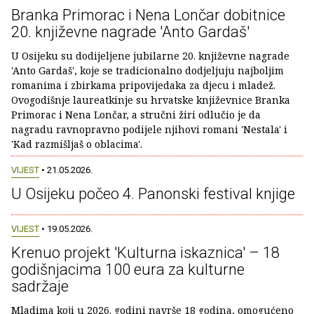
Branka Primorac i Nena Lončar dobitnice
20. književne nagrade 'Anto Gardaš'
U Osijeku su dodijeljene jubilarne 20. književne nagrade
'Anto Gardaš', koje se tradicionalno dodjeljuju najboljim
romanima i zbirkama pripovijedaka za djecu i mladež.
Ovogodišnje laureatkinje su hrvatske književnice Branka
Primorac i Nena Lončar, a stručni žiri odlučio je da
nagradu ravnopravno podijele njihovi romani 'Nestala' i
'Kad razmišljaš o oblacima'.
VIJEST
• 21.05.2026.
U Osijeku počeo 4. Panonski festival knjige
VIJEST
• 19.05.2026.
Krenuo projekt 'Kulturna iskaznica' – 18
godišnjacima 100 eura za kulturne
sadržaje
Mladima koji u 2026. godini navrše 18 godina, omogućeno