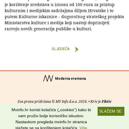
je korištenje sredstava u iznosu od 100 eura za pristup
kulturnim i medijskim sadržajima diljem Hrvatske i to
putem Kulturne iskaznice - dugoročnog strateškog projekta
Ministarstva kulture i medija koji nastoji doprinijeti
razvoju novih generacija publike u kulturi.
SLJEDEĆA
Moderna vremena
Sva prava pridržana © MV Info d.o.o. 2026. • Kriv je
Fiktiv
Mvinfo.hr koristi kolačiće („cookies“) kako bi
SLAŽEM SE
O nama
•
Pomoć
•
Uvjeti korištenja
•
RSS kanali
vam pružio bolje korisničko iskustvo.
Nastavkom pregleda mvinfo.hr stranica
Potraži nas na:
slažete se sa korištenjem kolačića.
Više