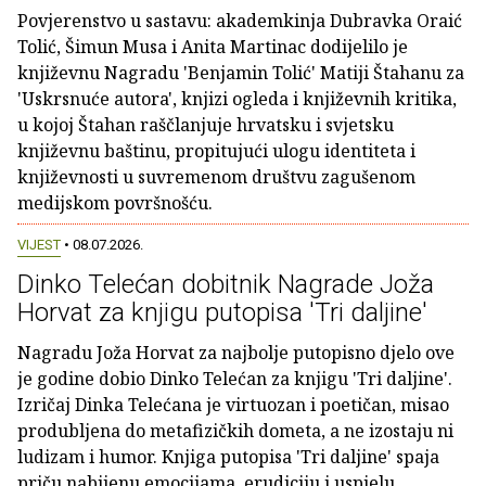
Povjerenstvo u sastavu: akademkinja Dubravka Oraić
Tolić, Šimun Musa i Anita Martinac dodijelilo je
književnu Nagradu 'Benjamin Tolić' Matiji Štahanu za
'Uskrsnuće autora', knjizi ogleda i književnih kritika,
u kojoj Štahan raščlanjuje hrvatsku i svjetsku
književnu baštinu, propitujući ulogu identiteta i
književnosti u suvremenom društvu zagušenom
medijskom površnošću.
VIJEST
• 08.07.2026.
Dinko Telećan dobitnik Nagrade Joža
Horvat za knjigu putopisa 'Tri daljine'
Nagradu Joža Horvat za najbolje putopisno djelo ove
je godine dobio Dinko Telećan za knjigu 'Tri daljine'.
Izričaj Dinka Telećana je virtuozan i poetičan, misao
produbljena do metafizičkih dometa, a ne izostaju ni
ludizam i humor. Knjiga putopisa 'Tri daljine' spaja
priču nabijenu emocijama, erudiciju i uspjelu