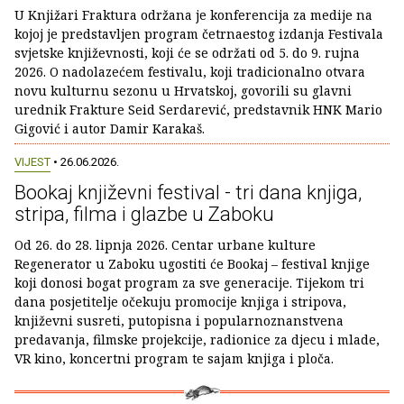
U Knjižari Fraktura održana je konferencija za medije na
kojoj je predstavljen program četrnaestog izdanja Festivala
svjetske književnosti, koji će se održati od 5. do 9. rujna
2026. O nadolazećem festivalu, koji tradicionalno otvara
novu kulturnu sezonu u Hrvatskoj, govorili su glavni
urednik Frakture Seid Serdarević, predstavnik HNK Mario
Gigović i autor Damir Karakaš.
VIJEST
• 26.06.2026.
Bookaj književni festival - tri dana knjiga,
stripa, filma i glazbe u Zaboku
Od 26. do 28. lipnja 2026. Centar urbane kulture
Regenerator u Zaboku ugostiti će Bookaj – festival knjige
koji donosi bogat program za sve generacije. Tijekom tri
dana posjetitelje očekuju promocije knjiga i stripova,
književni susreti, putopisna i popularnoznanstvena
predavanja, filmske projekcije, radionice za djecu i mlade,
VR kino, koncertni program te sajam knjiga i ploča.