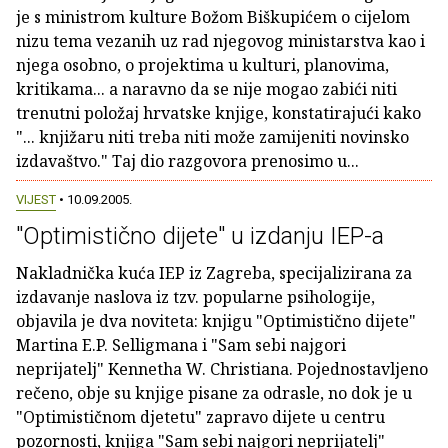
je s ministrom kulture Božom Biškupićem o cijelom
nizu tema vezanih uz rad njegovog ministarstva kao i
njega osobno, o projektima u kulturi, planovima,
kritikama... a naravno da se nije mogao zabići niti
trenutni položaj hrvatske knjige, konstatirajući kako
"... knjižaru niti treba niti može zamijeniti novinsko
izdavaštvo." Taj dio razgovora prenosimo u...
VIJEST
• 10.09.2005.
"Optimistično dijete" u izdanju IEP-a
Nakladnička kuća IEP iz Zagreba, specijalizirana za
izdavanje naslova iz tzv. popularne psihologije,
objavila je dva noviteta: knjigu "Optimistično dijete"
Martina E.P. Selligmana i "Sam sebi najgori
neprijatelj" Kennetha W. Christiana. Pojednostavljeno
rečeno, obje su knjige pisane za odrasle, no dok je u
"Optimističnom djetetu" zapravo dijete u centru
pozornosti, knjiga "Sam sebi najgori neprijatelj"