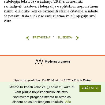
antologija tekstova» u izdanju V.B.Z.-a donosi niz
zanimljivih tekstova i fotografija o splitskom nogometnom
klubu «Hajduk», koji će raznježiti starije čitatelje, a mlade
će potaknuti da s još više entuzijazma vole i njeguju svoj
klub.
PRETHODNA
SLJEDEĆA
Moderna vremena
Sva prava pridržana © MV Info d.o.o. 2026. • Kriv je
Fiktiv
Mvinfo.hr koristi kolačiće („cookies“) kako bi
SLAŽEM SE
O nama
•
Pomoć
•
Uvjeti korištenja
•
RSS kanali
vam pružio bolje korisničko iskustvo.
Nastavkom pregleda mvinfo.hr stranica
Potraži nas na:
slažete se sa korištenjem kolačića.
Više