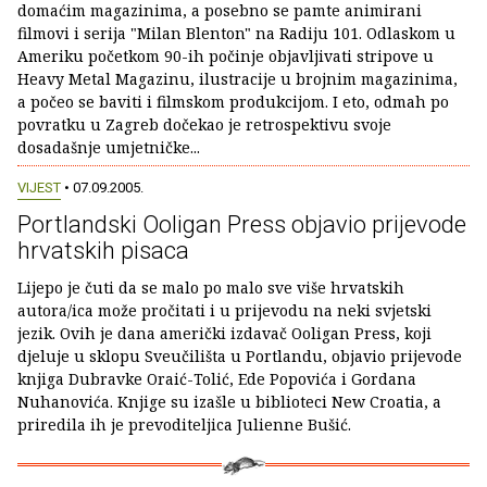
domaćim magazinima, a posebno se pamte animirani
filmovi i serija "Milan Blenton" na Radiju 101. Odlaskom u
Ameriku početkom 90-ih počinje objavljivati stripove u
Heavy Metal Magazinu, ilustracije u brojnim magazinima,
a počeo se baviti i filmskom produkcijom. I eto, odmah po
povratku u Zagreb dočekao je retrospektivu svoje
dosadašnje umjetničke...
VIJEST
• 07.09.2005.
Portlandski Ooligan Press objavio prijevode
hrvatskih pisaca
Lijepo je čuti da se malo po malo sve više hrvatskih
autora/ica može pročitati i u prijevodu na neki svjetski
jezik. Ovih je dana američki izdavač Ooligan Press, koji
djeluje u sklopu Sveučilišta u Portlandu, objavio prijevode
knjiga Dubravke Oraić-Tolić, Ede Popovića i Gordana
Nuhanovića. Knjige su izašle u biblioteci New Croatia, a
priredila ih je prevoditeljica Julienne Bušić.