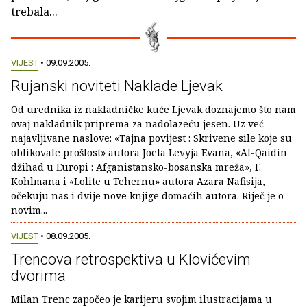
trebala...
VIJEST
• 09.09.2005.
Rujanski noviteti Naklade Ljevak
Od urednika iz nakladničke kuće Ljevak doznajemo što nam
ovaj nakladnik priprema za nadolazeću jesen. Uz već
najavljivane naslove: «Tajna povijest : Skrivene sile koje su
oblikovale prošlost» autora Joela Levyja Evana, «Al-Qaidin
džihad u Europi : Afganistansko-bosanska mreža», F.
Kohlmana i «Lolite u Tehernu» autora Azara Nafisija,
očekuju nas i dvije nove knjige domaćih autora. Riječ je o
novim...
VIJEST
• 08.09.2005.
Trencova retrospektiva u Klovićevim
dvorima
Milan Trenc započeo je karijeru svojim ilustracijama u