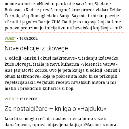
mlade autorice: «Nijedan pauk nije savršen» Slađane
Bukovac, «Kad se previše nagneš kroz prozor vlaka» Željke
Černok, «Sapfino ogledalo» Sanje Sagaste i zbirku poezije
«Grudi i jagode» Darije Žilić. Da li je to nagovještaj da žene
ponovo preuzimaju inicijativu na hrvatskoj knjiškoj sceni?
VIJEST
• 19.08.2005.
Nove delicije iz Biovege
U ediciji «Mirisi i okusi makronove» u izdanju izdavačke
kuće Biovega, izašla je nova kuharica «Složenci i Variva»,
Ane Janjatović Zorice. Ovo je peta knjiga u ediciji «Mirisi i
okusi Makronove» koja je pokrenuta kako bi se prikupili
vegetarijanski i veganski recepti hrvatskih autora u niz
malih i praktičnih kuharica u boji.
VIJEST
• 12.08.2005.
Za nostalgičare – knjiga o «Hajduku»
Iako bi se moglo reći da naslov i nema puno veze s
današnjicom, upravo objavljena knjiga «Majstori s mora :