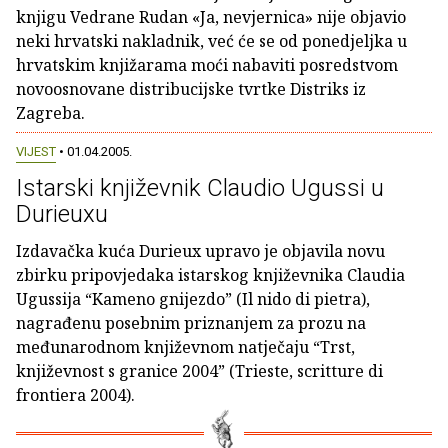
knjigu Vedrane Rudan «Ja, nevjernica» nije objavio
neki hrvatski nakladnik, već će se od ponedjeljka u
hrvatskim knjižarama moći nabaviti posredstvom
novoosnovane distribucijske tvrtke Distriks iz
Zagreba.
VIJEST
• 01.04.2005.
Istarski književnik Claudio Ugussi u
Durieuxu
Izdavačka kuća Durieux upravo je objavila novu
zbirku pripovjedaka istarskog književnika Claudia
Ugussija “Kameno gnijezdo” (Il nido di pietra),
nagrađenu posebnim priznanjem za prozu na
međunarodnom književnom natječaju “Trst,
književnost s granice 2004” (Trieste, scritture di
frontiera 2004).