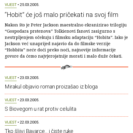
VIJEST
• 25.03.2005.
“Hobit” će još malo pričekati na svoj film
Nakon što je Peter Jackson maestralno ekranizirao trilogiju
“Gospodara prstenova” Tolkienovi fanovi zasigurno s
nestrpljenjem očekuju i filmsku adaptaciju “Hobita”. Iako je
Jackson već unaprijed najavio da do filmske verzije
“Hobbita” neće doći preko noći, najnovije informacije
govore da ćemo najvjerojatnije morati i malo duže čekati.
VIJEST
• 23.03.2005.
Mirakul objavio roman proizašao iz bloga
VIJEST
• 23.03.2005.
S Biovegom u rat protiv celulita
VIJEST
• 22.03.2005.
Tko šljivi Bavarce... i čiste ruke