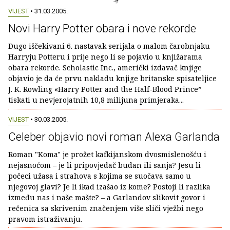
VIJEST
• 31.03.2005.
Novi Harry Potter obara i nove rekorde
Dugo iščekivani 6. nastavak serijala o malom čarobnjaku
Harryju Potteru i prije nego li se pojavio u knjižarama
obara rekorde. Scholastic Inc., američki izdavač knjige
objavio je da će prvu nakladu knjige britanske spisateljice
J. K. Rowling «Harry Potter and the Half-Blood Prince”
tiskati u nevjerojatnih 10,8 milijuna primjeraka...
VIJEST
• 30.03.2005.
Celeber objavio novi roman Alexa Garlanda
Roman "Koma" je prožet kafkijanskom dvosmislenošću i
nejasnoćom – je li pripovjedač budan ili sanja? Jesu li
počeci užasa i strahova s kojima se suočava samo u
njegovoj glavi? Je li ikad izašao iz kome? Postoji li razlika
između nas i naše mašte? – a Garlandov slikovit govor i
rečenica sa skrivenim značenjem više sliči vježbi nego
pravom istraživanju.