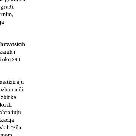
 građi.
ornim,
ja
 hrvatskih
kanih i
 i oko 290
ematiziraju
ožbama ili
 zbirke
u ili
 obrađuju
ikacija
skih "žila
 temom