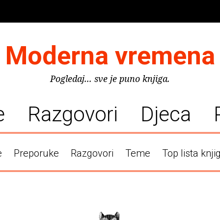
Moderna vremena
Pogledaj... sve je puno knjiga.
e
Razgovori
Djeca
e
Preporuke
Razgovori
Teme
Top lista knji