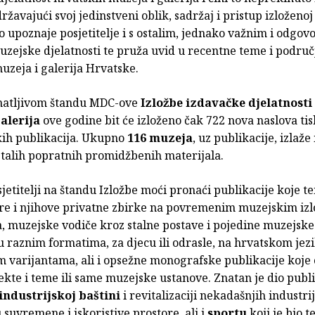
ržavajući svoj jedinstveni oblik, sadržaj i pristup izloženoj
o upoznaje posjetitelje i s ostalim, jednako važnim i odgov
zejske djelatnosti te pruža uvid u recentne teme i područ
uzeja i galerija Hrvatske.
natljivom štandu MDC-ove
Izložbe izdavačke djelatnosti
galerija
ove godine bit će izloženo čak 722 nova naslova tis
kih publikacija. Ukupno
116 muzeja
, uz publikacije, izlaže
ostalih popratnih promidžbenih materijala.
jetitelji na štandu Izložbe moći pronaći publikacije koje t
re i njihove privatne zbirke na povremenim muzejskim izl
, muzejske vodiče kroz stalne postave i pojedine muzejske
 raznim formatima, za djecu ili odrasle, na hrvatskom jezik
im varijantama, ali i opsežne monografske publikacije koje
ekte i teme ili same muzejske ustanove. Znatan je dio publ
industrijskoj baštini
i revitalizaciji nekadašnjih industrij
 suvremene i iskoristive prostore, ali i
sportu
koji je bio