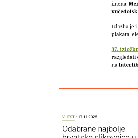
imena:
Mem
vučedolsk
Izložba je
plakata, el
37. izložb
razgledati 
na
Interli
VIJEST
• 17.11.2025.
Odabrane najbolje
hrvatske slikovnice u