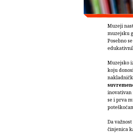
Muzeji nast
muzejsku g
Posebno se 
edukativnih
Muzejsko i
koju donosi
nakladnički
suvremene
inovativan 
se i prva m
poteškoćam
Da važnost 
činjenica k