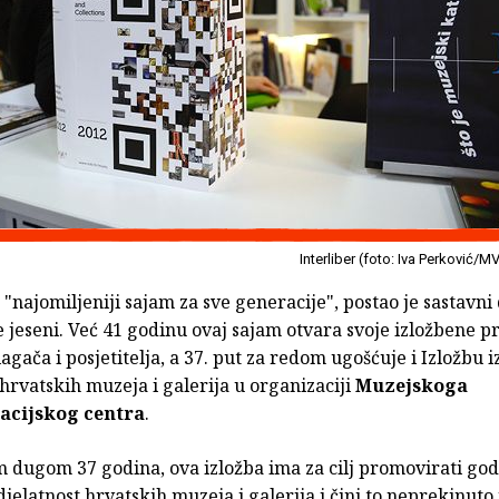
Interliber (foto: Iva Perković/M
,
"najomiljeniji sajam za sve generacije", postao je sastavni 
jeseni. Već 41 godinu ovaj sajam otvara svoje izložbene p
agača i posjetitelja, a 37. put za redom ugošćuje i Izložbu 
 hrvatskih muzeja i galerija u organizaciji
Muzejskoga
cijskog centra
.
m dugom 37 godina, ova izložba ima za cilj promovirati god
jelatnost hrvatskih muzeja i galerija i čini to neprekinuto