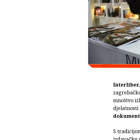
Interliber
zagrebačke 
mnoštvo izl
djelatnosti
dokumenta
S tradicijo
izdavačku d