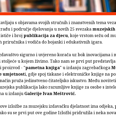
avljaju s objavama svojih stručnih i znanstvenih tema vez
rađu i područje djelovanja u novih 25 svezaka
muzejskih 
ističe i broj
publikacija za djecu
, koje vrstom sežu od m
 priručnika i vodiča do bojanki i edukativnih igara.
zdavaštvo sigurno i uvjereno korača uz bok inovacijama i 
 stoljeće u kojem živimo. Tako nam se prvi put predstavlja 
 proizvod - "
pametna knjiga
" u izdanju zagrebačkoga
M
 umjetnost
i, gdje spoj tiskane i elektroničke knjige na p
način pruža jedinstveno čitateljsko iskustvo. Među novitet
uzejska publikacija lako razumljive knjige za osobe s inte
a u izdanju
Galerije Ivan Meštrović.
ove izložbe za muzejsku izdavačku djelatnost ima odjeka, 
ako su se prvi put ove godine Izložbi pridružila i neka no