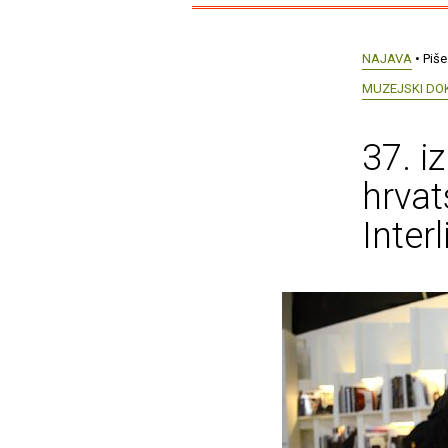
NAJAVA
• Piše
MUZEJSKI DO
37. i
hrvat
Inter