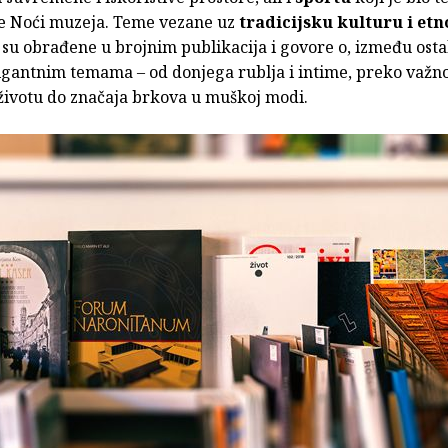
e Noći muzeja. Teme vezane uz
tradicijsku kulturu i etn
su obrađene u brojnim publikacija i govore o, između ostal
igantnim temama – od donjega rublja i intime, preko važno
životu do značaja brkova u muškoj modi.