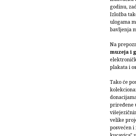
godinu, zad
Izložba tak
ulogama mu
bavljenja m
Na prepoz
muzeja i 
elektronič
plakata i 
Tako će pos
kolekciona
donacijama
priređene u
višejezičn
velike proj
posvećen i
kucavica" u