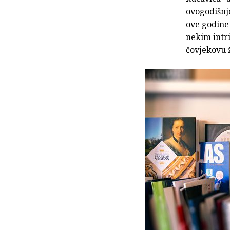
ovogodišnj
ove godine 
nekim intr
čovjekovu 