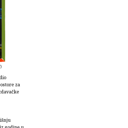
V)
dio
rostore za
izdavačke
išnju
 iz godine u