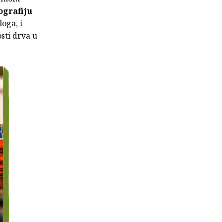
ografiju
oga, i
sti drva u