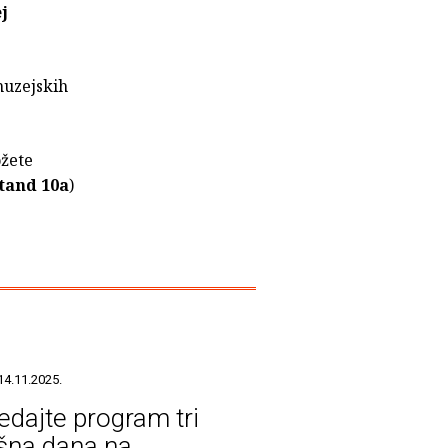
j
muzejskih
žete
tand 10a
)
14.11.2025.
edajte program tri
šna dana na