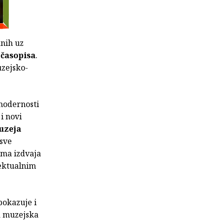
anih uz
časopisa
.
uzejsko-
modernosti
i novi
uzeja
osve
ima izdvaja
lektualnim
pokazuje i
va muzejska