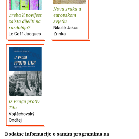
Nova zraka u
Treba li povijest
europskom
zaista dijeliti na
svjetlu
razdoblja?
Nikolić Jakus
Le Goff Jacques
Zrinka
Iz Praga protiv
Tita
Vojtěchovský
Ondřej
Dodatne informacije o samim programima na