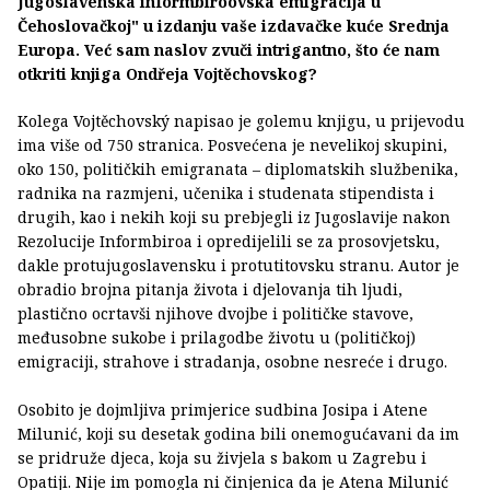
Jugoslavenska informbiroovska emigracija u
Čehoslovačkoj" u izdanju vaše izdavačke kuće Srednja
Europa. Već sam naslov zvuči intrigantno, što će nam
otkriti knjiga Ondřeja Vojtěchovskog?
Kolega Vojtěchovský napisao je golemu knjigu, u prijevodu
ima više od 750 stranica. Posvećena je nevelikoj skupini,
oko 150, političkih emigranata – diplomatskih službenika,
radnika na razmjeni, učenika i studenata stipendista i
drugih, kao i nekih koji su prebjegli iz Jugoslavije nakon
Rezolucije Informbiroa i opredijelili se za prosovjetsku,
dakle protujugoslavensku i protutitovsku stranu. Autor je
obradio brojna pitanja života i djelovanja tih ljudi,
plastično ocrtavši njihove dvojbe i političke stavove,
međusobne sukobe i prilagodbe životu u (političkoj)
emigraciji, strahove i stradanja, osobne nesreće i drugo.
Osobito je dojmljiva primjerice sudbina Josipa i Atene
Milunić, koji su desetak godina bili onemogućavani da im
se pridruže djeca, koja su živjela s bakom u Zagrebu i
Opatiji. Nije im pomogla ni činjenica da je Atena Milunić