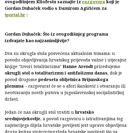
ovogodišnjem Kliofestu saznajte iz
razgovora
koji je
Gordan Duhaček vodio s Damirom Agičićem za
tportal.hr
:
Gordan Duhaček: Što iz ovogodišnjeg programa
izdvajate kao najzanimljivije?
Dva su okrugla stola posvećena aktualnim temama: u
povodu objavljivanja hrvatskog prijevoda važne i utjecajne
knjige "Izvori totalitarizma"
Hanne Arendt
priređujemo
okrugli stol o totalitarizmu i antifašizmu danas
, dok je
povod drugome
pedeseta obljetnica Brijunskoga
plenuma
– razgovarat će se o aferi Ranković i otvaranju ili
neotvaranju novih putova u jugoslavenskoj socijalističkoj
državi.
Jedan će nas okrugli stol vratiti u
hrvatsko
srednjovjekovlje
, a povod razgovoru o istraživanjima tog
najstarijega dijela hrvatske povijesti jest upravo objavljena
druga knjiga sinteze/pregleda hrvatske povijesti što ga