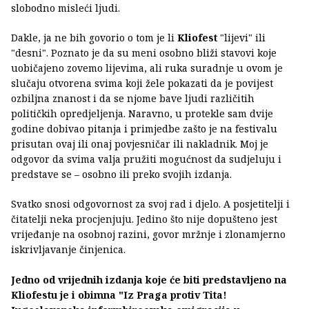
slobodno misleći ljudi.
Dakle, ja ne bih govorio o tom je li
Kliofest
"lijevi" ili
"desni". Poznato je da su meni osobno bliži stavovi koje
uobičajeno zovemo lijevima, ali ruka suradnje u ovom je
slučaju otvorena svima koji žele pokazati da je povijest
ozbiljna znanost i da se njome bave ljudi različitih
političkih opredjeljenja. Naravno, u protekle sam dvije
godine dobivao pitanja i primjedbe zašto je na festivalu
prisutan ovaj ili onaj povjesničar ili nakladnik. Moj je
odgovor da svima valja pružiti mogućnost da sudjeluju i
predstave se – osobno ili preko svojih izdanja.
Svatko snosi odgovornost za svoj rad i djelo. A posjetitelji i
čitatelji neka procjenjuju. Jedino što nije dopušteno jest
vrijeđanje na osobnoj razini, govor mržnje i zlonamjerno
iskrivljavanje činjenica.
Jedno od vrijednih izdanja koje će biti predstavljeno na
Kliofestu je i obimna "Iz Praga protiv Tita!