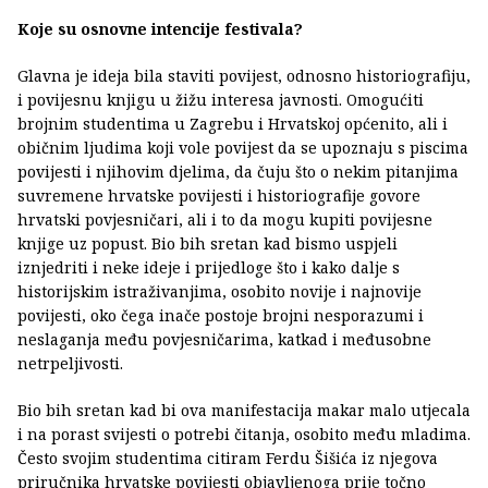
Koje su osnovne intencije festivala?
Glavna je ideja bila staviti povijest, odnosno historiografiju,
i povijesnu knjigu u žižu interesa javnosti. Omogućiti
brojnim studentima u Zagrebu i Hrvatskoj općenito, ali i
običnim ljudima koji vole povijest da se upoznaju s piscima
povijesti i njihovim djelima, da čuju što o nekim pitanjima
suvremene hrvatske povijesti i historiografije govore
hrvatski povjesničari, ali i to da mogu kupiti povijesne
knjige uz popust. Bio bih sretan kad bismo uspjeli
iznjedriti i neke ideje i prijedloge što i kako dalje s
historijskim istraživanjima, osobito novije i najnovije
povijesti, oko čega inače postoje brojni nesporazumi i
neslaganja među povjesničarima, katkad i međusobne
netrpeljivosti.
Bio bih sretan kad bi ova manifestacija makar malo utjecala
i na porast svijesti o potrebi čitanja, osobito među mladima.
Često svojim studentima citiram Ferdu Šišića iz njegova
priručnika hrvatske povijesti objavljenoga prije točno