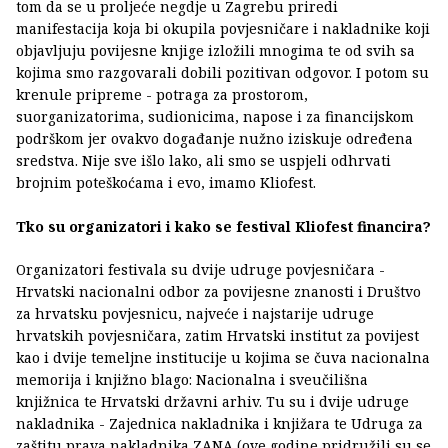
tom da se u proljeće negdje u Zagrebu priredi
manifestacija koja bi okupila povjesničare i nakladnike koji
objavljuju povijesne knjige izložili mnogima te od svih sa
kojima smo razgovarali dobili pozitivan odgovor. I potom su
krenule pripreme - potraga za prostorom,
suorganizatorima, sudionicima, napose i za financijskom
podrškom jer ovakvo događanje nužno iziskuje određena
sredstva. Nije sve išlo lako, ali smo se uspjeli odhrvati
brojnim poteškoćama i evo, imamo Kliofest.
Tko su organizatori i kako se festival Kliofest financira?
Organizatori festivala su dvije udruge povjesničara -
Hrvatski nacionalni odbor za povijesne znanosti i Društvo
za hrvatsku povjesnicu, najveće i najstarije udruge
hrvatskih povjesničara, zatim Hrvatski institut za povijest
kao i dvije temeljne institucije u kojima se čuva nacionalna
memorija i knjižno blago: Nacionalna i sveučilišna
knjižnica te Hrvatski državni arhiv. Tu su i dvije udruge
nakladnika - Zajednica nakladnika i knjižara te Udruga za
zaštitu prava nakladnika ZANA (ove godine pridružili su se