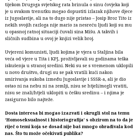
tijekom Drugoga svjetskog rata brinula o sinu čovjeka koji
je u svakom trenutku mogao dopustiti izlazak njihove djece
iz Jugoslavije, ali na to dugo nije pristao – Josip Broz Tito iz
nekih svojih razloga nije mario za nesreću ljudi koji su mu
u opasnoj ratnoj situaciji čuvali sina Mišu. A takvih i
sličnih sudbina u ovoj je knjizi velik broj.
Uvjereni komunisti, ljudi kojima je vjera u Staljina bila
veća od vjere u Tita i KPJ, proživljavali su godinama teška
iskušenja u stranoj sredini. Neki su se s vremenom uklopili
u novo društvo, drugi su se pak vratili kući nakon
smirivanja sukoba između Jugoslavije i SSSR-a, ali je dio
ostao ni na nebu ni na zemlji, nisu se htjeli/mogli vratiti,
nisu se znali/htjeli uklopiti u češku sredinu – i njima je
zasigurno bilo najteže.
Dosta interesa bi mogao izazvati i okrugli stol na temu
‘Homoseksualnost i historiografija’ s obzirom na to da je
riječ o temi koja se dosad nije baš mnogo obrađivala kod
nas. Što tu može očekivati publika?