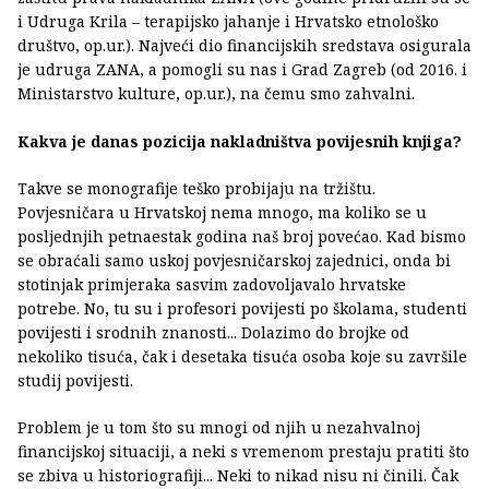
i Udruga Krila – terapijsko jahanje i Hrvatsko etnološko
društvo, op.ur.). Najveći dio financijskih sredstava osigurala
je udruga ZANA, a pomogli su nas i Grad Zagreb (od 2016. i
Ministarstvo kulture, op.ur.), na čemu smo zahvalni.
Kakva je danas pozicija nakladništva povijesnih knjiga?
Takve se monografije teško probijaju na tržištu.
Povjesničara u Hrvatskoj nema mnogo, ma koliko se u
posljednjih petnaestak godina naš broj povećao. Kad bismo
se obraćali samo uskoj povjesničarskoj zajednici, onda bi
stotinjak primjeraka sasvim zadovoljavalo hrvatske
potrebe. No, tu su i profesori povijesti po školama, studenti
povijesti i srodnih znanosti... Dolazimo do brojke od
nekoliko tisuća, čak i desetaka tisuća osoba koje su završile
studij povijesti.
Problem je u tom što su mnogi od njih u nezahvalnoj
financijskoj situaciji, a neki s vremenom prestaju pratiti što
se zbiva u historiografiji... Neki to nikad nisu ni činili. Čak