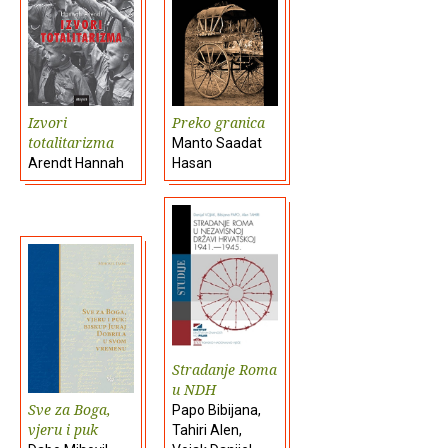
Izvori
Preko granica
totalitarizma
Manto Saadat
Arendt Hannah
Hasan
Stradanje Roma
u NDH
Sve za Boga,
Papo Bibijana,
vjeru i puk
Tahiri Alen,