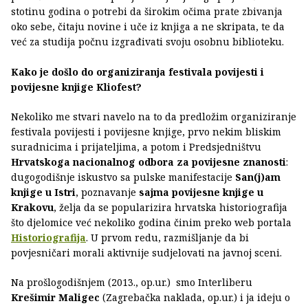
stotinu godina o potrebi da širokim očima prate zbivanja
oko sebe, čitaju novine i uče iz knjiga a ne skripata, te da
već za studija počnu izgrađivati svoju osobnu biblioteku.
Kako je došlo do organiziranja festivala povijesti i
povijesne knjige Kliofest?
Nekoliko me stvari navelo na to da predložim organiziranje
festivala povijesti i povijesne knjige, prvo nekim bliskim
suradnicima i prijateljima, a potom i Predsjedništvu
Hrvatskoga nacionalnog odbora za povijesne znanosti
:
dugogodišnje iskustvo sa pulske manifestacije
San(j)am
knjige u Istri
, poznavanje
sajma povijesne knjige u
Krakovu
, želja da se popularizira hrvatska historiografija
što djelomice već nekoliko godina činim preko web portala
Historiografija
. U prvom redu, razmišljanje da bi
povjesničari morali aktivnije sudjelovati na javnoj sceni.
Na prošlogodišnjem (2013., op.ur.) smo Interliberu
Krešimir Maligec
(Zagrebačka naklada, op.ur.) i ja ideju o