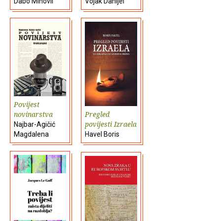
Dabo Mihovil
Vojak Danijel
Povijest
novinarstva
Pregled
povijesti Izraela
Najbar-Agičić
Magdalena
Havel Boris