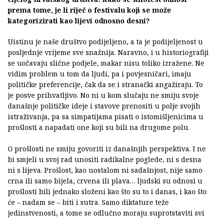
prema tome, je li riječ o festivalu koji se može
kategorizirati kao lijevi odnosno desni?
Uistinu je naše društvo podijeljeno, a ta je podijeljenost u
posljednje vrijeme sve snažnija. Naravno, i u historiografiji
se uočavaju slične podjele, makar nisu toliko izražene. Ne
vidim problem u tom da ljudi, pa i povjesničari, imaju
političke preferencije, čak da se i stranački angažiraju. To
je posve prihvatljivo. No ni u kom slučaju ne smiju svoje
današnje političke ideje i stavove prenositi u polje svojih
istraživanja, pa sa simpatijama pisati o istomišljenicima u
prošlosti a napadati one koji su bili na drugome polu.
O prošlosti ne smiju govoriti iz današnjih perspektiva. I ne
bi smjeli u svoj rad unositi radikalne poglede, ni s desna
ni s lijeva. Prošlost, kao uostalom ni sadašnjost, nije samo
crna ili samo bijela, crvena ili plava… ljudski su odnosi u
prošlosti bili jednako složeni kao što su to i danas, i kao što
će – nadam se – biti i sutra. Samo diktature teže
jedinstvenosti, a tome se odlučno moraju suprotstaviti svi