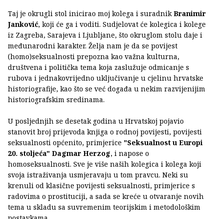
Taj je okrugli stol inicirao moj kolega i suradnik
Branimir
Janković
, koji će ga i voditi. Sudjelovat će kolegica i kolege
iz Zagreba, Sarajeva i Ljubljane, što okruglom stolu daje i
međunarodni karakter. Želja nam je da se povijest
(homo)seksualnosti prepozna kao važna kulturna,
društvena i politička tema koja zaslužuje odmicanje s
rubova i jednakovrijedno uključivanje u cjelinu hrvatske
historiografije, kao što se već događa u nekim razvijenijim
historiografskim sredinama.
U posljednjih se desetak godina u Hrvatskoj pojavio
stanovit broj prijevoda knjiga o rodnoj povijesti, povijesti
seksualnosti općenito, primjerice
"Seksualnost u Europi
20. stoljeća"
Dagmar Herzog
, i napose o
homoseksualnosti. Sve je više naših kolegica i kolega koji
svoja istraživanja usmjeravaju u tom pravcu. Neki su
krenuli od klasične povijesti seksualnosti, primjerice s
radovima o prostituciji, a sada se kreće u otvaranje novih
tema u skladu sa suvremenim teorijskim i metodološkim
postavkama.