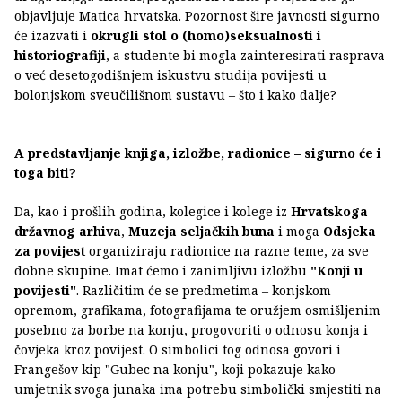
objavljuje Matica hrvatska. Pozornost šire javnosti sigurno
će izazvati i
okrugli stol o (homo)seksualnosti i
historiografiji
, a studente bi mogla zainteresirati rasprava
o već desetogodišnjem iskustvu studija povijesti u
bolonjskom sveučilišnom sustavu – što i kako dalje?
A predstavljanje knjiga, izložbe, radionice – sigurno će i
toga biti?
Da, kao i prošlih godina, kolegice i kolege iz
Hrvatskoga
državnog arhiva
,
Muzeja seljačkih buna
i moga
Odsjeka
za povijest
organiziraju radionice na razne teme, za sve
dobne skupine. Imat ćemo i zanimljivu izložbu
"Konji u
povijesti"
. Različitim će se predmetima – konjskom
opremom, grafikama, fotografijama te oružjem osmišljenim
posebno za borbe na konju, progovoriti o odnosu konja i
čovjeka kroz povijest. O simbolici tog odnosa govori i
Frangešov kip "Gubec na konju", koji pokazuje kako
umjetnik svoga junaka ima potrebu simbolički smjestiti na