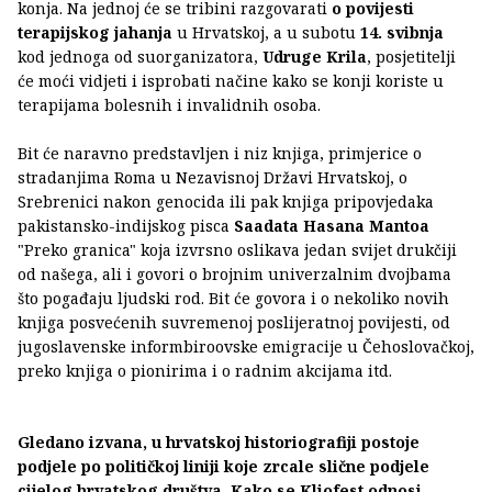
konja. Na jednoj će se tribini razgovarati
o povijesti
terapijskog jahanja
u Hrvatskoj, a u subotu
14. svibnja
kod jednoga od suorganizatora,
Udruge Krila
, posjetitelji
će moći vidjeti i isprobati načine kako se konji koriste u
terapijama bolesnih i invalidnih osoba.
Bit će naravno predstavljen i niz knjiga, primjerice o
stradanjima Roma u Nezavisnoj Državi Hrvatskoj, o
Srebrenici nakon genocida ili pak knjiga pripovjedaka
pakistansko-indijskog pisca
Saadata Hasana Mantoa
"Preko granica" koja izvrsno oslikava jedan svijet drukčiji
od našega, ali i govori o brojnim univerzalnim dvojbama
što pogađaju ljudski rod. Bit će govora i o nekoliko novih
knjiga posvećenih suvremenoj poslijeratnoj povijesti, od
jugoslavenske informbiroovske emigracije u Čehoslovačkoj,
preko knjiga o pionirima i o radnim akcijama itd.
Gledano izvana, u hrvatskoj historiografiji postoje
podjele po političkoj liniji koje zrcale slične podjele
cijelog hrvatskog društva. Kako se Kliofest odnosi