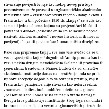
shvaćanje povijesti knjige kao nekog novog pristupa
prvenstveno može povezati s angloameričkim akademsko-
intelektualnim – eisenhowerovski rečeno - kompleksom. U
Francuskoj, u tim počecima 1950-ih, „knjiga“ se javlja kao
samo još jedna od tema kojima su povjesničari bliski ili
povezani s
Annales
(odnosno onim što se kasnije počelo
nazivati „školom Annales“ i novom historijom ili novom
povijesti) obogatili povijest kao humanističku disciplinu.
Kako sam pripremao knjigu sve sam više uviđao da se u
vezi s „poviješću knjige“ dogodio sličan tip procesa kao i u
vezi s nekim drugim metodološkim školama ili pravcima ili
generalnim trendovima. Naime, budući da su američke
akademske institucije danas najprestižnije onda se preko
njihove recepcije dogodilo to da određen pristup, koji u
Francuskoj, primjerice, nije shvaćan kao neka zasebna
znanstvena ladica, bude uobličen i definiran, gotovo
„personificiran“ i onda se na taj način vratio natrag u
Evropu kroz publikacije i institucije. Zbog toga sam onda i
krenuo u smjeru koji u većini angloameričkih priručnika