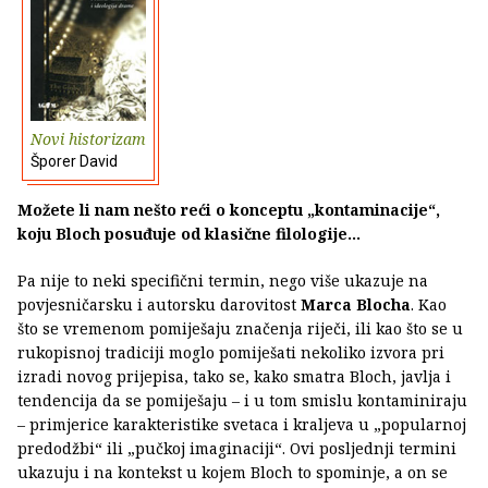
Novi historizam
Šporer David
Možete li nam nešto reći o konceptu „kontaminacije“,
koju Bloch posuđuje od klasične filologije...
Pa nije to neki specifični termin, nego više ukazuje na
povjesničarsku i autorsku darovitost
Marca Blocha
. Kao
što se vremenom pomiješaju značenja riječi, ili kao što se u
rukopisnoj tradiciji moglo pomiješati nekoliko izvora pri
izradi novog prijepisa, tako se, kako smatra Bloch, javlja i
tendencija da se pomiješaju – i u tom smislu kontaminiraju
– primjerice karakteristike svetaca i kraljeva u „popularnoj
predodžbi“ ili „pučkoj imaginaciji“. Ovi posljednji termini
ukazuju i na kontekst u kojem Bloch to spominje, a on se