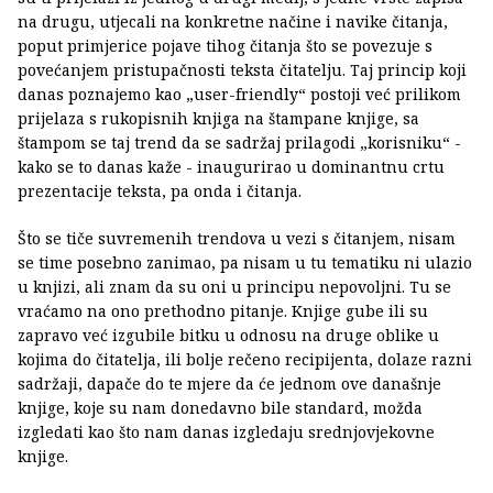
na drugu, utjecali na konkretne načine i navike čitanja,
poput primjerice pojave tihog čitanja što se povezuje s
povećanjem pristupačnosti teksta čitatelju. Taj princip koji
danas poznajemo kao „user-friendly“ postoji već prilikom
prijelaza s rukopisnih knjiga na štampane knjige, sa
štampom se taj trend da se sadržaj prilagodi „korisniku“ -
kako se to danas kaže - inaugurirao u dominantnu crtu
prezentacije teksta, pa onda i čitanja.
Što se tiče suvremenih trendova u vezi s čitanjem, nisam
se time posebno zanimao, pa nisam u tu tematiku ni ulazio
u knjizi, ali znam da su oni u principu nepovoljni. Tu se
vraćamo na ono prethodno pitanje. Knjige gube ili su
zapravo već izgubile bitku u odnosu na druge oblike u
kojima do čitatelja, ili bolje rečeno recipijenta, dolaze razni
sadržaji, dapače do te mjere da će jednom ove današnje
knjige, koje su nam donedavno bile standard, možda
izgledati kao što nam danas izgledaju srednjovjekovne
knjige.