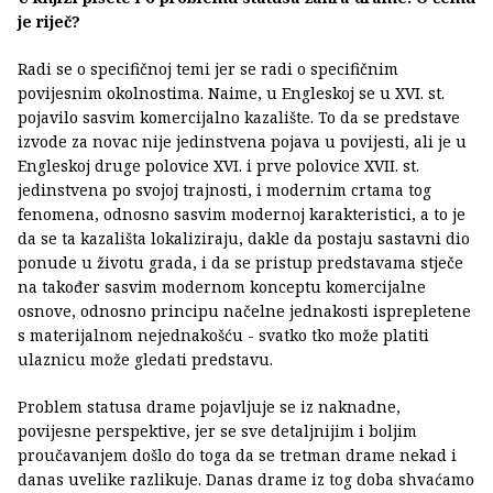
je riječ?
Radi se o specifičnoj temi jer se radi o specifičnim
povijesnim okolnostima. Naime, u Engleskoj se u XVI. st.
pojavilo sasvim komercijalno kazalište. To da se predstave
izvode za novac nije jedinstvena pojava u povijesti, ali je u
Engleskoj druge polovice XVI. i prve polovice XVII. st.
jedinstvena po svojoj trajnosti, i modernim crtama tog
fenomena, odnosno sasvim modernoj karakteristici, a to je
da se ta kazališta lokaliziraju, dakle da postaju sastavni dio
ponude u životu grada, i da se pristup predstavama stječe
na također sasvim modernom konceptu komercijalne
osnove, odnosno principu načelne jednakosti isprepletene
s materijalnom nejednakošću - svatko tko može platiti
ulaznicu može gledati predstavu.
Problem statusa drame pojavljuje se iz naknadne,
povijesne perspektive, jer se sve detaljnijim i boljim
proučavanjem došlo do toga da se tretman drame nekad i
danas uvelike razlikuje. Danas drame iz tog doba shvaćamo