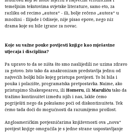
temeljnim tekstovima svjetske literature, samo eto, za
razliku od recimo „autora“ - ili, bolje rečeno „autora“ u
množini - Ilijade i Odiseje, nije pisao epove, nego niz
drama koje su bile igrane za novac.
Koje su važne pouke povijesti knjige kao mješavine
utjecaja i disciplina?
Pa upravo to da se ništa što smo naslijedili ne uzima zdravo
za gotovo. Isto tako da anakronizam predstavlja jednu od
najvećih boljki bilo kojeg pristupa povijesti. To bi bila i
pouka i polazište, programatska pretpostavka. Naime, ako
pristupimo Shakespeareu, ili
Homeru
, ili
Maruliću
tako da
tražimo kontinuitet između njih i nas, lakše ćemo
pogriješiti nego da pokušamo poći od diskontinuiteta. Tek
ćemo tada doći do mogućnosti da razumijemo prošlost.
Angloameričkim povjesničarima književnosti ova „nova“
povijest knjige omogućila je s jedne strane uspostavljanje