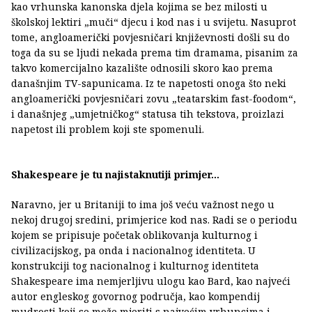
kao vrhunska kanonska djela kojima se bez milosti u
školskoj lektiri „muči“ djecu i kod nas i u svijetu. Nasuprot
tome, angloamerički povjesničari književnosti došli su do
toga da su se ljudi nekada prema tim dramama, pisanim za
takvo komercijalno kazalište odnosili skoro kao prema
današnjim TV-sapunicama. Iz te napetosti onoga što neki
angloamerički povjesničari zovu „teatarskim fast-foodom“,
i današnjeg „umjetničkog“ statusa tih tekstova, proizlazi
napetost ili problem koji ste spomenuli.
Shakespeare je tu najistaknutiji primjer...
Naravno, jer u Britaniji to ima još veću važnost nego u
nekoj drugoj sredini, primjerice kod nas. Radi se o periodu
kojem se pripisuje početak oblikovanja kulturnog i
civilizacijskog, pa onda i nacionalnog identiteta. U
konstrukciji tog nacionalnog i kulturnog identiteta
Shakespeare ima nemjerljivu ulogu kao Bard, kao najveći
autor engleskog govornog područja, kao kompendij
mudrosti koji se može mjeriti s najvećim vrhuncima i