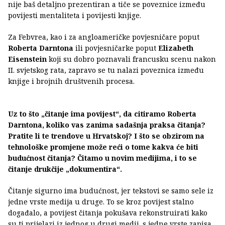
nije baš detaljno prezentiran a tiče se poveznice između
povijesti mentaliteta i povijesti knjige.
Za Febvrea, kao i za angloameričke povjesničare poput
Roberta Darntona
ili povjesničarke poput
Elizabeth
Eisenstein
koji su dobro poznavali francusku scenu nakon
II. svjetskog rata, zapravo se tu nalazi poveznica između
knjige i brojnih društvenih procesa.
Uz to što „čitanje ima povijest“, da citiramo Roberta
Darntona, koliko vas zanima sadašnja praksa čitanja?
Pratite li te trendove u Hrvatskoj? I što se obzirom na
tehnološke promjene može reći o tome kakva će biti
budućnost čitanja? Čitamo u novim medijima, i to se
čitanje drukčije „dokumentira“.
Čitanje sigurno ima budućnost, jer tekstovi se samo sele iz
jedne vrste medija u druge. To se kroz povijest stalno
događalo, a povijest čitanja pokušava rekonstruirati kako
su ti prijelazi iz jednog u drugi medij, s jedne vrste zapisa