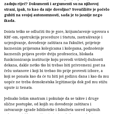
zadnju riječ? Dokumenti i argumenti su na njihovoj
strani, ipak, to kao da nije dovoljno? Sveučilište je počelo
gubiti na svojoj autonomnosti, sada je to jasnije nego
ikada.
Doista teško se odlučiti što je gore, krijumčarenje ugovora s
KBF-om, opstrukcija procedure i Statuta, zastrašivanje i
ucjenjivanje, dovođenje zaštitara na Fakultet, prijetnje
kaznenim prijavama kolegicama i kolegama, podnošenje
kaznenih prijava protiv dviju profesorica, blokada
funkcioniranja institucije koju provodi vršitelj dužnosti
dekana, dakle netko tko bi trebao biti privremeni gost na
čelu ustanove i koji bi trebao što prije provesti izbore, a
koji se ponaša kao da će tu biti još godinu dana i kao da mu
uopće ne treba demokratska legitimacija dok god mu stižu
upute iz Senata.
Jednako lošim smatram i pokušaje da se takve i druge
slične postupke, od kojih su dovođenje zaštitara i
zatvaranje zgrade biblioteke i fakulteta usred ispitnih