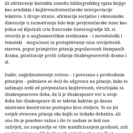
ili održavanje kontakta između bibliografskog opisa knjige
kao artefakta i književnohistoričarske interpretacije
tekstova. S druge strane, afirmacija socijalne i ekonomske
dimenzije u razmatranju bilo koje povjesničarske teme kao
jedna od ključnih crta francuske historiografije XX. st.
otvorila je u angloameričkim sredinama – i metodološki i
tematski - mogućnost za preispitivanje niza uvriježenih
stavova, poput primjerice pitanja popularnosti štampanih
drama, piratizacije prvih izdanja Shakespeareovih drama i
sl.
Dakle, najjednostavnije rečeno – i povezano s prethodnim
pitanjem - pokušava se doći do odgovora na pitanje, kako to
sažimaju neki od povjesničara književnosti, stručnjaka za
Shakespeareovo doba, da li je Shakespeare već u svoje
doba bio Shakespeare ili se takvim kakvim ga danas
smatramo konstruirao postupno kroz stoljeća. To su još
uvijek otvorena pitanja oko kojih se itekako debatira, ali
ono što je posebno važno i što će nadam se kod nas
zaživjeti, ne raspravlja se više mistificiranjem prošlosti, niti