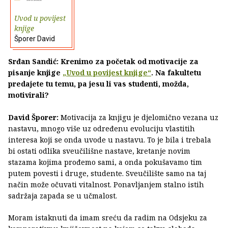
Uvod u povijest
knjige
Šporer David
Srđan Sandić: Krenimo za početak od motivacije za
pisanje knjige
„Uvod u povijest knjige“
. Na fakultetu
predajete tu temu, pa jesu li vas studenti, možda,
motivirali?
David Šporer:
Motivacija za knjigu je djelomično vezana uz
nastavu, mnogo više uz određenu evoluciju vlastitih
interesa koji se onda uvode u nastavu. To je bila i trebala
bi ostati odlika sveučilišne nastave, kretanje novim
stazama kojima prođemo sami, a onda pokušavamo tim
putem povesti i druge, studente. Sveučilište samo na taj
način može očuvati vitalnost. Ponavljanjem stalno istih
sadržaja zapada se u učmalost.
Moram istaknuti da imam sreću da radim na Odsjeku za