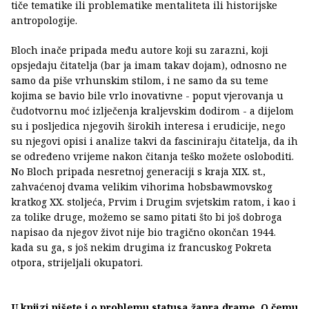
tiče tematike ili problematike mentaliteta ili historijske
antropologije.
Bloch inače pripada među autore koji su zarazni, koji
opsjedaju čitatelja (bar ja imam takav dojam), odnosno ne
samo da piše vrhunskim stilom, i ne samo da su teme
kojima se bavio bile vrlo inovativne - poput vjerovanja u
čudotvornu moć izlječenja kraljevskim dodirom - a dijelom
su i posljedica njegovih širokih interesa i erudicije, nego
su njegovi opisi i analize takvi da fasciniraju čitatelja, da ih
se određeno vrijeme nakon čitanja teško možete osloboditi.
No Bloch pripada nesretnoj generaciji s kraja XIX. st.,
zahvaćenoj dvama velikim vihorima hobsbawmovskog
kratkog XX. stoljeća, Prvim i Drugim svjetskim ratom, i kao i
za tolike druge, možemo se samo pitati što bi još dobroga
napisao da njegov život nije bio tragično okončan 1944.
kada su ga, s još nekim drugima iz francuskog Pokreta
otpora, strijeljali okupatori.
U knjizi pišete i o problemu statusa žanra drame. O čemu