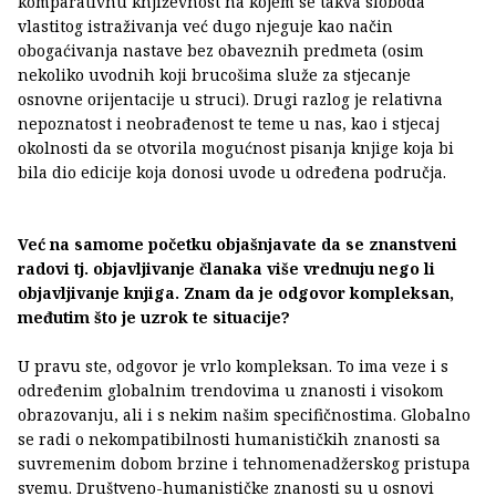
komparativnu književnost na kojem se takva sloboda
vlastitog istraživanja već dugo njeguje kao način
obogaćivanja nastave bez obaveznih predmeta (osim
nekoliko uvodnih koji brucošima služe za stjecanje
osnovne orijentacije u struci). Drugi razlog je relativna
nepoznatost i neobrađenost te teme u nas, kao i stjecaj
okolnosti da se otvorila mogućnost pisanja knjige koja bi
bila dio edicije koja donosi uvode u određena područja.
Već na samome početku objašnjavate da se znanstveni
radovi tj. objavljivanje članaka više vrednuju nego li
objavljivanje knjiga. Znam da je odgovor kompleksan,
međutim što je uzrok te situacije?
U pravu ste, odgovor je vrlo kompleksan. To ima veze i s
određenim globalnim trendovima u znanosti i visokom
obrazovanju, ali i s nekim našim specifičnostima. Globalno
se radi o nekompatibilnosti humanističkih znanosti sa
suvremenim dobom brzine i tehnomenadžerskog pristupa
svemu. Društveno-humanističke znanosti su u osnovi