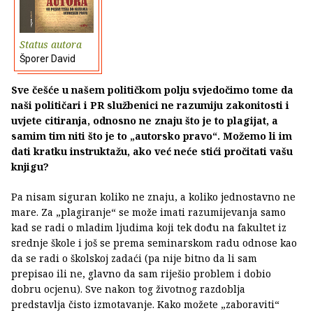
Status autora
Šporer David
Sve češće u našem političkom polju svjedočimo tome da
naši političari i PR službenici ne razumiju zakonitosti i
uvjete citiranja, odnosno ne znaju što je to plagijat, a
samim tim niti što je to „autorsko pravo“. Možemo li im
dati kratku instruktažu, ako već neće stići pročitati vašu
knjigu?
Pa nisam siguran koliko ne znaju, a koliko jednostavno ne
mare. Za „plagiranje“ se može imati razumijevanja samo
kad se radi o mladim ljudima koji tek dođu na fakultet iz
srednje škole i još se prema seminarskom radu odnose kao
da se radi o školskoj zadaći (pa nije bitno da li sam
prepisao ili ne, glavno da sam riješio problem i dobio
dobru ocjenu). Sve nakon tog životnog razdoblja
predstavlja čisto izmotavanje. Kako možete „zaboraviti“