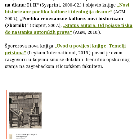
na dlanu: I i II"
(Sysprint, 2000-02.) i objavio knjige
„Novi
historizam: poetika kulture i ideologija drame“
(AGM,
2005.),
„Poetika renesansne kulture: novi historizam
(zbornik)“
(Disput, 2007.),
„Status autora. Od pojave tiska
do nastanka autorskih prava“
(AGM, 2010.).
Šporerova nova knjiga
„Uvod u povijest knjige. Temelji
pristupa”
(Leykam International, 2015.) povod je ovom
razgovoru u kojemu smo se dotakli i trenutno opskurnog
stanja na zagrebačkom Filozofskom fakultetu.