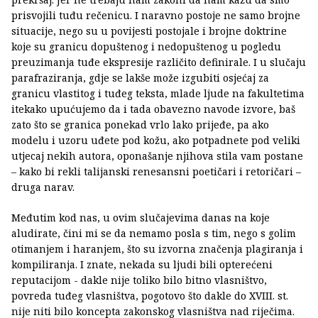
prisvojili tuđu rečenicu. I naravno postoje ne samo brojne
situacije, nego su u povijesti postojale i brojne doktrine
koje su granicu dopuštenog i nedopuštenog u pogledu
preuzimanja tuđe ekspresije različito definirale. I u slučaju
parafraziranja, gdje se lakše može izgubiti osjećaj za
granicu vlastitog i tuđeg teksta, mlade ljude na fakultetima
itekako upućujemo da i tada obavezno navode izvore, baš
zato što se granica ponekad vrlo lako prijeđe, pa ako
modelu i uzoru uđete pod kožu, ako potpadnete pod veliki
utjecaj nekih autora, oponašanje njihova stila vam postane
– kako bi rekli talijanski renesansni poetičari i retoričari –
druga narav.
Međutim kod nas, u ovim slučajevima danas na koje
aludirate, čini mi se da nemamo posla s tim, nego s golim
otimanjem i haranjem, što su izvorna značenja plagiranja i
kompiliranja. I znate, nekada su ljudi bili opterećeni
reputacijom - dakle nije toliko bilo bitno vlasništvo,
povreda tuđeg vlasništva, pogotovo što dakle do XVIII. st.
nije niti bilo koncepta zakonskog vlasništva nad riječima.