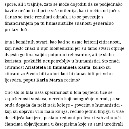
spore, ali i trajnije, zato se može dogoditi da se podjednako
bavite nečim i od prije više milenija, kao i nečim od jučer.
Danas se traže rezultati odmah, i to se povezuje s
financiranjem pa tu humanističke znanosti generalno
prolaze loše.
Ima i komičnih stvari, kao kad se uzme kriterij citiranosti,
koji nešto znači u npr. biomedicini jer su tamo stvari otprije
dvjesto godina valjda potpuno irelevantne, ali je slabo
koristan, praktički neupotrebljiv u humanistici. Što znači
citiranost
Aristotela
ili
Immanuela Kanta
, koliko su
citirani za života bili autori koji bi danas bili pri vrhu
ljestvica, poput
Karla Marxa
recimo?
Ono što bi bila naša specifičnost u tom pogledu tiče se
zapuštenosti sustava, nereda koji omogućuje nerad, pa se
onda događa da neki naši kolege – govorim o humanistici -
koji su objavili vrlo malo knjiga, recimo jednu knjigu u više
desetljeća karijere, postaju redovni profesori zahvaljujući
člancima objavljenima u časopisima koje su sami uređivali