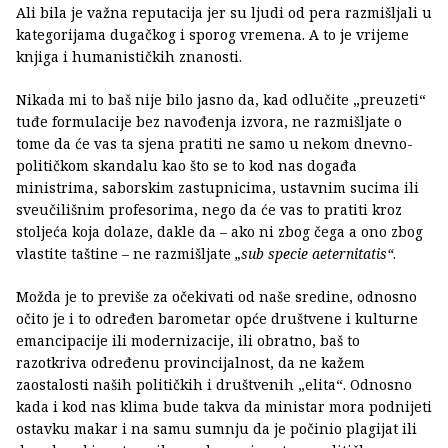
Ali bila je važna reputacija jer su ljudi od pera razmišljali u
kategorijama dugačkog i sporog vremena. A to je vrijeme
knjiga i humanističkih znanosti.
Nikada mi to baš nije bilo jasno da, kad odlučite „preuzeti“
tuđe formulacije bez navođenja izvora, ne razmišljate o
tome da će vas ta sjena pratiti ne samo u nekom dnevno-
političkom skandalu kao što se to kod nas događa
ministrima, saborskim zastupnicima, ustavnim sucima ili
sveučilišnim profesorima, nego da će vas to pratiti kroz
stoljeća koja dolaze, dakle da – ako ni zbog čega a ono zbog
vlastite taštine – ne razmišljate
„sub specie aeternitatis“
.
Možda je to previše za očekivati od naše sredine, odnosno
očito je i to određen barometar opće društvene i kulturne
emancipacije ili modernizacije, ili obratno, baš to
razotkriva određenu provincijalnost, da ne kažem
zaostalosti naših političkih i društvenih „elita“. Odnosno
kada i kod nas klima bude takva da ministar mora podnijeti
ostavku makar i na samu sumnju da je počinio plagijat ili