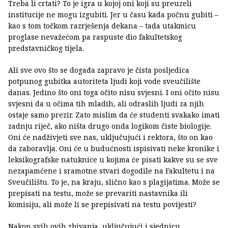
Treba li crtati? To je igra u kojoj oni koji su preuzeli
institucije ne mogu izgubiti. Jer u času kada počnu gubiti –
kao s tom točkom razrješenja dekana – tada utakmicu
proglase nevažećom pa raspuste dio fakultetskog
predstavničkog tijela.
Ali sve ovo što se događa zapravo je čista posljedica
potpunog gubitka autoriteta ljudi koji vode sveučilište
danas. Jedino što oni toga očito nisu svjesni. I oni očito nisu
svjesni da u očima tih mladih, ali odraslih ljudi za njih
ostaje samo prezir. Zato mislim da će studenti svakako imati
zadnju riječ, ako ništa drugo onda logikom čiste biologije.
Oni će nadživjeti sve nas, uključujući i rektora, što on kao
da zaboravlja. Oni će u budućnosti ispisivati neke kronike i
leksikografske natuknice u kojima će pisati kakve su se sve
nezapamćene i sramotne stvari dogodile na Fakultetu i na
Sveučilištu. To je, na kraju, slično kao s plagijatima. Može se
prepisati na testu, može se prevariti nastavnika ili
komisiju, ali može li se prepisivati na testu povijesti?
Nakon svih ovih zbivanja, uključujući i sjednicu