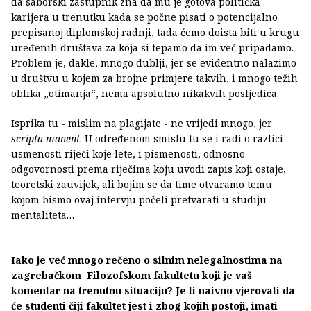
da saborski zastupnik zna da mu je gotova politička
karijera u trenutku kada se počne pisati o potencijalno
prepisanoj diplomskoj radnji, tada ćemo doista biti u krugu
uređenih društava za koja si tepamo da im već pripadamo.
Problem je, dakle, mnogo dublji, jer se evidentno nalazimo
u društvu u kojem za brojne primjere takvih, i mnogo težih
oblika „otimanja“, nema apsolutno nikakvih posljedica.
Isprika tu - mislim na plagijate - ne vrijedi mnogo, jer
scripta manent
. U određenom smislu tu se i radi o razlici
usmenosti riječi koje lete, i pismenosti, odnosno
odgovornosti prema riječima koju uvodi zapis koji ostaje,
teoretski zauvijek, ali bojim se da time otvaramo temu
kojom bismo ovaj intervju počeli pretvarati u studiju
mentaliteta…
Iako je već mnogo rečeno o silnim nelegalnostima na
zagrebačkom Filozofskom fakultetu koji je vaš
komentar na trenutnu situaciju? Je li naivno vjerovati da
će studenti čiji fakultet jest i zbog kojih postoji, imati