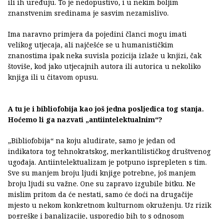
ili ih uređuju. To je nedopustivo, i u nekim boljim
znanstvenim sredinama je sasvim nezamislivo.
Ima naravno primjera da pojedini članci mogu imati
velikog utjecaja, ali najčešće se u humanističkim
znanostima ipak neka suvisla pozicija izlaže u knjizi, čak
štoviše, kod jako utjecajnih autora ili autorica u nekoliko
knjiga ili u čitavom opusu.
A tu je i bibliofobija kao još jedna posljedica tog stanja.
Hoćemo li ga nazvati „antiintelektualnim“?
„Bibliofobija“ na koju aludirate, samo je jedan od
indikatora tog tehnokratskog, merkantilističkog društvenog
ugođaja. Antiintelektualizam je potpuno isprepleten s tim.
Sve su manjem broju ljudi knjige potrebne, još manjem
broju ljudi su važne. One su zapravo izgubile bitku. Ne
mislim pritom da će nestati, samo će doći na drugačije
mjesto u nekom konkretnom kulturnom okruženju. Uz rizik
pogreške i banalizacije, usporedio bih to s odnosom