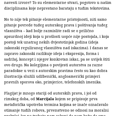
navesti izvore? To su elementarne stvari, pogotovo u našim
disciplinama koje neprestano barataju s tuđim tekstovima.
No to nije tek pitanje elementarne pristojnosti, niti samo
pitanje povrede tuđeg autorskog prava i poštivanja tuđeg
vlasništva – kad bolje razmislite radi se o prilično
apsurdnoj ideji koja u prošlosti uopće nije postojala, i koja
postoji tek unatrag nekih dvjestotinjak godina (ideja
zakonski reguliranog vlasništva nad iskazima). I danas se
zapravo zakonski razlikuje ideja i ekspresija, forma i
sadržaj, koncept i njegov konkretan iskaz, pa se uvijek štiti
ovo drugo. Na kolegijima o povijesti autorstva za razne
paradokse u vezi s autorskim pravima često su kao dobra
ilustracija služili udžbenički, angloamerički primjeri
pravnih sporova oko, primjerice, telefonskih imenika.
Plagijat je mnogo stariji od autorskih prava, i još od
rimskog doba, od
Marcijala
kojem se pripisuje prva
metaforička upotreba termina kojima se inače označavalo
otimanje tuđih robova, prvenstveno se odnosi na moralni
prekršaj. Jer ne trebaju nam zakoni da nam kažu da smo