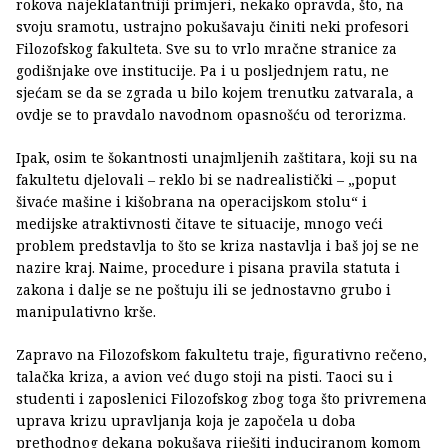
rokova najeklatantniji primjeri, nekako opravda, što, na
svoju sramotu, ustrajno pokušavaju činiti neki profesori
Filozofskog fakulteta. Sve su to vrlo mračne stranice za
godišnjake ove institucije. Pa i u posljednjem ratu, ne
sjećam se da se zgrada u bilo kojem trenutku zatvarala, a
ovdje se to pravdalo navodnom opasnošću od terorizma.
Ipak, osim te šokantnosti unajmljenih zaštitara, koji su na
fakultetu djelovali – reklo bi se nadrealistički – „poput
šivaće mašine i kišobrana na operacijskom stolu“ i
medijske atraktivnosti čitave te situacije, mnogo veći
problem predstavlja to što se kriza nastavlja i baš joj se ne
nazire kraj. Naime, procedure i pisana pravila statuta i
zakona i dalje se ne poštuju ili se jednostavno grubo i
manipulativno krše.
Zapravo na Filozofskom fakultetu traje, figurativno rečeno,
talačka kriza, a avion već dugo stoji na pisti. Taoci su i
studenti i zaposlenici Filozofskog zbog toga što privremena
uprava krizu upravljanja koja je započela u doba
prethodnog dekana pokušava riješiti induciranom komom