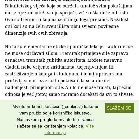
Fakultetskog vijeća koja se održala unatoč svim pokušajima
da se njezino održavanje spriječi, više ništa neće biti isto.
Ovo su trenuci u kojima se mnogo toga prelama. Nažalost
oni koji su na čelu sveučilišta nisu svjesni povijesne
dimenzije svih ovih zbivanja.
No to su elementarne etičke i političke lekcije - autoritet se
ne može održavati silom. Trenutak primjene sile zapravo
označava trenutak gubitka autoriteta. Možete naravno
vladati neko vrijeme zaštitarima, ucjenjivanjem ili
zastrašivanjem kolega i studenata, i to mi upravo sada
proživljavamo – sve su to pokušaji da se autoritet
nadomjesti primjenom sile. Ali to ne može trajati, taj režim
odnosa je već gotov, samo moramo dočekati da svi to shvate.
Mvinfo.hr koristi kolačiće („cookies“) kako bi
SLAŽEM SE
Preporuči članak
vam pružio bolje korisničko iskustvo.
Nastavkom pregleda mvinfo.hr stranica
slažete se sa korištenjem kolačića.
Više
informacija
– POVEZANI SADRŽAJ –