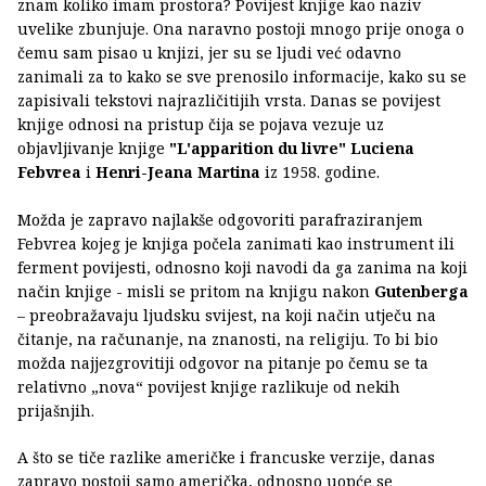
znam koliko imam prostora? Povijest knjige kao naziv
uvelike zbunjuje. Ona naravno postoji mnogo prije onoga o
čemu sam pisao u knjizi, jer su se ljudi već odavno
zanimali za to kako se sve prenosilo informacije, kako su se
zapisivali tekstovi najrazličitijih vrsta. Danas se povijest
knjige odnosi na pristup čija se pojava vezuje uz
objavljivanje knjige
"L'apparition du livre"
Luciena
Febvrea
i
Henri-Jeana Martina
iz 1958. godine.
Možda je zapravo najlakše odgovoriti parafraziranjem
Febvrea kojeg je knjiga počela zanimati kao instrument ili
ferment povijesti, odnosno koji navodi da ga zanima na koji
način knjige - misli se pritom na knjigu nakon
Gutenberga
– preobražavaju ljudsku svijest, na koji način utječu na
čitanje, na računanje, na znanosti, na religiju. To bi bio
možda najjezgrovitiji odgovor na pitanje po čemu se ta
relativno „nova“ povijest knjige razlikuje od nekih
prijašnjih.
A što se tiče razlike američke i francuske verzije, danas
zapravo postoji samo američka, odnosno uopće se