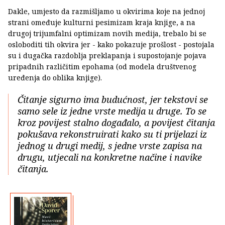
Dakle, umjesto da razmišljamo u okvirima koje na jednoj
strani omeđuje kulturni pesimizam kraja knjige, a na
drugoj trijumfalni optimizam novih medija, trebalo bi se
osloboditi tih okvira jer - kako pokazuje prošlost - postojala
su i dugačka razdoblja preklapanja i supostojanje pojava
pripadnih različitim epohama (od modela društvenog
uređenja do oblika knjige).
Čitanje sigurno ima budućnost, jer tekstovi se
samo sele iz jedne vrste medija u druge. To se
kroz povijest stalno događalo, a povijest čitanja
pokušava rekonstruirati kako su ti prijelazi iz
jednog u drugi medij, s jedne vrste zapisa na
drugu, utjecali na konkretne načine i navike
čitanja.