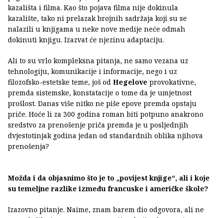
kazališta i filma. Kao što pojava filma nije dokinula
kazalište, tako ni prelazak brojnih sadržaja koji su se
nalazili u knjigama u neke nove medije neće odmah
dokinuti knjigu. Izazvat će njezinu adaptaciju.
Ali to su vrlo kompleksna pitanja, ne samo vezana uz
tehnologiju, komunikacije i informacije, nego i uz
filozofsko-estetske teme, još od
Hegelove
provokativne,
premda sistemske, konstatacije o tome da je umjetnost
prošlost. Danas više nitko ne piše epove premda opstaju
priče. Hoće li za 300 godina roman biti potpuno anakrono
sredstvo za prenošenje priča premda je u posljednjih
dvjestotinjak godina jedan od standardnih oblika njihova
prenošenja?
Možda i da objasnimo što je to „povijest knjige“, ali i koje
su temeljne razlike između francuske i američke škole?
Izazovno pitanje. Naime, znam barem dio odgovora, ali ne