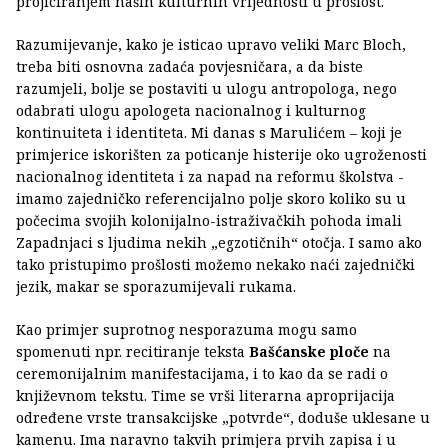
projiciranjem naših kulturnih vrijednosti u prošlost.
Razumijevanje, kako je isticao upravo veliki Marc Bloch,
treba biti osnovna zadaća povjesničara, a da biste
razumjeli, bolje se postaviti u ulogu antropologa, nego
odabrati ulogu apologeta nacionalnog i kulturnog
kontinuiteta i identiteta. Mi danas s Marulićem – koji je
primjerice iskorišten za poticanje histerije oko ugroženosti
nacionalnog identiteta i za napad na reformu školstva -
imamo zajedničko referencijalno polje skoro koliko su u
počecima svojih kolonijalno-istraživačkih pohoda imali
Zapadnjaci s ljudima nekih „egzotičnih“ otočja. I samo ako
tako pristupimo prošlosti možemo nekako naći zajednički
jezik, makar se sporazumijevali rukama.
Kao primjer suprotnog nesporazuma mogu samo
spomenuti npr. recitiranje teksta
Bašćanske ploče
na
ceremonijalnim manifestacijama, i to kao da se radi o
književnom tekstu. Time se vrši literarna aproprijacija
određene vrste transakcijske „potvrde“, doduše uklesane u
kamenu. Ima naravno takvih primjera prvih zapisa i u