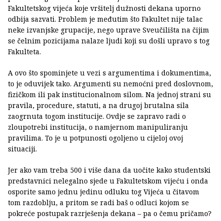
Fakultetskog vijeća koje vršitelj dužnosti dekana uporno
odbija sazvati. Problem je međutim što Fakultet nije talac
neke izvanjske grupacije, nego uprave Sveučilišta na čijim
se čelnim pozicijama nalaze ljudi koji su došli upravo s tog
Fakulteta.
A ovo što spominjete u vezi s argumentima i dokumentima,
to je oduvijek tako. Argumenti su nemoćni pred doslovnom,
fizičkom ili pak institucionalnom silom. Na jednoj strani su
pravila, procedure, statuti, a na drugoj brutalna sila
zaogrnuta togom institucije. Ovdje se zapravo radi o
zloupotrebi institucija, o namjernom manipuliranju
pravilima. To je u potpunosti ogoljeno u cijeloj ovoj
situaciji.
Jer ako vam treba 500 i više dana da uočite kako studentski
predstavnici nelegalno sjede u Fakultetskom vijeću i onda
osporite samo jednu jedinu odluku tog Vijeća u čitavom
tom razdoblju, a pritom se radi baš o odluci kojom se
pokreće postupak razrješenja dekana – pa o čemu pričamo?