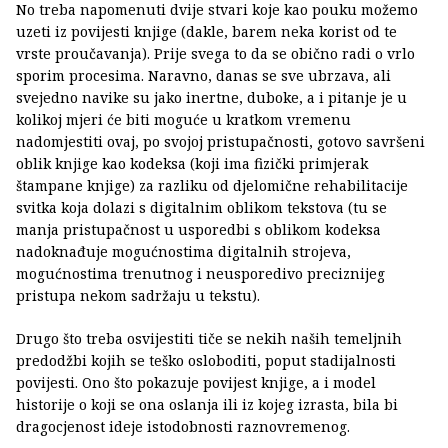
No treba napomenuti dvije stvari koje kao pouku možemo
uzeti iz povijesti knjige (dakle, barem neka korist od te
vrste proučavanja). Prije svega to da se obično radi o vrlo
sporim procesima. Naravno, danas se sve ubrzava, ali
svejedno navike su jako inertne, duboke, a i pitanje je u
kolikoj mjeri će biti moguće u kratkom vremenu
nadomjestiti ovaj, po svojoj pristupačnosti, gotovo savršeni
oblik knjige kao kodeksa (koji ima fizički primjerak
štampane knjige) za razliku od djelomične rehabilitacije
svitka koja dolazi s digitalnim oblikom tekstova (tu se
manja pristupačnost u usporedbi s oblikom kodeksa
nadoknađuje mogućnostima digitalnih strojeva,
mogućnostima trenutnog i neusporedivo preciznijeg
pristupa nekom sadržaju u tekstu).
Drugo što treba osvijestiti tiče se nekih naših temeljnih
predodžbi kojih se teško osloboditi, poput stadijalnosti
povijesti. Ono što pokazuje povijest knjige, a i model
historije o koji se ona oslanja ili iz kojeg izrasta, bila bi
dragocjenost ideje istodobnosti raznovremenog.