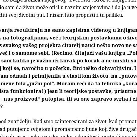
io sam da život može otići u raznim smjerovima i da ja u ve
ti svoj životni put. I nisam htio propustiti tu priliku.
vanja rezultiraju ne samo zapisima viđenog u knjiga
 na fotografijama, već i teorijskim postavkama o živo
z svakog vašeg projekta čitatelj nauči nešto novo ne 
eć i o samome sebi. (Recimo, čitajući vašu knjigu „Pol
a sam koliko je važno ići korak po korak a ne misliti s
j koji se, naročito u početku, čini teško dohvatljivim. I
sam odmah i primijenila u vlastitom životu, na „puto
 mene bila „južni pol“. Moram reći da ta tehnika „kor
sta funkcionira! ) Jesu li teorijske postavke, prisutn
„nus proizvod“ putopisa, ili su one zapravo svrha i c
?
pod znatiželju. Kad smo zainteresirani za život, kad proma
ad putujemo svijetom i promatramo ljude koji žive drugači
ke obrasce, neke uzorke, neke zakonitosti, postavljamo pi