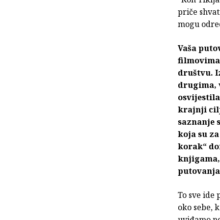
priče shvat
mogu odredi
Vaša puto
filmovima,
društvu. I
drugima, v
osvijestil
krajnji cil
saznanje 
koja su za
korak“ doi
knjigama, 
putovanja
To sve ide 
oko sebe, k
uviđamo ne