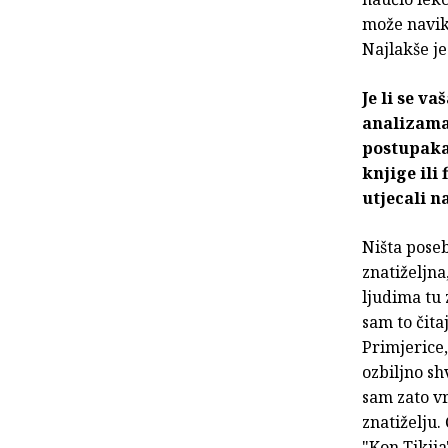
može navikn
Najlakše je
Je li se v
analizama 
postupaka 
knjige ili
utjecali n
Ništa poseb
znatiželjna
ljudima tu 
sam to čita
Primjerice,
ozbiljno sh
sam zato vr
znatiželju.
"Kon Tikij