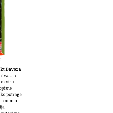
a)
ekt
Davora
stvara, i
u okviru
opisne
eko potrage
, iznimno
ija