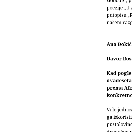
slobode“, 
poezije „U 
putopisu „P
našem raz
Ana Đokić
Davor Ros
Kad pogle
dvadesetak
prema Afri
konkretno
Vrlo jednos
ga iskorist
pustolovin
drugačije n