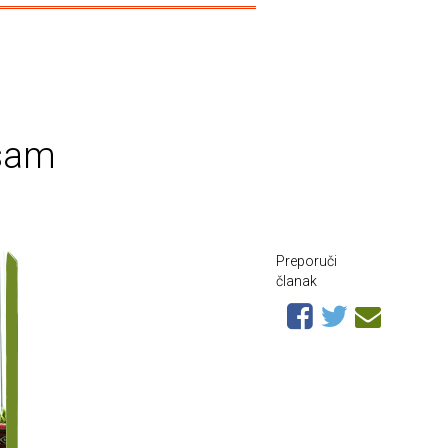
 sam
Preporuči
članak