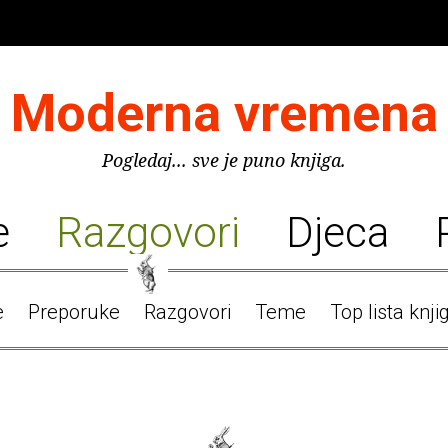
Moderna vremena
Pogledaj... sve je puno knjiga.
e
Razgovori
Djeca
e
Preporuke
Razgovori
Teme
Top lista knji