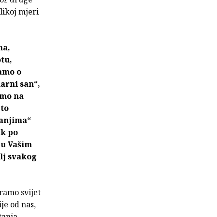
likoj mjeri
ma,
tu,
samo o
arni san“,
amo na
 to
vanjima“
ak po
e u Vašim
ilj svakog
tramo svijet
je od nas,
tanja,