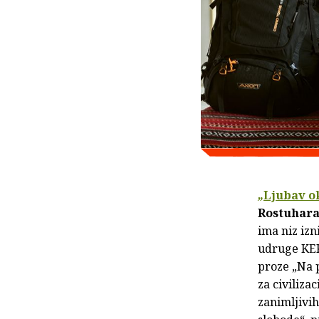
„
Ljubav ok
Rostuhar
ima niz izn
udruge KEK
proze „Na 
za civiliz
zanimljivih