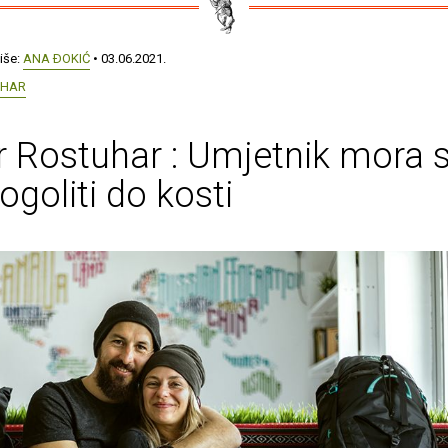
iše:
ANA ÐOKIĆ
• 03.06.2021.
UHAR
r Rostuhar : Umjetnik mora
ogoliti do kosti