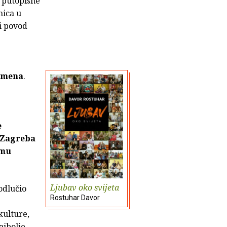
, putopisne
nica u
 i povod
remena
.
e
d Zagreba
emu
Ljubav oko svijeta
odlučio
Rostuhar Davor
kulture,
ajbolje