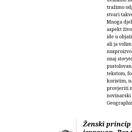
tražimo od
stvari takv
Mnoga djela
aspekt živo
ide u objaš
ali ja vol
nusproizvod
onaj
storyt
pustolovan,
tekstom, fo
koristim, na
provjeriti 
novinarski 
Geographic
Ženski princip