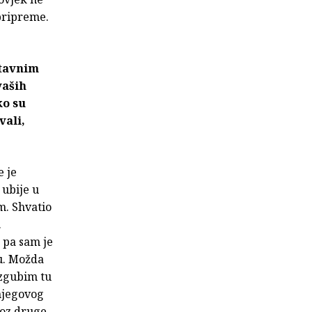
 pripreme.
stavnim
vaših
ko su
vali,
e je
 ubije u
m. Shvatio
.
 pa sam je
ju. Možda
izgubim tu
njegovog
roz druge