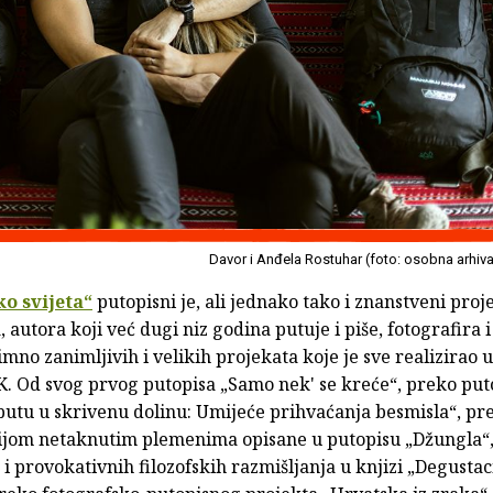
Davor i Anđela Rostuhar (foto: osobna arhiv
o svijeta“
putopisni je, ali jednako tako i znanstveni proj
a
, autora koji već dugi niz godina putuje i piše, fotografira i 
imno zanimljivih i velikih projekata koje je sve realizirao 
. Od svog prvog putopisa „Samo nek' se kreće“, preko put
putu u skrivenu dolinu: Umijeće prihvaćanja besmisla“, pr
acijom netaknutim plemenima opisane u putopisu „Džungla“
 i provokativnih filozofskih razmišljanja u knjizi „Degustac