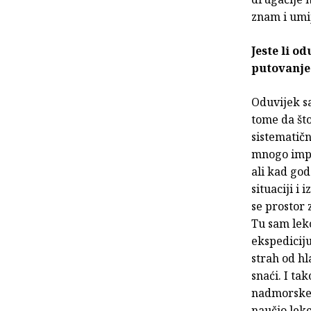
znam i umij
Jeste li o
putovanje 
Oduvijek s
tome da što
sistematičn
mnogo impr
ali kad go
situaciji i
se prostor 
Tu sam lek
ekspedicij
strah od hl
snaći. I t
nadmorske 
naučio lekc