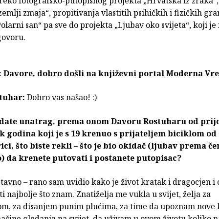
preko fotografsko-putopisnog projekta „Hrvatska iz zraka“
zemlji zmaja“, propitivanja vlastitih psihičkih i fizičkih gra
olarni san“ pa sve do projekta „Ljubav oko svijeta“, koji je
govoru.
: Davore, dobro došli na književni portal Moderna V
tuhar:
Dobro vas našao! :)
date unatrag, prema onom Davoru Rostuharu od prij
 godina koji je s 19 krenuo s prijateljem biciklom o
ci, što biste rekli – što je bio okidač (ljubav prema č
) da krenete putovati i postanete putopisac?
tavno – rano sam uvidio kako je život kratak i dragocjen i 
iti najbolje što znam. Znatiželja me vukla u svijet, želja za
om, za disanjem punim plućima, za time da upoznam nove 
ačine gledanja na svijet, da uživam u ovom životu koliko n