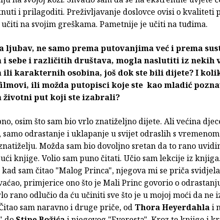
uti i prilagoditi. Preživljavanje doslovce ovisi o kvaliteti
 učiti na svojim greškama. Pametnije je učiti na tuđima.
aša ljubav, ne samo prema putovanjima već i prema su
i sebe i različitih društava, mogla naslutiti iz nekih 
ili karakternih osobina, još dok ste bili dijete? I koli
 filmovi, ili možda putopisci koje ste kao mladić pozna
a životni put koji ste izabrali?
no, osim što sam bio vrlo znatiželjno dijete. Ali većina djec
, samo odrastanje i uklapanje u svijet odraslih s vremenom
znatiželju. Možda sam bio dovoljno sretan da to rano uvidi
jući knjige. Volio sam puno čitati. Učio sam lekcije iz knjiga
 kad sam čitao "Malog Princa", njegova mi se priča svidjela
vaćao, primjerice ono što je Mali Princ govorio o odrastan
lo rano odlučio da ću učiniti sve što je u mojoj moći da ne 
 Čitao sam naravno i druge priče, od
Thora Heyerdahla
i 
a" do
Stipe Božića
i njegovog "Everesta". Kroz te knjige i k