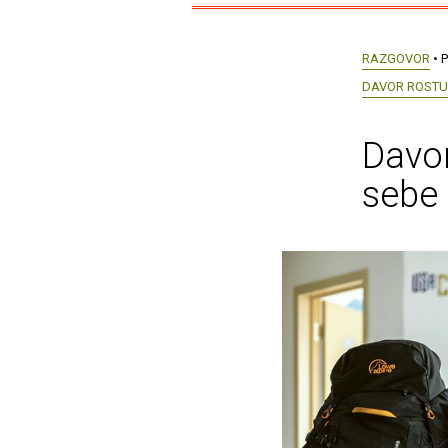
RAZGOVOR
• P
DAVOR ROST
Davo
sebe 