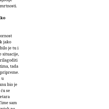
smrtnosti.
ako
zornost
k jako
lo je tu i
situacije,
rilagoditi
etima, tada
i pripreme.
 u
snu bio je
 ću se
metara
 Time sam
čovjek ne