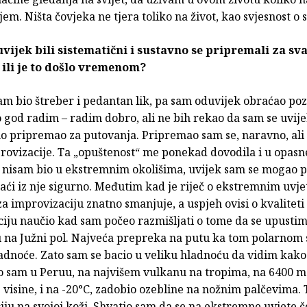
em. Ništa čovjeka ne tjera toliko na život, kao svjesnost o 
duvijek bili sistematični i sustavno se pripremali za sv
ili je to došlo vremenom?
am bio štreber i pedantan lik, pa sam oduvijek obraćao po
 god radim – radim dobro, ali ne bih rekao da sam se uvije
o pripremao za putovanja. Pripremao sam se, naravno, ali bi
ovizacije. Ta „opuštenost“ me ponekad dovodila i u opasne 
d nisam bio u ekstremnim okolišima, uvijek sam se mogao p
 izaći iz nje sigurno. Međutim kad je riječ o ekstremnim uvj
za improvizaciju znatno smanjuje, a uspjeh ovisi o kvalitet
ciju naučio kad sam počeo razmišljati o tome da se upustim
u na Južni pol. Najveća prepreka na putu ka tom polarnom 
adnoće. Zato sam se bacio u veliku hladnoću da vidim kako
ako sam u Peruu, na najvišem vulkanu na tropima, na 6400 
visine, i na -20°C, zadobio ozebline na nožnim palčevima.
iju na svojoj koži. Shvatio sam da se na ekstremne uvjete 