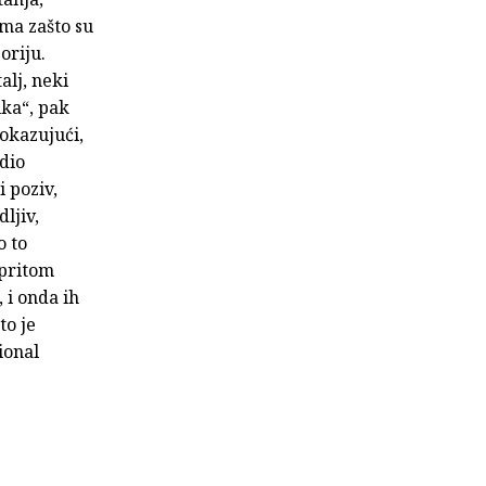
ma zašto su
oriju.
alj, neki
ika“, pak
pokazujući,
 dio
i poziv,
ljiv,
o to
 pritom
, i onda ih
to je
ional