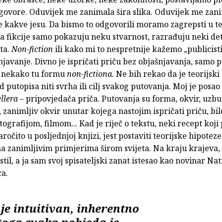
govore. Oduvijek me zanimala šira slika. Oduvijek me zani
e kakve jesu. Da bismo to odgovorili moramo zagrepsti u te
 fikcije samo pokazuju neku stvarnost, razrađuju neki det
ta.
Non-fiction
ili kako mi to nespretnije kažemo „publicist
njavanje. Divno je ispričati priču bez objašnjavanja, samo 
im nekako tu formu
non-fictiona.
Ne bih rekao da je teorijski
 putopisa niti svrha ili cilj svakog putovanja. Moj je posao 
ellera
– pripovjedača priča. Putovanja su forma, okvir, uzbud
 zanimljiv okvir unutar kojega nastojim ispričati priču, bil
tografijom, filmom... Kad je riječ o tekstu, neki recept koji
ročito u posljednjoj knjizi, jest postaviti teorijske hipoteze
na zanimljivim primjerima širom svijeta. Na kraju krajeva, 
stil, a ja sam svoj spisateljski zanat istesao kao novinar Nat
a.
 je intuitivan, inherentno