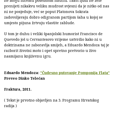
ne mogu ničemu posebnom naučiti. Takvi ljudi ne žele
prenijeti nikakvu veliku mudrost svjesni da je nitko od nas
ni ne posjeduje, već se poput Platonova Sokrata
zadovoljavaju dobro odigranom partijom šaha u kojoj se
umjesto pijuna žrtvuju vlastite zablude.
U tom je duhu i veliki španjolski humorist Francisco de
Quevedo još u Cervantesovo vrijeme ustvrdio kako ni u
doktrinama ne zaboravlja smijeh, a Eduardo Mendoza taj je
razborit životni moto i opet spretno pretvorio u živo
nasmijanu književnu igru.
Eduardo Mendoza:
"Čudesno putovanje Pomponija Flata"
Preveo Dinko Telećan
Fraktura, 2011.
( Tekst je prvotno objavljen na 3. Programu Hrvatskog
radija )