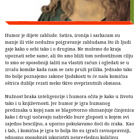
Humor je dijete zablude. Satira, ironija i sarkazam su
manje ili više nedužno poigravanje zabludama što ih ljudi
gaje kako o sebi tako i o drugima. Ne možemo do kraja
upoznati sebe same, ali što smo bliži tom nedostižnom cilju
to smo se sposobniji šaliti na vlastiti račun i ogledati se u
zrcalu komike kada nam se zato pruži prilika. Jednako tako
što bolje poznajemo zakone ljudskosti to će naša komična
oštrica dublje rezati meko tkivo sveprisutnih obmana.
Nužnost braka inteligencije i humora očita je kako u životu
tako i u književnosti. Jer humor je igra humanog
predznaka u kojoj nam se blagotvorno obznanjuje činjenica
kako i drugi uočavaju nabreklo bure gluposti u kojem svi
zajedno besciljno, a uporno pokušavamo doći do zraka. Kao
i šah, i komična je igra to bolja što su igrači ravnopravniji,
odnosno sposobniji iskoristiti nepreglednu količinu