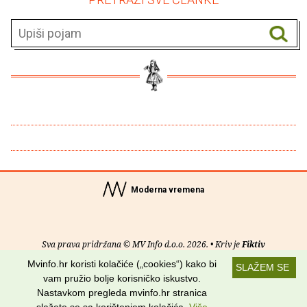
Moderna vremena
Sva prava pridržana © MV Info d.o.o. 2026. • Kriv je
Fiktiv
Mvinfo.hr koristi kolačiće („cookies“) kako bi
SLAŽEM SE
O nama
•
Pomoć
•
Uvjeti korištenja
•
RSS kanali
vam pružio bolje korisničko iskustvo.
Nastavkom pregleda mvinfo.hr stranica
Potraži nas na: