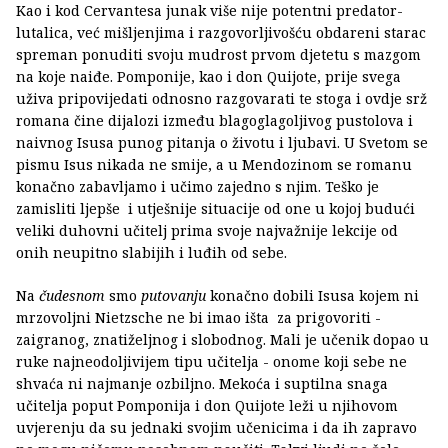
Kao i kod Cervantesa junak više nije potentni predator-
lutalica, već mišljenjima i razgovorljivošću obdareni starac
spreman ponuditi svoju mudrost prvom djetetu s mazgom
na koje naiđe. Pomponije, kao i don Quijote, prije svega
uživa pripovijedati odnosno razgovarati te stoga i ovdje srž
romana čine dijalozi između blagoglagoljivog pustolova i
naivnog Isusa punog pitanja o životu i ljubavi. U Svetom se
pismu Isus nikada ne smije, a u Mendozinom se romanu
konačno zabavljamo i učimo zajedno s njim. Teško je
zamisliti ljepše i utješnije situacije od one u kojoj budući
veliki duhovni učitelj prima svoje najvažnije lekcije od
onih neupitno slabijih i luđih od sebe.
Na
čudesnom
smo
putovanju
konačno dobili Isusa kojem ni
mrzovoljni Nietzsche ne bi imao išta za prigovoriti -
zaigranog, znatiželjnog i slobodnog. Mali je učenik dopao u
ruke najneodoljivijem tipu učitelja - onome koji sebe ne
shvaća ni najmanje ozbiljno. Mekoća i suptilna snaga
učitelja poput Pomponija i don Quijote leži u njihovom
uvjerenju da su jednaki svojim učenicima i da ih zapravo