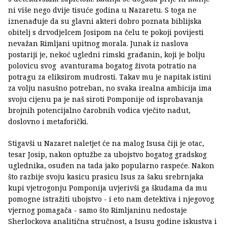
ni više nego dvije tisuće godina u Nazaretu. S toga ne
iznenađuje da su glavni akteri dobro poznata biblijska
obitelj s drvodjelcem Josipom na čelu te pokoji povijesti
nevažan Rimljani upitnog morala. Junak iz naslova
postariji je, nekoć ugledni rimski građanin, koji je bolju
polovicu svog avanturama bogatog života potratio na
potragu za eliksirom mudrosti. Takav mu je napitak istini
za volju nasušno potreban, no svaka irealna ambicija ima
svoju cijenu pa je naš siroti Pomponije od isprobavanja
brojnih potencijalno čarobnih vodica vječito nadut,
doslovno i metaforički.
Stigavši u Nazaret naletjet će na malog Isusa čiji je otac,
tesar Josip, nakon optužbe za ubojstvo bogatog gradskog
uglednika, osuđen na tada jako popularno raspeće. Nakon
što razbije svoju kasicu prasicu Isus za šaku srebrnjaka
kupi vjetrogonju Pomponija uvjerivši ga škudama da mu
pomogne istražiti ubojstvo - i eto nam detektiva i njegovog
vjernog pomagača - samo što Rimljaninu nedostaje
Sherlockova analitična stručnost, a Isusu godine iskustva i