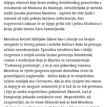
slijepa odanost koja krasi svakog detektivskog pomoćnika s
renomeom od Watsona do Hastings. istražiteljska je metoda
naših junaka posvema klasična - ispitati što više ljudi i
izmusti od njih pokoju korisnu informaciju. Kao
sugovornici iskazat će se lijepi grčki rob i jedna bludnica s
kraja grada imena Zara Samarijanka.
Mendoza koristi biblijske likove kao i aluzije na brojne
anegdote iz Svetog pisma i antičke kulture kako bi potragu
učinio urnebesnijom. Epizodna struktura kao i obilje
razgovora s uvijek novim licima povezuju detektivski
roman s tradicijom koja je ključna za razumijevanje
"Čudesnog putovanja"
,
a to je ona pikarskog romana.
Mendoza se vješto poigrava njenim datostima često ih
postavljajući naglavačke - slično kako je to svojedobno
učinio zemljak mu Cervantes. Ako je don Quijote bio starac
za kojeg je ne moguće ustanoviti je li lud ili se tek pretvara,
i čiju je osobu nepotrebno pokušavati fiksirati, naš je
Pomponije jednako nedokučiv svat. Nepredvidiv, ali
razgovorljiv, on će svom štitonoši koji se kod Mendoza