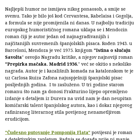
Najljepši humor ne ismijava nikog ponaosob, a smije se
svemu. Tako je bilo još kod Cervantesa, Rabelaisa i Gogolja,
a formula se nije promijenila ni danas. U najbolju tradiciju
europskog humorističnog romana uklapa se i Mendozin
roman čiji je autor jedan od najnagrađivanijih i
najčitanijih suvremenih španjolskih pisaca. Rođen 1943. u
Barceloni, Mendoza je već 1975. knjigom
"Istina o slučaju
Savolta
" osvojio Nagradu kritike, a njegov najnoviji roman
"Prepirka mačaka. Madrid 1936.
" već se okitio s nekoliko
nagrada. Autor je i kazališnih komada na katalonskom te je
uz Carlosa Ruiza Zafona najuspješniji španjolski pisac
posljednjih godina. I to zasluženo. U tri godine starom
romanu što nam ga donosi Frakturino lijepo opremljeno
izdanje s detaljem iz Durera na uvid nam je dan neupitan
komičarski talent španjolskog autora, kao i dokaz njegovog
rafiniranog literarnog stila povijenog nenametljivom
erudicijom.
"Čudesno putovanje Pomponija Flata"
povijesni je roman
s detektivskim zapletom. Radnja se događa prije ni manje