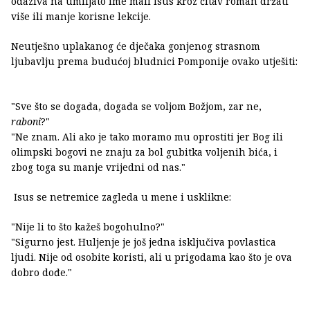
odaziva na umiljato ime mali Isus kroz čitav roman držati
više ili manje korisne lekcije.
Neutješno uplakanog će dječaka gonjenog strasnom
ljubavlju prema budućoj bludnici Pomponije ovako utješiti:
"Sve što se događa, događa se voljom Božjom, zar ne,
raboni
?"
"Ne znam. Ali ako je tako moramo mu oprostiti jer Bog ili
olimpski bogovi ne znaju za bol gubitka voljenih bića, i
zbog toga su manje vrijedni od nas."
Isus se netremice zagleda u mene i usklikne:
"Nije li to što kažeš bogohulno?"
"Sigurno jest. Huljenje je još jedna isključiva povlastica
ljudi. Nije od osobite koristi, ali u prigodama kao što je ova
dobro dođe."