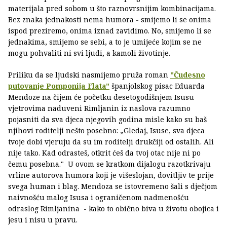
materijala pred sobom u što raznovrsnijim kombinacijama.
Bez znaka jednakosti nema humora - smijemo li se onima
ispod preziremo, onima iznad zavidimo. No, smijemo li se
jednakima, smijemo se sebi, a to je umijeće kojim se ne
mogu pohvaliti ni svi ljudi, a kamoli životinje.
Priliku da se ljudski nasmijemo pruža roman
"Čudesno
putovanje Pomponija Flata"
španjolskog pisac Eduarda
Mendoze na čijem će početku desetogodišnjem Isusu
vjetrovima naduveni Rimljanin iz naslova razumno
pojasniti da sva djeca njegovih godina misle kako su baš
njihovi roditelji nešto posebno: „Gledaj, Isuse, sva djeca
tvoje dobi vjeruju da su im roditelji drukčiji od ostalih. Ali
nije tako. Kad odrasteš, otkrit ćeš da tvoj otac nije ni po
čemu posebna." U ovom se kratkom dijalogu razotkrivaju
vrline autorova humora koji je višeslojan, dovitljiv te prije
svega human i blag. Mendoza se istovremeno šali s dječjom
naivnošću malog Isusa i ograničenom nadmenošću
odraslog Rimljanina - kako to obično biva u životu obojica i
jesu i nisu u pravu.