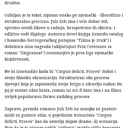
društva.
Ozbiljan je to tekst, ispisan onako po njemački - filozofično i
strukturalno precizno. Juli Zeh ima i vrlo dobar stil,
spretno uvodi likove u radnju, brzopotezno ih skicira, i
odlično vodi dijaloge. Autorica devet knjiga (između ostalog
i bosansko-hercegovačkog putopisa "Tišina je zvuk") i
dobitnica niza nagrada (uključujući Prix Cevennes za
roman "Zaigranost") nesumnjivo je prva liga njemačke
književnosti.
Ne bi iznenadilo kada bi "Corpus delicti. Proces" dobio i
svoju filmsku ekranizaciju. Strukturiran oko procesa
djevojci koja je zapostavila svoju brigu o zdravlju nakon što
joj je sustav ubio brata, roman uz sci-fi žanr ima i na filmu
uvijek popularanu formu sudskog procesa.
Zapravo, premda romanu Juli Zeh ne manjka ni gustoće
misli ni gustoće stila, u pojedinim trenucima "Corpus
delicti. Proces" kao da ostavlja dojam drame, ili scenarija.
Biće da je to pitanje nekih "viškova": možda viška koncepta,