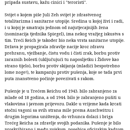
pripada sustavu, kažu cinici i "teroristi".
Svijet o kojem piše Juli Zeh svijet je zdrastvenog
totalitarizma i sanitarne utopije. Sredina u kojoj živi i radi,
i u kojoj je smatraju jednom od najutjecajnijih žena
(nominacija tjednika Spiegel), ima nekog vražjeg iskustva s
tim. Treći Reich je također bio neka vrsta sanitarne utopije.
Država je propagirala zdravlje nacije kroz zdravu
prehranu, vježbanje, čistu vodu i čisti zrak, borbu protiv
zaraznih bolesti (uključujući tu naposljetku i Židove kao
strano tijelo), borbu protiv skijanja (mladići bespotrebno
lome noge!), te kampanju protiv pušenja, koje se tada prvi
puta znanstveno počinje povezivati s rakom.
Pušenje je u Trećem Reichu od 1943. bilo zabranjeno za
mlađe od 18 godina, a od 1944. bilo je zabranjeno pušiti u
vlakovima i javnom prijevozu. Dakle u vrijeme kada krcati
stočni vagoni sa svih strana mile prema Auschwitzu i
drugim logorima uništenja, do vrhunca dolazi i briga
Trećeg Reicha za zdravlje svojih podanika. Pušenje je bilo
proskribirano i među vojskom, posebice oficirskim kadrom