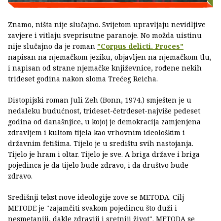
Znamo, ništa nije slučajno. Svijetom upravljaju nevidljive
zavjere i vitlaju sveprisutne paranoje. No možda uistinu
nije slučajno da je roman
"Corpus delicti. Proces"
napisan na njemačkom jeziku, objavljen na njemačkom tlu,
i napisan od strane njemačke književnice, rođene nekih
trideset godina nakon sloma Trećeg Reicha.
Distopijski roman Juli Zeh (Bonn, 1974.) smješten je u
nedaleku budućnost, trideset-četrdeset-najviše pedeset
godina od današnjice, u kojoj je demokracija zamjenjena
zdravljem i kultom tijela kao vrhovnim ideološkim i
državnim fetišima. Tijelo je u središtu svih nastojanja.
Tijelo je hram i oltar. Tijelo je sve. A briga države i briga
pojedinca je da tijelo bude zdravo, i da društvo bude
zdravo.
Središnji tekst nove ideologije zove se METODA. Cilj
METODE je "zajamčiti svakom pojedincu što duži i
nesmetaniji, dakle zdraviji i sretniji život". METODA se