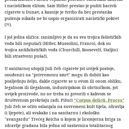
i nacističkom elitom. Sam Hitler prestao je pušiti bacivši
cigarete u Dunav, a kasnije je tvrdio da bez prestanka
pušenja nikada ne bi uspio organizirati nacistički pokret
(?!).
I još jedna sličica: zanimljivo je da su sva trojica fašističkih
vođa bili nepušači (Hitler, Mussolini, Franco), dok su
trojica antifašističkih vođa (Churchill, Roosevelt, Staljin)
bili strastveni pušači.
U sanitarnoj utopiji Juli Zeh cigarete još uvijek postoje,
osuđenici na "privremenu smrt" mogu ih dobiti kao
posljednju želju, dakle cigarete se u ovom ili onom obliku,
legalnom ili ilegalnom, industrijskom ili obrtničkom, još
uvijek proizvode, no ne treba ni govoriti o kakvom se
društvenom prekršaju radi. Pišući
"Corpus delicti. Proces"
Juli Zeh se očito oslanjala na suvremeni kult tijela, zdravlja
(i ljepote), ali svakako i na sanitarnu i ekološku
"avangardu" Trećeg Reicha u kojem je licemjerna briga za
zdravlje građana bila jedna od sastavnica totalitarnog