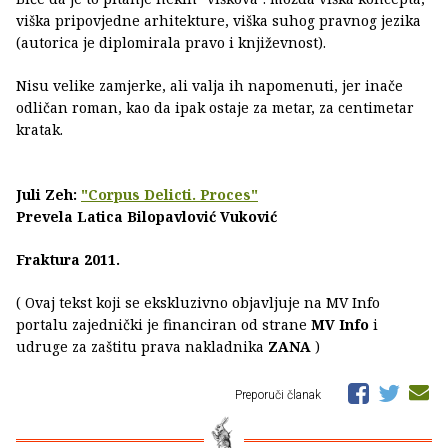
viška pripovjedne arhitekture, viška suhog pravnog jezika
(autorica je diplomirala pravo i književnost).
Nisu velike zamjerke, ali valja ih napomenuti, jer inače
odličan roman, kao da ipak ostaje za metar, za centimetar
kratak.
Juli Zeh:
"Corpus Delicti. Proces"
Prevela Latica Bilopavlović Vuković
Fraktura 2011.
( Ovaj tekst koji se ekskluzivno objavljuje na MV Info
portalu zajednički je financiran od strane
MV Info
i
udruge za zaštitu prava nakladnika
ZANA
)
Preporuči članak