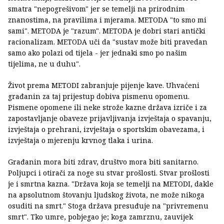
smatra "nepogrešivom" jer se temelji na prirodnim
znanostima, na pravilima i mjerama. METODA "to smo mi
sami". METODA je "razum". METODA je dobri stari antički
racionalizam. METODA uči da "sustav može biti pravedan
samo ako polazi od tijela - jer jednaki smo po našim
tijelima, ne u duhu".
Život prema METODI zabranjuje pijenje kave. Uhvaćeni
građanin za taj prijestup dobiva pismenu opomenu.
Pismene opomene ili neke strože kazne država izriče i za
zapostavljanje obaveze prijavljivanja izvještaja o spavanju,
izvještaja o prehrani, izvještaja o sportskim obavezama, i
izvještaja o mjerenju krvnog tlaka i urina.
Građanin mora biti zdrav, društvo mora biti sanitarno.
Poljupci i otirači za noge su stvar prošlosti. Stvar prošlosti
je i smrtna kazna. "Država koja se temelji na METODI, dakle
na apsolutnom štovanju ljudskog života, ne može nikoga
osuditi na smrt." Stoga država presuđuje na "privremenu
smrt". Tko umre, pobjegao je; koga zamrznu, zauvijek