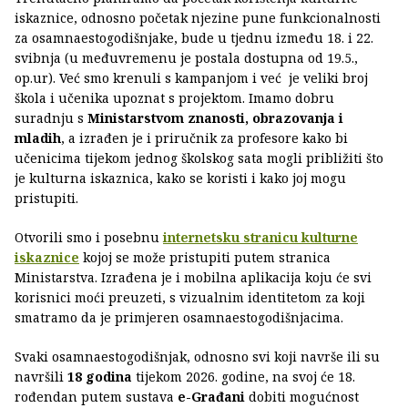
iskaznice, odnosno početak njezine pune funkcionalnosti
za osamnaestogodišnjake, bude u tjednu između 18. i 22.
svibnja (u međuvremenu je postala dostupna od 19.5.,
op.ur). Već smo krenuli s kampanjom i već je veliki broj
škola i učenika upoznat s projektom. Imamo dobru
suradnju s
Ministarstvom znanosti, obrazovanja i
mladih
, a izrađen je i priručnik za profesore kako bi
učenicima tijekom jednog školskog sata mogli približiti što
je kulturna iskaznica, kako se koristi i kako joj mogu
pristupiti.
Otvorili smo i posebnu
internetsku stranicu kulturne
iskaznice
kojoj se može pristupiti putem stranica
Ministarstva. Izrađena je i mobilna aplikacija koju će svi
korisnici moći preuzeti, s vizualnim identitetom za koji
smatramo da je primjeren osamnaestogodišnjacima.
Svaki osamnaestogodišnjak, odnosno svi koji navrše ili su
navršili
18 godina
tijekom 2026. godine, na svoj će 18.
rođendan putem sustava
e-Građani
dobiti mogućnost