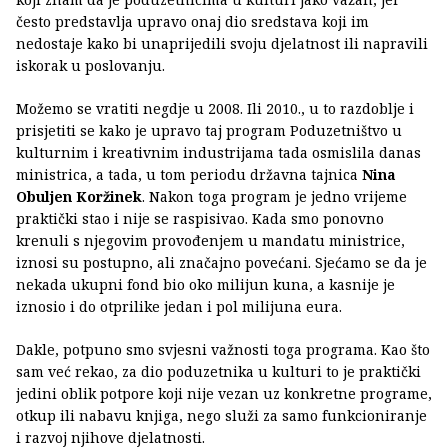
često predstavlja upravo onaj dio sredstava koji im
nedostaje kako bi unaprijedili svoju djelatnost ili napravili
iskorak u poslovanju.
Možemo se vratiti negdje u 2008. Ili 2010., u to razdoblje i
prisjetiti se kako je upravo taj program Poduzetništvo u
kulturnim i kreativnim industrijama tada osmislila danas
ministrica, a tada, u tom periodu državna tajnica
Nina
Obuljen Koržinek
. Nakon toga program je jedno vrijeme
praktički stao i nije se raspisivao. Kada smo ponovno
krenuli s njegovim provođenjem u mandatu ministrice,
iznosi su postupno, ali značajno povećani. Sjećamo se da je
nekada ukupni fond bio oko milijun kuna, a kasnije je
iznosio i do otprilike jedan i pol milijuna eura.
Dakle, potpuno smo svjesni važnosti toga programa. Kao što
sam već rekao, za dio poduzetnika u kulturi to je praktički
jedini oblik potpore koji nije vezan uz konkretne programe,
otkup ili nabavu knjiga, nego služi za samo funkcioniranje
i razvoj njihove djelatnosti.