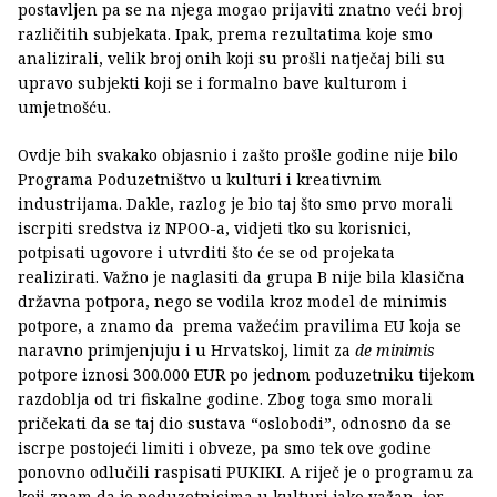
postavljen pa se na njega mogao prijaviti znatno veći broj
različitih subjekata. Ipak, prema rezultatima koje smo
analizirali, velik broj onih koji su prošli natječaj bili su
upravo subjekti koji se i formalno bave kulturom i
umjetnošću.
Ovdje bih svakako objasnio i zašto prošle godine nije bilo
Programa Poduzetništvo u kulturi i kreativnim
industrijama. Dakle, razlog je bio taj što smo prvo morali
iscrpiti sredstva iz NPOO-a, vidjeti tko su korisnici,
potpisati ugovore i utvrditi što će se od projekata
realizirati. Važno je naglasiti da grupa B nije bila klasična
državna potpora, nego se vodila kroz model de minimis
potpore, a znamo da prema važećim pravilima EU koja se
naravno primjenjuju i u Hrvatskoj, limit za
de minimis
potpore iznosi 300.000 EUR po jednom poduzetniku tijekom
razdoblja od tri fiskalne godine. Zbog toga smo morali
pričekati da se taj dio sustava “oslobodi”, odnosno da se
iscrpe postojeći limiti i obveze, pa smo tek ove godine
ponovno odlučili raspisati PUKIKI. A riječ je o programu za
koji znam da je poduzetnicima u kulturi jako važan, jer