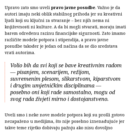
Upravo zato smo uveli
pravo javne posudbe
. Važno je da
autori imaju neki oblik stabilnog prihoda jer su kreativni
ljudi koji su ključni za stvaranje – bez njih nema ni
književnosti ni kulture. A da bi mogli stvarati, moraju imati
barem određenu razinu financijske sigurnosti. Zato imamo
različite modele potpora i stipendija, a pravo javne
posudbe također je jedan od načina da se dio sredstava
vrati autorima.
Volio bih da svi koji se bave kreativnim radom
— pisanjem, scenarijem, režijom,
suvremenim plesom, slikarstvom, kiparstvom
i drugim umjetničkim disciplinama —
posebno oni koji rade samostalno, mogu od
svog rada živjeti mirno i dostojanstveno.
Uveli smo i neke nove modele potpora koji su prošli gotovo
nezapaženo u medijima, što nije posebno iznenađujuće jer
takve teme rijetko dobivaju pažnju ako nisu dovoljno