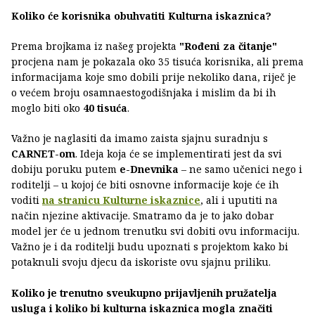
Koliko će korisnika obuhvatiti Kulturna iskaznica?
Prema brojkama iz našeg projekta
"Rođeni za čitanje"
procjena nam je pokazala oko 35 tisuća korisnika, ali prema
informacijama koje smo dobili prije nekoliko dana, riječ je
o većem broju osamnaestogodišnjaka i mislim da bi ih
moglo biti oko
40 tisuća
.
Važno je naglasiti da imamo zaista sjajnu suradnju s
CARNET-om
. Ideja koja će se implementirati jest da svi
dobiju poruku putem
e-Dnevnika
– ne samo učenici nego i
roditelji – u kojoj će biti osnovne informacije koje će ih
voditi
na stranicu Kulturne iskaznice
, ali i uputiti na
način njezine aktivacije. Smatramo da je to jako dobar
model jer će u jednom trenutku svi dobiti ovu informaciju.
Važno je i da roditelji budu upoznati s projektom kako bi
potaknuli svoju djecu da iskoriste ovu sjajnu priliku.
Koliko je trenutno sveukupno prijavljenih pružatelja
usluga i koliko bi kulturna iskaznica mogla značiti