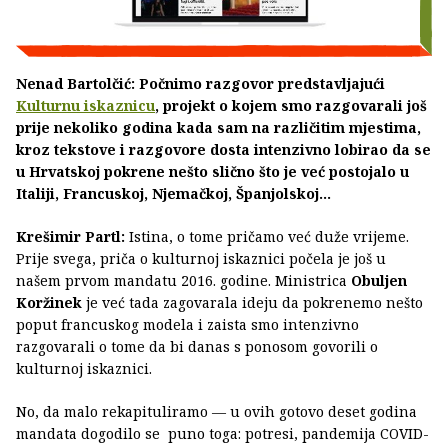
Nenad Bartolčić: Počnimo razgovor predstavljajući
Kulturnu iskaznicu
, projekt o kojem smo razgovarali još
prije nekoliko godina kada sam na različitim mjestima,
kroz tekstove i razgovore dosta intenzivno lobirao da se
u Hrvatskoj pokrene nešto slično što je već postojalo u
Italiji, Francuskoj, Njemačkoj, Španjolskoj...
Krešimir Partl:
Istina, o tome pričamo već duže vrijeme.
Prije svega, priča o kulturnoj iskaznici počela je još u
našem prvom mandatu 2016. godine. Ministrica
Obuljen
Koržinek
je već tada zagovarala ideju da pokrenemo nešto
poput francuskog modela i zaista smo intenzivno
razgovarali o tome da bi danas s ponosom govorili o
kulturnoj iskaznici.
No, da malo rekapituliramo — u ovih gotovo deset godina
mandata dogodilo se puno toga: potresi, pandemija COVID-