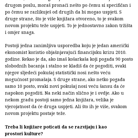
drugom poslu, moraš pronaći nešto po čemu si specifičan i
po čemu se razlikuješ od drugih da bi mogao uspjeti. S
druge strane, što je više knjižara otvoreno, to je svakom
novom projektu teže uspjeti. To je jednostavno zakon tržišta
i omjer snaga.
Postoji jedna zanimljiva usporedba koju je jedan američki
ekonomist koristio objašnjavajući financijsku krizu 2010.
godine. Rekao je da, ako imaš košarkaša koji pogađa 90 posto
slobodnih bacanja i stalno se kladiš da će pogoditi, svaki
njegov sljedeći pokušaj statistički nosi nešto veću
mogućnost promašaja. S druge strane, ako netko pogađa
samo 10 posto, svaki novi pokušaj nosi veću šansu da će
napokon pogoditi. Na neki način slično je i ovdje. Ako u
nekom gradu postoji samo jedna knjižara, velika je
vjerojatnost da će druga uspjeti. Ali što ih je više, svakom
novom projektu postaje teže.
Treba li knjižare poticati da se razvijaju i kao
prostori
kulture
?