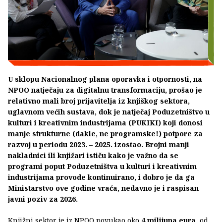
U sklopu Nacionalnog plana oporavka i otpornosti, na
NPOO natječaju za digitalnu transformaciju, prošao je
relativno mali broj prijavitelja iz knjiškog sektora,
uglavnom većih sustava, dok je natječaj Poduzetništvo u
kulturi i kreativnim industrijama (PUKIKI) koji donosi
manje strukturne (dakle, ne programske!) potpore za
razvoj u periodu 2023. – 2025. izostao. Brojni manji
nakladnici ili knjižari ističu kako je važno da se
programi poput Poduzetništva u kulturi i kreativnim
industrijama provode kontinuirano, i dobro je da ga
Ministarstvo ove godine vraća, nedavno je i raspisan
javni poziv za 2026.
Knjižni sektor je iz NPOO povukao oko
4 milijuna eura
, od