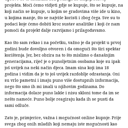
projekta. Moći ćemo vidjeti gdje se kupuje, što se kupuje, na
koji način se kupuje, u kojim se gradovima više ide u kino,
u kojima manje, što se najviše koristi i zbog čega. Sve su to
podaci koje ćemo dobiti kroz sustav analitike i koji će nam
pomoći da projekt dalje razvijamo i prilagođavamo.
Kao što sam rekao i na početku, važno je da projekt u prvoj
godini bude dovoljno otvoren i da omogući što širi spektar
korištenja. Jer, bez obzira na to što mislimo o današnjim
generacijama, riječ je o punoljetnim osobama koje su ipak
još uvijek na neki način djeca. Imam sina koji ima 18
godina i vidim da je to još uvijek razdoblje odrastanja. Oni
su vrlo pametni i imaju puno više dostupnih informacija,
nego što smo ih mi imali u njihovim godinama. Do
informacija dolaze puno lakše i nisu skloni tome da im se
nešto nameće. Puno bolje reagiraju kada ih se pusti da
sami odluče.
Zato je, primjerice, važna i mogućnost online kupnje. Prije
svega zbog onih mladih koji nemaju iste mogućnosti kao