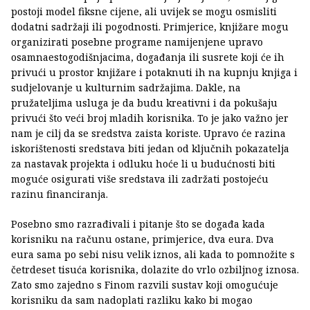
postoji model fiksne cijene, ali uvijek se mogu osmisliti
dodatni sadržaji ili pogodnosti. Primjerice, knjižare mogu
organizirati posebne programe namijenjene upravo
osamnaestogodišnjacima, događanja ili susrete koji će ih
privući u prostor knjižare i potaknuti ih na kupnju knjiga i
sudjelovanje u kulturnim sadržajima. Dakle, na
pružateljima usluga je da budu kreativni i da pokušaju
privući što veći broj mladih korisnika. To je jako važno jer
nam je cilj da se sredstva zaista koriste. Upravo će razina
iskorištenosti sredstava biti jedan od ključnih pokazatelja
za nastavak projekta i odluku hoće li u budućnosti biti
moguće osigurati više sredstava ili zadržati postojeću
razinu financiranja.
Posebno smo razrađivali i pitanje što se događa kada
korisniku na računu ostane, primjerice, dva eura. Dva
eura sama po sebi nisu velik iznos, ali kada to pomnožite s
četrdeset tisuća korisnika, dolazite do vrlo ozbiljnog iznosa.
Zato smo zajedno s Finom razvili sustav koji omogućuje
korisniku da sam nadoplati razliku kako bi mogao