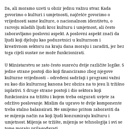
Da, ali moramo uzeti u obzir jednu važnu stvar. Kada
govorimo o kulturi i umjetnosti, najčešće govorimo o
vrijednosti same kulture, o nacionalnom identitetu, o
razvoju mladih ljudi kroz kulturu i umjetnost, ali često
zaboravljamo poslovni aspekt. A poslovni aspekt znači da
ljudi koji djeluju kao poduzetnici u kulturnom i
kreativnom sektoru na kraju dana moraju i zaraditi, jer bez
toga cijeli sustav ne može funkcionirati.
U Ministarstvu se zato često susreću dvije različite logike. S
jedne strane postoji dio koji financiramo zbog njegove
kulturne vrijednosti – određeni sadržaji i programi važni
su kao dio kulturnog kanona bez obzira na to jesu li tržišno
isplativi. S druge strane postoji i dio sektora koji
funkcionira na tržištu i kojem treba osigurati uvjete za
održivo poslovanje. Mislim da upravo te dvije komponente
treba stalno balansirati. Ne smijemo pritom zaboraviti da
se mijenja način na koji ljudi konzumiraju kulturu i
umjetnost. Mijenja se tržište, mijenja se tehnologija i svi se
tome moraju prilagođavati.