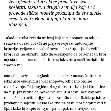
žele gledati, čitati i koje predstave žele
posjetiti. Iskustva drugih zemalja koje već
provode slične modele pokazuju da se najviše
sredstava troši na kupnju knjiga i kino-
ulaznica.
Također treba reći da se broj koji sam spomenuo odnosi
samo na dosad obrađene prijave koje su zadovoljile
kriterije. Prijave se svakodnevno obrađuju i još ih velik
broj čeka na obradu, tako da očekujemo da će konačan broj
mjesta na kojima će se kulturna iskaznica moći koristiti biti
znatno veći.
Isto tako, važno je naglasiti da smo kroz sustav kulturne
iskaznice omogućili i webshopove, odnosno online
naručivanje. To je logično zbog decentralizacije i činjenice
da nije pravedno da netko tko živi u sredini bez knjižare
ne može naručiti knjigu samo zato što nema fizički pristup
prodajnom mjestu. Netko tko živi na Visu mora otputovati u
Split kako bi kupio knjigu – pa to ipak nije uvijek tako