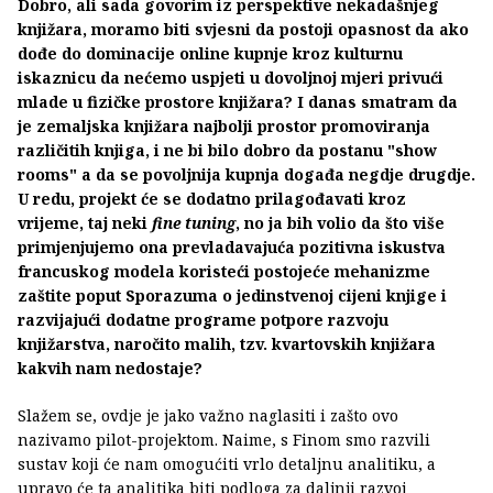
Dobro, ali sada govorim iz perspektive nekadašnjeg
knjižara, moramo biti svjesni da postoji opasnost da ako
dođe do dominacije online kupnje kroz kulturnu
iskaznicu da nećemo uspjeti u dovoljnoj mjeri privući
mlade u fizičke prostore knjižara? I danas smatram da
je zemaljska knjižara najbolji prostor promoviranja
različitih knjiga, i ne bi bilo dobro da postanu "show
rooms" a da se povoljnija kupnja događa negdje drugdje.
U redu, projekt će se dodatno prilagođavati kroz
vrijeme, taj neki
fine tuning
, no ja bih volio da što više
primjenjujemo ona prevladavajuća pozitivna iskustva
francuskog modela koristeći postojeće mehanizme
zaštite poput Sporazuma o jedinstvenoj cijeni knjige i
razvijajući dodatne programe potpore razvoju
knjižarstva, naročito malih, tzv. kvartovskih knjižara
kakvih nam nedostaje?
Slažem se, ovdje je jako važno naglasiti i zašto ovo
nazivamo pilot-projektom. Naime, s Finom smo razvili
sustav koji će nam omogućiti vrlo detaljnu analitiku, a
upravo će ta analitika biti podloga za daljnji razvoj