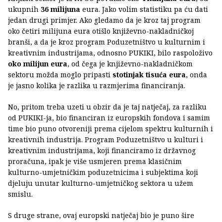
ukupnih
36 milijuna
eura. Jako volim statistiku pa ću dati
jedan drugi primjer. Ako gledamo da je kroz taj program
oko četiri milijuna eura otišlo književno-nakladničkoj
branši, a da je kroz program Poduzetništvo u kulturnim i
kreativnim industrijama, odnosno PUKIKI, bilo raspoloživo
oko milijun eura
, od čega je književno-nakladničkom
sektoru možda moglo pripasti
stotinjak tisuća eura
, onda
je jasno kolika je razlika u razmjerima financiranja.
No, pritom treba uzeti u obzir da je taj natječaj, za razliku
od PUKIKI-ja, bio financiran iz europskih fondova i samim
time bio puno otvoreniji prema cijelom spektru kulturnih i
kreativnih industrija. Program Poduzetništvo u kulturi i
kreativnim industrijama, koji financiramo iz državnog
proračuna, ipak je više usmjeren prema klasičnim
kulturno-umjetničkim poduzetnicima i subjektima koji
djeluju unutar kulturno-umjetničkog sektora u užem
smislu.
S druge strane, ovaj europski natječaj bio je puno šire