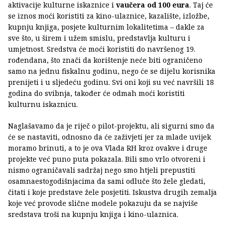
aktivacije kulturne iskaznice i
vaučera od 100 eura
. Taj će
se iznos moći koristiti za kino-ulaznice, kazalište, izložbe,
kupnju knjiga, posjete kulturnim lokalitetima – dakle za
sve što, u širem i užem smislu, predstavlja kulturu i
umjetnost. Sredstva će moći koristiti do navršenog 19.
rođendana, što znači da korištenje neće biti ograničeno
samo na jednu fiskalnu godinu, nego će se dijelu korisnika
prenijeti i u sljedeću godinu. Svi oni koji su već navršili 18
godina do svibnja, također će odmah moći koristiti
kulturnu iskaznicu.
Naglašavamo da je riječ o pilot-projektu, ali sigurni smo da
će se nastaviti, odnosno da će zaživjeti jer za mlade uvijek
moramo brinuti, a to je ova Vlada RH kroz ovakve i druge
projekte već puno puta pokazala. Bili smo vrlo otvoreni i
nismo ograničavali sadržaj nego smo htjeli prepustiti
osamnaestogodišnjacima da sami odluče što žele gledati,
čitati i koje predstave žele posjetiti. Iskustva drugih zemalja
koje već provode slične modele pokazuju da se najviše
sredstava troši na kupnju knjiga i kino-ulaznica.