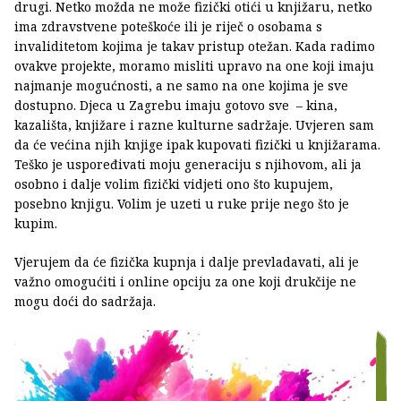
drugi. Netko možda ne može fizički otići u knjižaru, netko
ima zdravstvene poteškoće ili je riječ o osobama s
invaliditetom kojima je takav pristup otežan. Kada radimo
ovakve projekte, moramo misliti upravo na one koji imaju
najmanje mogućnosti, a ne samo na one kojima je sve
dostupno. Djeca u Zagrebu imaju gotovo sve – kina,
kazališta, knjižare i razne kulturne sadržaje. Uvjeren sam
da će većina njih knjige ipak kupovati fizički u knjižarama.
Teško je uspoređivati moju generaciju s njihovom, ali ja
osobno i dalje volim fizički vidjeti ono što kupujem,
posebno knjigu. Volim je uzeti u ruke prije nego što je
kupim.
Vjerujem da će fizička kupnja i dalje prevladavati, ali je
važno omogućiti i online opciju za one koji drukčije ne
mogu doći do sadržaja.