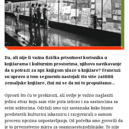
Da, ali nije li važna fizička prisutnost korisnika u
knjižarama i kulturnim prostorima, njihovo navikavanje
da u potrazi za npr. knjigom ulaze u knjižare? Francuzi
su upravo u tom segmentu nastojali što više zaštititi
zemaljske knjižare, čini mi se da mi to propuštamo...
Oprosti što ću te prekinuti, ali ovdje je važno naglasiti
jednu stvar koju sam više puta isticao i na sastancima sa
svim sektorima. Održali smo niz sastanaka kako bismo
predstavili kulturnu iskaznicu i razgovarali o samom
procesu njezina uspostavljanja. Od početka smo govorili da
je to prvenstveno mjera za osamnaestogodišnjake. To nije