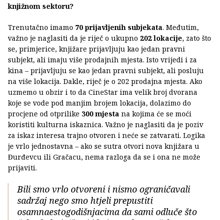
knjižnom sektoru?
Trenutačno imamo
70 prijavljenih subjekata
. Međutim,
važno je naglasiti da je riječ o ukupno
202 lokacije
, zato što
se, primjerice, knjižare prijavljuju kao jedan pravni
subjekt, ali imaju više prodajnih mjesta. Isto vrijedi i za
kina – prijavljuju se kao jedan pravni subjekt, ali posluju
na više lokacija. Dakle, riječ je o 202 prodajna mjesta. Ako
uzmemo u obzir i to da CineStar ima velik broj dvorana
koje se vode pod manjim brojem lokacija, dolazimo do
procjene od otprilike
300 mjesta
na kojima će se moći
koristiti kulturna iskaznica. Važno je naglasiti da je poziv
za iskaz interesa trajno otvoren i neće se zatvarati. Logika
je vrlo jednostavna – ako se sutra otvori nova knjižara u
Đurđevcu ili Gračacu, nema razloga da se i ona ne može
prijaviti.
Bili smo vrlo otvoreni i nismo ograničavali
sadržaj nego smo htjeli prepustiti
osamnaestogodišnjacima da sami odluče što