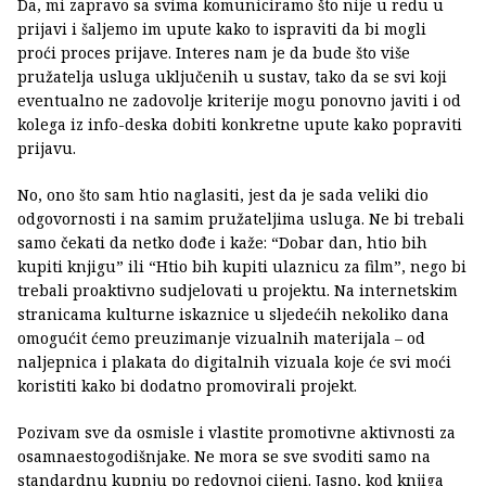
Da, mi zapravo sa svima komuniciramo što nije u redu u
prijavi i šaljemo im upute kako to ispraviti da bi mogli
proći proces prijave. Interes nam je da bude što više
pružatelja usluga uključenih u sustav, tako da se svi koji
eventualno ne zadovolje kriterije mogu ponovno javiti i od
kolega iz info-deska dobiti konkretne upute kako popraviti
prijavu.
No, ono što sam htio naglasiti, jest da je sada veliki dio
odgovornosti i na samim pružateljima usluga. Ne bi trebali
samo čekati da netko dođe i kaže: “Dobar dan, htio bih
kupiti knjigu” ili “Htio bih kupiti ulaznicu za film”, nego bi
trebali proaktivno sudjelovati u projektu. Na internetskim
stranicama kulturne iskaznice u sljedećih nekoliko dana
omogućit ćemo preuzimanje vizualnih materijala – od
naljepnica i plakata do digitalnih vizuala koje će svi moći
koristiti kako bi dodatno promovirali projekt.
Pozivam sve da osmisle i vlastite promotivne aktivnosti za
osamnaestogodišnjake. Ne mora se sve svoditi samo na
standardnu kupnju po redovnoj cijeni. Jasno, kod knjiga