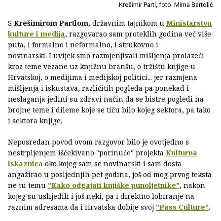
Krešimir Partl, foto: Mirna Bartolić
S
Krešimirom Partlom
, državnim tajnikom u
Ministarstvu
kulture i medija
, razgovarao sam proteklih godina već više
puta, i formalno i neformalno, i strukovno i
novinarski. I uvijek smo razmjenjivali mišljenja prolazeći
kroz teme vezane uz knjižnu branšu, o tržištu knjige u
Hrvatskoj, o medijima i medijskoj politici... jer razmjena
mišljenja i iskustava, različitih pogleda pa ponekad i
neslaganja jedini su zdravi način da se bistre pogledi na
brojne teme i dileme koje se tiču bilo kojeg sektora, pa tako
i sektora knjige.
Neposredan povod ovom razgovor bilo je ovotjedno s
nestrpljenjem iščekivano "porinuće" projekta
Kulturna
iskaznica
oko kojeg sam se novinarski i sam dosta
angažirao u posljednjih pet godina, još od mog prvog teksta
ne tu temu
"Kako odgajati knjiške punoljetnike"
, nakon
kojeg su uslijedili i još neki, pa i direktno lobiranje na
raznim adresama da i Hrvatska dobije svoj
"Pass Culture"
.