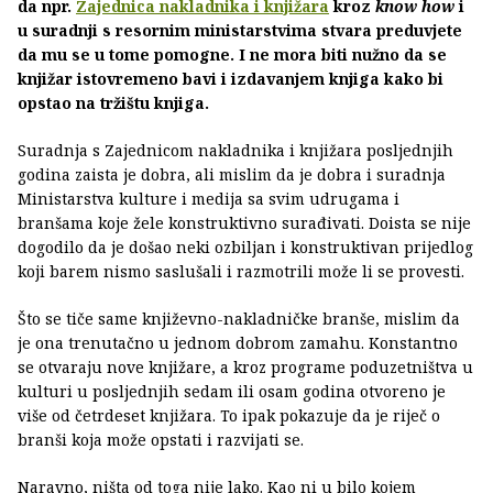
da npr.
Zajednica nakladnika i knjižara
kroz
know how
i
u suradnji s resornim ministarstvima stvara preduvjete
da mu se u tome pomogne. I ne mora biti nužno da se
knjižar istovremeno bavi i izdavanjem knjiga kako bi
opstao na tržištu knjiga.
Suradnja s Zajednicom nakladnika i knjižara posljednjih
godina zaista je dobra, ali mislim da je dobra i suradnja
Ministarstva kulture i medija sa svim udrugama i
branšama koje žele konstruktivno surađivati. Doista se nije
dogodilo da je došao neki ozbiljan i konstruktivan prijedlog
koji barem nismo saslušali i razmotrili može li se provesti.
Što se tiče same književno-nakladničke branše, mislim da
je ona trenutačno u jednom dobrom zamahu. Konstantno
se otvaraju nove knjižare, a kroz programe poduzetništva u
kulturi u posljednjih sedam ili osam godina otvoreno je
više od četrdeset knjižara. To ipak pokazuje da je riječ o
branši koja može opstati i razvijati se.
Naravno, ništa od toga nije lako. Kao ni u bilo kojem