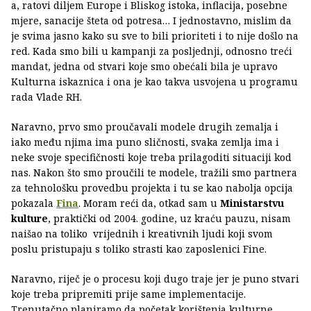
a, ratovi diljem Europe i Bliskog istoka, inflacija, posebne
mjere, sanacije šteta od potresa… I jednostavno, mislim da
je svima jasno kako su sve to bili prioriteti i to nije došlo na
red. Kada smo bili u kampanji za posljednji, odnosno treći
mandat, jedna od stvari koje smo obećali bila je upravo
Kulturna iskaznica i ona je kao takva usvojena u programu
rada Vlade RH.
Naravno, prvo smo proučavali modele drugih zemalja i
iako među njima ima puno sličnosti, svaka zemlja ima i
neke svoje specifičnosti koje treba prilagoditi situaciji kod
nas. Nakon što smo proučili te modele, tražili smo partnera
za tehnološku provedbu projekta i tu se kao nabolja opcija
pokazala
Fina
. Moram reći da, otkad sam u
Ministarstvu
kulture
, praktički od 2004. godine, uz kraću pauzu, nisam
naišao na toliko vrijednih i kreativnih ljudi koji svom
poslu pristupaju s toliko strasti kao zaposlenici Fine.
Naravno, riječ je o procesu koji dugo traje jer je puno stvari
koje treba pripremiti prije same implementacije.
Trenutačno planiramo da početak korištenja kulturne