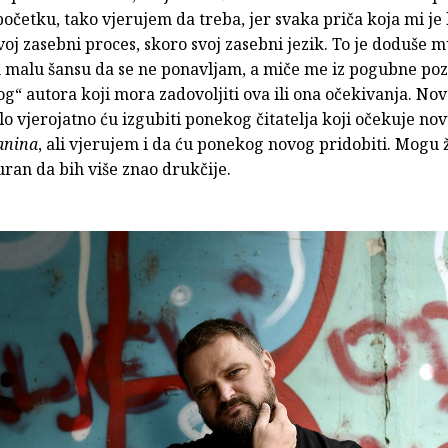
četku, tako vjerujem da treba, jer svaka priča koja mi je 
voj zasebni proces, skoro svoj zasebni jezik. To je doduše mu
 malu šansu da se ne ponavljam, a miče me iz pogubne poz
g“ autora koji mora zadovoljiti ova ili ona očekivanja. No
o vjerojatno ću izgubiti ponekog čitatelja koji očekuje no
anina
, ali vjerujem i da ću ponekog novog pridobiti. Mogu ž
uran da bih više znao drukčije.