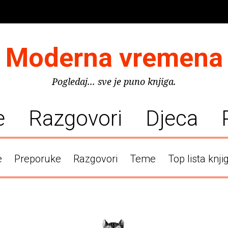
Moderna vremena
Pogledaj... sve je puno knjiga.
e
Razgovori
Djeca
e
Preporuke
Razgovori
Teme
Top lista knji