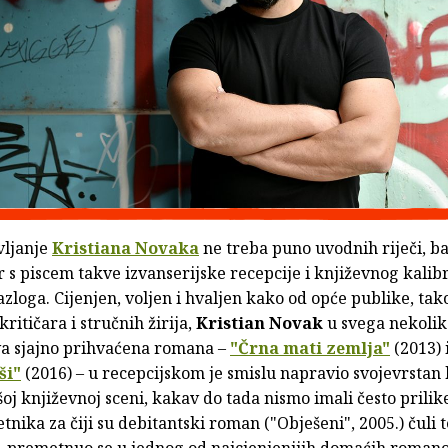
vljanje
Kristiana Novaka
ne treba puno uvodnih riječi, ba
 s piscem takve izvanserijske recepcije i književnog kalib
zloga. Cijenjen, voljen i hvaljen kako od opće publike, tako
kritičara i stručnih žirija,
Kristian Novak
u svega nekolik
va sjajno prihvaćena romana –
"Črna mati zemlja"
(2013) 
ši"
(2016) – u recepcijskom je smislu napravio svojevrstan
oj književnoj sceni, kakav do tada nismo imali često prilike
tnika za čiji su debitantski roman ("Obješeni", 2005.) čuli 