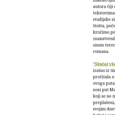
malobrojni
autora čiji
tekstovima 
studijske s
štošta, po
kročimo pu
znanstvenik
onom terenu
romana.
"Slučaj vl
izašao iz t
pročitala u
ovoga puta 
nosi put Me
koji se ne 
preplašeni,
svojim dne