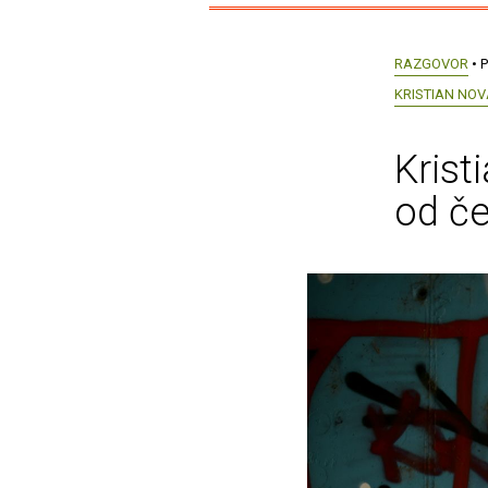
RAZGOVOR
• P
KRISTIAN NO
Krist
od če