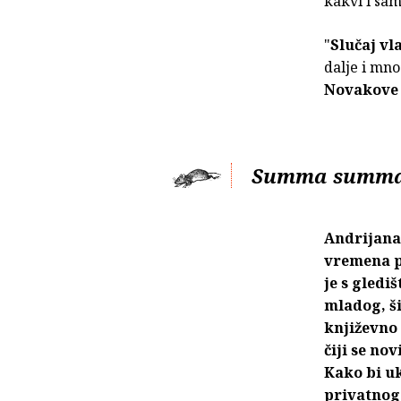
kakvi i sam
"
Slučaj vl
dalje i mn
Novakov
Summa summar
Andrijana
vremena pr
je s gledi
mladog, ši
književno 
čiji se no
Kako bi uk
privatnog