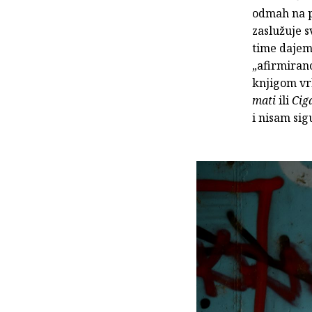
odmah na po
zaslužuje s
time dajem
„afirmirano
knjigom vrl
mati
ili
Cig
i nisam sig