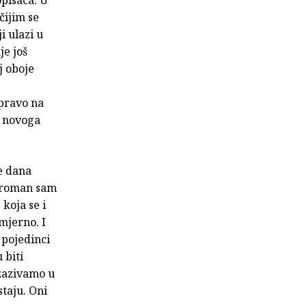
pisaca. U
čijim se
i ulazi u
je još
j oboje
upravo na
e novoga
je dana
a, roman sam
 koja se i
mjerno. I
 pojedinci
 biti
 zazivamo u
taju. Oni