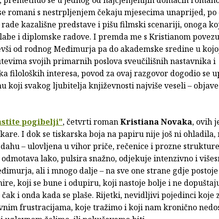
, premetnuo se u jednog od najcjenjenijih domaćih romano
 se romani s nestrpljenjem čekaju mjesecima unaprijed, po 
rade kazališne predstave i pišu filmski scenariji, onoga koj
ilabe i diplomske radove. I premda me s Kristianom povezu
čevši od rodnog Međimurja pa do akademske sredine u kojo
tevima svojih primarnih poslova sveučilišnih nastavnika i
a filoloških interesa, povod za ovaj razgovor dogodio se 
 koji svakog ljubitelja književnosti najviše veseli – objav
astite pogibelji"
, četvrti roman
Kristiana Novaka
, ovih 
iskare. I dok se tiskarska boja na papiru nije još ni ohladil
 dahu – ulovljena u vihor priče, rečenice i prozne strukture
odmotava lako, pulsira snažno, odjekuje intenzivno i višes
đimurja, ali i mnogo dalje – na sve one strane gdje postoje
mire, koji se bune i odupiru, koji nastoje bolje i ne dopuštaju
 čak i onda kada se plaše. Rijetki, nevidljivi pojedinci koje
vnim frustracijama, koje tražimo i koji nam kronično nedos