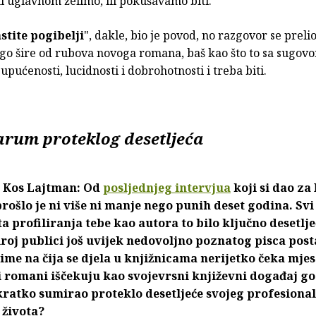
i uglavnom želimo, ili pokušavamo biti.
astite pogibelji
", dakle, bio je povod, no razgovor se preli
ogo šire od rubova novoga romana, baš kao što to sa sugov
e
upućenosti, lucidnosti i dobrohotnosti i treba biti.
um proteklog desetljeća
 Kos Lajtman: Od
posljednjeg intervjua
koji si dao z
ošlo je ni više ni manje nego punih deset godina. Sv
šta profiliranja tebe kao autora to bilo ključno desetlj
roj publici još uvijek nedovoljno poznatog pisca post
ime na čija se djela u knjižnicama nerijetko čeka mje
vi romani iščekuju kao svojevrsni književni događaj go
ratko sumirao proteklo desetljeće svojeg profesionaln
 života?