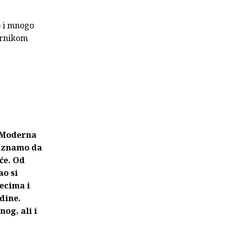
o i mnogo
ornikom
a Moderna
i znamo da
eće. Od
ao si
secima i
dine.
og, ali i