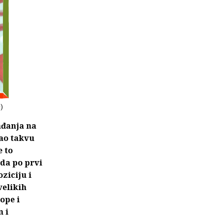
ć)
gađanja na
rao takvu
e to
da po prvi
ziciju i
velikih
ope i
 i