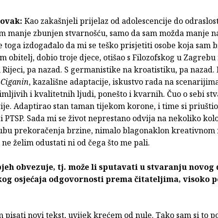
Novak:
Kao zakašnjeli prijelaz od adolescencije do odraslost
am manje zbunjen stvarnošću, samo da sam možda manje n
e toga izdogađalo da mi se teško prisjetiti osobe koja sam bi
 obitelj, dobio troje djece, otišao s Filozofskog u Zagrebu
u Rijeci, pa nazad. S germanistike na kroatistiku, pa nazad.
i
Ciganin
, kazališne adaptacije, iskustvo rada na scenariji
ljivih i kvalitetnih ljudi, ponešto i kvarnih. Čuo o sebi st
ije. Adaptirao stan taman tijekom korone, i time si priuštio 
 PTSP. Sada mi se život neprestano odvija na nekoliko kolo
rubu prekoračenja brzine, nimalo blagonaklon kreativnom 
 ne želim odustati ni od čega što me pali.
jeh obvezuje, tj. može li sputavati u stvaranju novog d
og osjećaja odgovornosti prema čitateljima, visoko p
pisati novi tekst, uvijek krećem od nule. Tako sam si to p