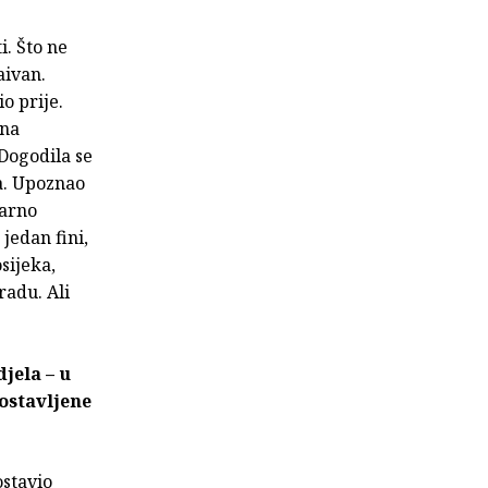
i. Što ne
aivan.
o prije.
 na
 Dogodila se
ma. Upoznao
varno
jedan fini,
sijeka,
radu. Ali
jela – u
ostavljene
ostavio