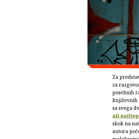
Za predsta
za razgovor
posebnih ra
književnih 
sa svega d
ali najljep
skok na naš
autora poče