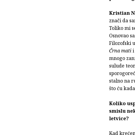
Kristian 
znači da s
Toliko mi s
Osnovao sam
Filozofski 
Črna mati
mnogo zanim
sulude teor
sporogoreći
stalno na 
što ću kada
Koliko usp
smislu nek
letvice?
Kad krećem 