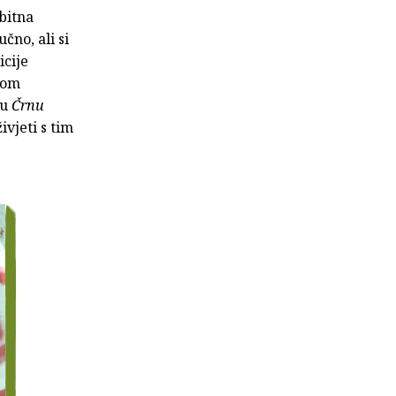
bitna
čno, ali si
icije
vom
vu
Črnu
ivjeti s tim