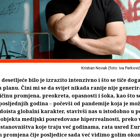
Kristian Novak (foto: Iva Perkovi
 desetljeće bilo je izrazito intenzivno i što se tiče do
planu. Čini mi se da svijet nikada ranije nije generi
ičinu promjena, preokreta, opasnosti i šoka, kao što s
posljednjih godina – počevši od pandemije koja je mož
doista globalni karakter, stavivši nas u istodobno u po
 objekta medijski posredovane hiperrealnosti, preko 
stanovništva koje traju već godinama, rata usred Eur
h promjena čije posljedice sada već vidimo golim okom