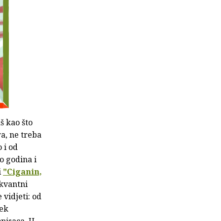
š kao što
ra, ne treba
 i od
o godina i
i
"Ciganin,
 kvantni
 vidjeti: od
tek