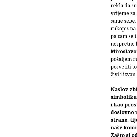
rekla da su
vrijeme za 
same sebe.
rukopis na
pa sam se i
nespretne k
Miroslav
pošaljem ru
posvetiti t
živi i izva
Naslov zbi
simboliku 
i kao pros
doslovno n
strane, ti
naše komun
Zašto si o