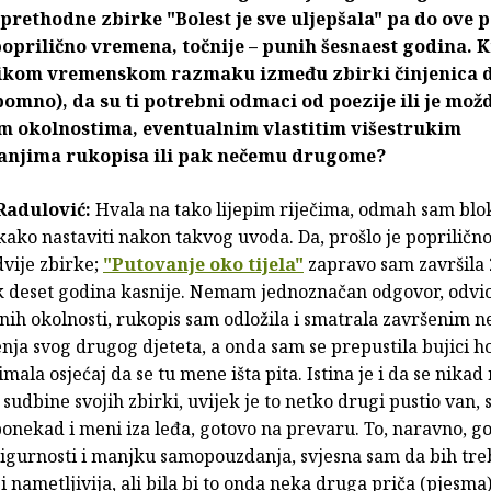
prethodne zbirke "Bolest je sve uljepšala" pa do ove 
poprilično vremena, točnije – punih šesnaest godina. Kr
likom vremenskom razmaku između zbirki činjenica d
 pomno), da su ti potrebni odmaci od poezije ili je možd
m okolnostima, eventualnim vlastitim višestrukim
vanjima rukopisa ili pak nečemu drugome?
Radulović:
Hvala na tako lijepim riječima, odmah sam blo
 kako nastaviti nakon takvog uvoda. Da, prošlo je poprilič
dvije zbirke;
"Putovanje oko tijela"
zapravo sam završila 
ek deset godina kasnije. Nemam jednoznačan odgovor, odvio
tnih okolnosti, rukopis sam odložila i smatrala završenim 
nja svog drugog djeteta, a onda sam se prepustila bujici 
imala osjećaj da se tu mene išta pita. Istina je i da se nika
 sudbine svojih zbirki, uvijek je to netko drugi pustio van, 
ponekad i meni iza leđa, gotovo na prevaru. To, naravno, go
igurnosti i manjku samopouzdanja, svjesna sam da bih treb
i nametljivija, ali bila bi to onda neka druga priča (pjesma