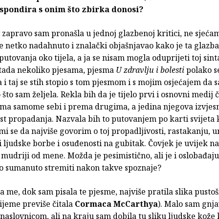
spondira s onim što zbirka donosi?
zapravo sam pronašla u jednoj glazbenoj kritici, ne sjećam
e netko nadahnuto i znalački objašnjavao kako je ta glazba
putovanja oko tijela, a ja se nisam mogla oduprijeti toj sint
tada nekoliko pjesama, pjesma
U zdravlju i bolesti
polako s
i taj se stih stopio s tom pjesmom i s mojim osjećajem da 
što sam željela. Rekla bih da je tijelo prvi i osnovni medij
ma samome sebi i prema drugima, a jedina njegova izvjesn
t propadanja. Nazvala bih to putovanjem po karti svijeta 
mi se da najviše govorim o toj propadljivosti, rastakanju, 
 ljudske borbe i osuđenosti na gubitak. Čovjek je uvijek n
mudriji od mene. Možda je pesimistično, ali je i oslobađaj
mo sumanuto stremiti nakon takve spoznaje?
a me, dok sam pisala te pjesme, najviše pratila slika pusto
ijeme previše čitala
Cormaca McCarthya
). Malo sam gnja
naslovnicom, ali na kraju sam dobila tu sliku ljudske kože 