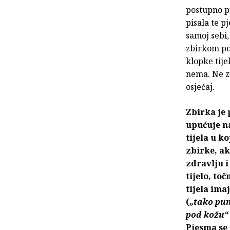
postupno pr
pisala te 
samoj sebi
zbirkom pok
klopke tije
nema. Ne z
osjećaj.
Zbirka je 
upućuje na
tijela u k
zbirke, ak
zdravlju i 
tijelo, to
tijela ima
(
„tako pun
pod kožu“
Pjesma se