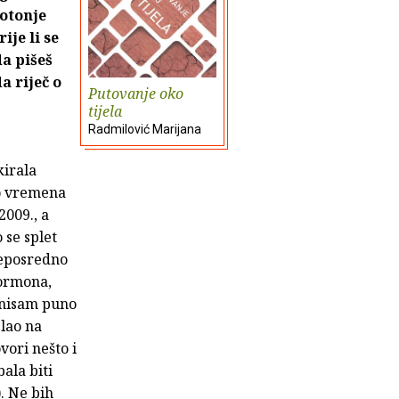
potonje
ije li se
a pišeš
a riječ o
Putovanje oko
tijela
Radmilović Marijana
kirala
no vremena
2009., a
 se splet
neposredno
hormona,
d nisam puno
slao na
vori nešto i
ala biti
). Ne bih