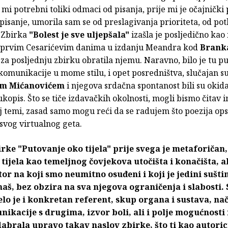
 mi potrebni toliki odmaci od pisanja, prije mi je očajnički
pisanje, umorila sam se od preslagivanja prioriteta, od po
 Zbirka
"Bolest je sve uljepšala"
izašla je posljedično ka
 prvim Cesarićevim danima u izdanju Meandra kod
Brank
 za posljednju zbirku obratila njemu. Naravno, bilo je tu p
omunikacije u mome stilu, i opet posredništva, slučajan su
om Mićanovićem
i njegova srdačna spontanost bili su okid
kopis. Što se tiče izdavačkih okolnosti, mogli bismo čitav i
oj temi, zasad samo mogu reći da se radujem što poezija opst
n svog virtualnog geta.
rke "Putovanje oko tijela" prije svega je metaforičan,
tijela kao temeljnog čovjekova utočišta i konačišta, al
tor na koji smo neumitno osuđeni i koji je jedini suštin
aš, bez obzira na sva njegova ograničenja i slabosti.
jelo je i konkretan referent, skup organa i sustava, nač
ikacije s drugima, izvor boli, ali i polje mogućnosti 
dabrala upravo takav naslov zbirke, što ti kao autorici