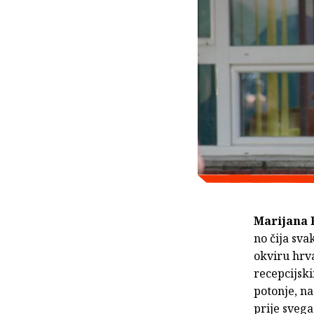
Marijana 
no čija sva
okviru hrva
recepcijski
potonje, na
prije svega