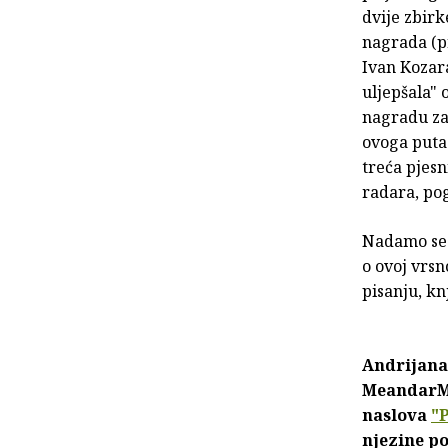
dvije zbirk
nagrada (p
Ivan Kozara
uljepšala" 
nagradu za 
ovoga puta 
treća pjesn
radara, pog
Nadamo se d
o ovoj vrsn
pisanju, kn
Andrijana
MeandarMed
naslova
"P
njezine p