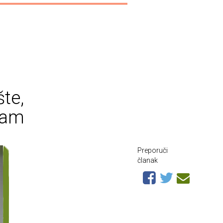
šte,
imam
Preporuči
članak