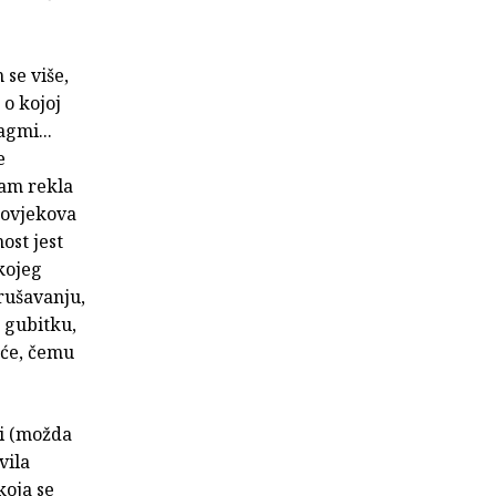
 se više,
 o kojoj
agmi...
e
sam rekla
 čovjekova
ost jest
kojeg
urušavanju,
a gubitku,
uće, čemu
ši (možda
vila
koja se