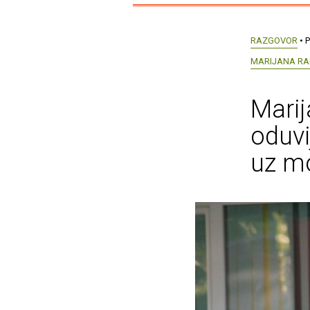
RAZGOVOR
• P
MARIJANA RA
Marij
oduvi
uz mo