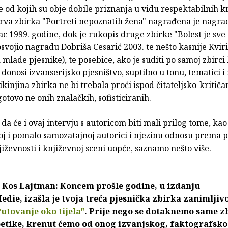
e od kojih su obje dobile priznanja u vidu respektabilnih k
rva zbirka "Portreti nepoznatih žena" nagrađena je nagrad
c 1999. godine, dok je rukopis druge zbirke "Bolest je sve
osvojio nagradu Dobriša Cesarić 2003. te nešto kasnije Kvir
mlade pjesnike), te posebice, ako je suditi po samoj zbirci 
donosi izvanserijsko pjesništvo, suptilno u tonu, tematici i 
ikinjina zbirka ne bi trebala proći ispod čitateljsko-kritiča
otovo ne onih znalačkih, sofisticiranih.
a će i ovaj intervju s autoricom biti mali prilog tome, kao 
oj i pomalo samozatajnoj autorici i njezinu odnosu prema po
jiževnosti i književnoj sceni uopće, saznamo nešto više.
 Kos Lajtman: Koncem prošle godine, u izdanju
ie, izašla je tvoja treća pjesnička zbirka zanimljiv
utovanje oko tijela"
. Prije nego se dotaknemo same zb
oetike, krenut ćemo od onog izvanjskog, faktografsko