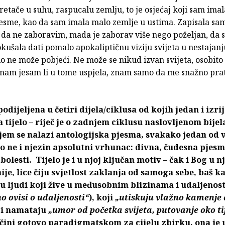
etače u suhu, raspucalu zemlju, to je osjećaj koji sam ima
pjesme, kao da sam imala malo zemlje u ustima. Zapisala sa
, da ne zaboravim, mada je zaborav više nego poželjan, da
ušala dati pomalo apokaliptičnu viziju svijeta u nestajanju
lo ne može pobjeći. Ne može se nikud izvan svijeta, osobito
nam jesam li u tome uspjela, znam samo da me snažno prat
podijeljena u četiri dijela/ciklusa od kojih jedan i izr
 tijelo – riječ je o zadnjem ciklusu naslovljenom bijel
ojem se nalazi antologijska pjesma, svakako jedan od
o ne i njezin apsolutni vrhunac: divna, čudesna pjesm
bolesti. Tijelo je i u njoj ključan motiv – čak i Bog u n
čnije, lice čiju svjetlost zaklanja od samoga sebe, baš k
ju ljudi koji žive u međusobnim blizinama i udaljenos
o ovisi o udaljenosti“
), koji
„utiskuju vlažno kamenje
i namataju
„umor od početka svijeta, putovanje oko ti
 čini gotovo paradigmatskom za cijelu zbirku, ona je