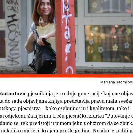
Marijana Radmilovi
Radmilović
pjesnikinja je srednje generacije koja ne objav
ka do sada objavljena knjiga predstavlja pravu malu sveča
tskoga pjesništva – kako osebujnošću i kvalitetom, tako i
m odjekom. Za njezinu treću pjesničku zbirku "Putovanje o
damo se, tek predstoji u punom jeku s obzirom da se zbirk
 nekoliko mjeseci, krajem prošle godine. No ako je suditi