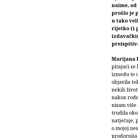
naime, od 
prošlo je 
u tako ve
rijetko (i
izdavački
preispiti
Marijana 
pitajući se
između te 
objavila t
nekih živo
nakon rođe
nisam više 
trudila oko
natječaje, 
o mojoj nes
prodornija 