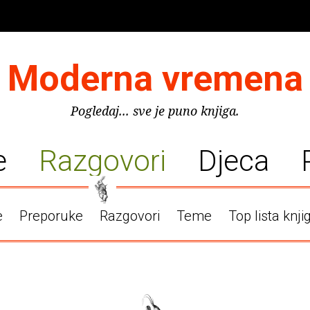
Moderna vremena
Pogledaj... sve je puno knjiga.
e
Razgovori
Djeca
e
Preporuke
Razgovori
Teme
Top lista knji