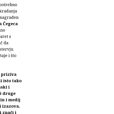
 potrebno
tkradanja
o nagrađen
a Čegeca
uno
sret s
ač da
ntervju
aje i što
 priziva
i isto tako
ski i
 S druge
in i medij
i izazova.
 znači i