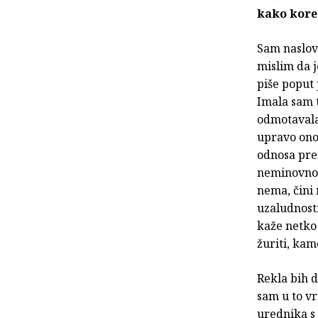
kako kore
Sam naslov 
mislim da j
piše poput 
Imala sam 
odmotavala 
upravo ono 
odnosa pre
neminovnos
nema, čini 
uzaludnosti
kaže netko 
žuriti, ka
Rekla bih d
sam u to vr
urednika s 