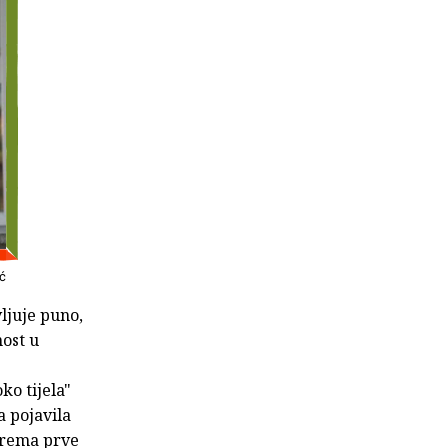
ć
ljuje puno,
nost u
ko tijela"
a pojavila
 prema prve