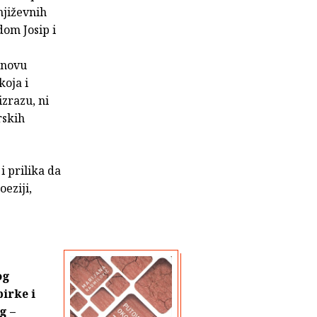
njiževnih
om Josip i
inovu
koja i
izrazu, ni
rskih
i prilika da
eziji,
og
irke i
g –