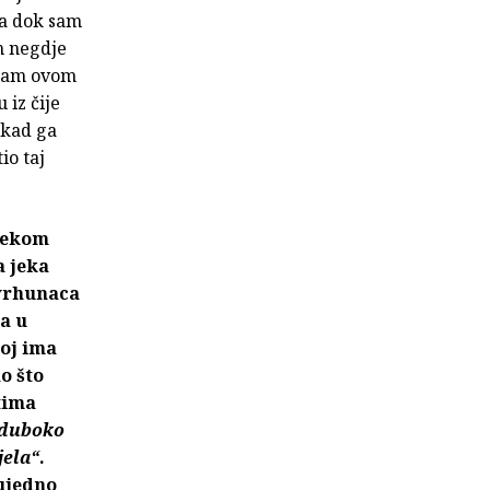
la dok sam
m negdje
 sam ovom
 iz čije
 kad ga
io taj
ijekom
a jeka
 vrhunaca
a u
joj ima
ao što
tima
 duboko
jela“
.
 ujedno