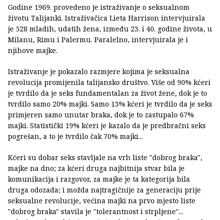
Godine 1969. provedeno je istraživanje o seksualnom
životu Talijanki. Istraživačica Lieta Harrison intervjuirala
je 528 mladih, udatih žena, između 23. i 40. godine života, u
Milanu, Rimu i Palermu. Paralelno, intervjuirala je i
njihove majke.
Istraživanje je pokazalo razmjere kojima je seksualna
revolucija promijenila talijansko društvo. Više od 90% kćeri
je tvrdilo da je seks fundamentalan za život žene, dok je to
tvrdilo samo 20% majki. Samo 13% kćeri je tvrdilo da je seks
primjeren samo unutar braka, dok je to zastupalo 67%
majki. Statistički 19% kćeri je kazalo da je predbračni seks
pogrešan, a to je tvrdilo čak 70% majki...
Kćeri su dobar seks stavljale na vrh liste "dobrog braka",
majke na dno; za kćeri druga najbitnija stvar bila je
komunikacija i razgovor, za majke je ta kategorija bila
druga odozada; i možda najtragičnije za generaciju prije
seksualne revolucije, većina majki na prvo mjesto liste
"dobrog braka" stavila je "tolerantnost i strpljene"...