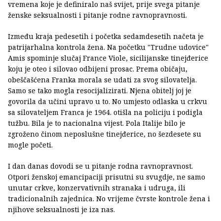
vremena koje je definiralo naš svijet, prije svega pitanje
ženske seksualnosti i pitanje rodne ravnopravnosti.
Između kraja pedesetih i početka sedamdesetih načeta je
patrijarhalna kontrola žena. Na početku "Trudne udovice"
Amis spominje slučaj France Viole, sicilijanske tinejđerice
koju je oteo i silovao odbijeni prosac. Prema običaju,
obeščašćena Franka morala se udati za svog silovatelja.
Samo se tako mogla resocijalizirati. Njena obitelj joj je
govorila da učini upravo u to. No umjesto odlaska u crkvu
sa silovateljem Franca je 1964. otišla na policiju i podigla
tužbu. Bila je to nacionalna vijest. Pola Italije bilo je
zgroženo činom neposlušne tinejđerice, no šezdesete su
mogle početi.
I dan danas dovodi se u pitanje rodna ravnopravnost.
Otpori ženskoj emancipaciji prisutni su svugdje, ne samo
unutar crkve, konzervativnih stranaka i udruga, ili
tradicionalnih zajednica. No vrijeme čvrste kontrole žena i
njihove seksualnosti je iza nas.