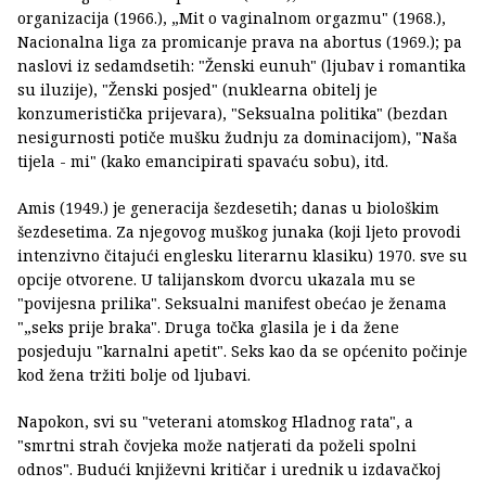
organizacija (1966.), „Mit o vaginalnom orgazmu" (1968.),
Nacionalna liga za promicanje prava na abortus (1969.); pa
naslovi iz sedamdsetih: "Ženski eunuh" (ljubav i romantika
su iluzije), "Ženski posjed" (nuklearna obitelj je
konzumeristička prijevara), "Seksualna politika" (bezdan
nesigurnosti potiče mušku žudnju za dominacijom), "Naša
tijela - mi" (kako emancipirati spavaću sobu), itd.
Amis (1949.) je generacija šezdesetih; danas u biološkim
šezdesetima. Za njegovog muškog junaka (koji ljeto provodi
intenzivno čitajući englesku literarnu klasiku) 1970. sve su
opcije otvorene. U talijanskom dvorcu ukazala mu se
"povijesna prilika". Seksualni manifest obećao je ženama
"„seks prije braka". Druga točka glasila je i da žene
posjeduju "karnalni apetit". Seks kao da se općenito počinje
kod žena tržiti bolje od ljubavi.
Napokon, svi su "veterani atomskog Hladnog rata", a
"smrtni strah čovjeka može natjerati da poželi spolni
odnos". Budući književni kritičar i urednik u izdavačkoj