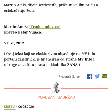
Martin Amis, dijete šezdesetih, priča tu veliku priču o
oslobađanju žena.
Martin Amis:
"Trudna udovica"
Preveo Petar Vujačić
V.B.Z., 2012.
( Ovaj tekst koji se ekskluzivno objavljuje na MV Info
portalu zajednički je financiran od strane
MV Info
i
udruge za zaštitu prava nakladnika
ZANA
)
Preporuči članak
– POVEZANI SADRŽAJ –
KRITIKA
• 06.08.2026.