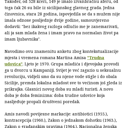
Također, od 528 kćeri, 149 je imalo izvanbračnu aferu, od
toga čak 26 su bile iz sicilijanskog glavnog grada. Jedna
činovnica, stara 28 godina, ispovjedila se da s mužem nije
imala odnose posljednje dvije godine, samouvjereno
dodavši: "bez ikakvog razloga odlučio me je zanemarivati,
ali ja sam mlada žena i imam pravo na normalan život pa
imam ljubavnika".
Navodimo ovu znamenitu anketu zbog kontekstualizacije
mjesta i vremena romana Martina Amisa
"Trudna
udovica"
. Ljeto je 1970. Grupa mladića i djevojaka provodi
ga u dvorcu u Kampaniji. Svijet je već zagazio u seksualnu
revoluciju, vidjeli smo da su njene vode stigle i do obala
Sicilije, premda lokalna mladost sve to većinom još gleda iz
prikrajka. Glasnici novog doba su mladi turisti. A novo
doba je doba feminizma: doba trudne udovice koja
nasljeđuje propali društveni poredak.
Amis navodi povijesne markacije: antibiotici (1955.),
kontracepcija (1960.), Zakon o jednakom dohotku (1963.),
Zakon o građanskim pravima (1964.), Nacionalna ženska