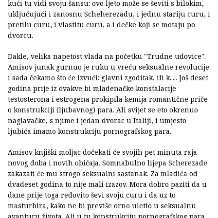
kući tu vidi svoju šansu: ovo ljeto može se ševiti s bilokim,
uključujući i zanosnu Scheherezadu, i jednu stariju curu, i
pretilu curu, i vlastitu curu, a i dečke koji se motaju po
dvorcu.
Dakle, velika napetost vlada na početku "Trudne udovice".
Amisov junak gurnuo je ruku u vreću seksualne revolucije
i sada čekamo što će izvući: glavni zgoditak, ili k..... Još deset
godina prije iz ovakve bi mladenačke konstalacije
testosterona i estrogena prokipila kemija romantične priče
o konstrukciji (ljubavnog) para. Ali svijet se eto okrenuo
naglavačke, s njime i jedan dvorac u Italiji, i umjesto
ljubića imamo konstrukciju pornografskog para.
Amisov knjiški moljac dočekati će svojih pet minuta raja
novog doba i novih običaja. Somnabulno lijepa Scherezade
zakazati će mu strogo seksualni sastanak. Za mladića od
dvadeset godina to nije mali izazov. Mora dobro paziti da u
dane prije toga redovito ševi svoju curu i da uz to
masturbira, kako ne bi previše orno uletio u seksualnu
avanturu života. Ali u tu konstrukciju pornografskog para