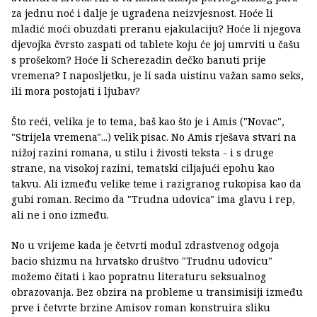
za jednu noć i dalje je ugrađena neizvjesnost. Hoće li
mladić moći obuzdati preranu ejakulaciju? Hoće li njegova
djevojka čvrsto zaspati od tablete koju će joj umrviti u čašu
s prošekom? Hoće li Scherezadin dečko banuti prije
vremena? I naposljetku, je li sada uistinu važan samo seks,
ili mora postojati i ljubav?
Što reći, velika je to tema, baš kao što je i Amis ("Novac",
"Strijela vremena"...) velik pisac. No Amis rješava stvari na
nižoj razini romana, u stilu i živosti teksta - i s druge
strane, na visokoj razini, tematski ciljajući epohu kao
takvu. Ali između velike teme i razigranog rukopisa kao da
gubi roman. Recimo da "Trudna udovica" ima glavu i rep,
ali ne i ono između.
No u vrijeme kada je četvrti modul zdrastvenog odgoja
bacio shizmu na hrvatsko društvo "Trudnu udovicu"
možemo čitati i kao popratnu literaturu seksualnog
obrazovanja. Bez obzira na probleme u transimisiji između
prve i četvrte brzine Amisov roman konstruira sliku