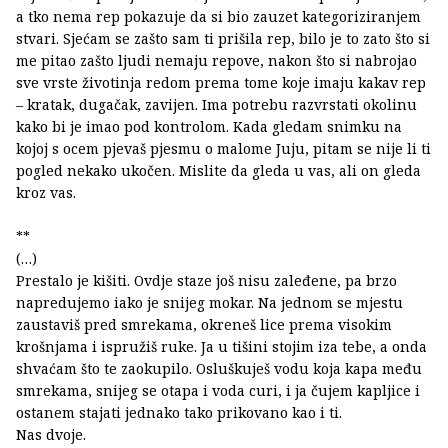
a tko nema rep pokazuje da si bio zauzet kategoriziranjem
stvari. Sjećam se zašto sam ti prišila rep, bilo je to zato što si
me pitao zašto ljudi nemaju repove, nakon što si nabrojao
sve vrste životinja redom prema tome koje imaju kakav rep
– kratak, dugačak, zavijen. Ima potrebu razvrstati okolinu
kako bi je imao pod kontrolom. Kada gledam snimku na
kojoj s ocem pjevaš pjesmu o malome Juju, pitam se nije li ti
pogled nekako ukočen. Mislite da gleda u vas, ali on gleda
kroz vas.
**
(…)
Prestalo je kišiti. Ovdje staze još nisu zaleđene, pa brzo
napredujemo iako je snijeg mokar. Na jednom se mjestu
zaustaviš pred smrekama, okreneš lice prema visokim
krošnjama i ispružiš ruke. Ja u tišini stojim iza tebe, a onda
shvaćam što te zaokupilo. Osluškuješ vodu koja kapa među
smrekama, snijeg se otapa i voda curi, i ja čujem kapljice i
ostanem stajati jednako tako prikovano kao i ti.
Nas dvoje.