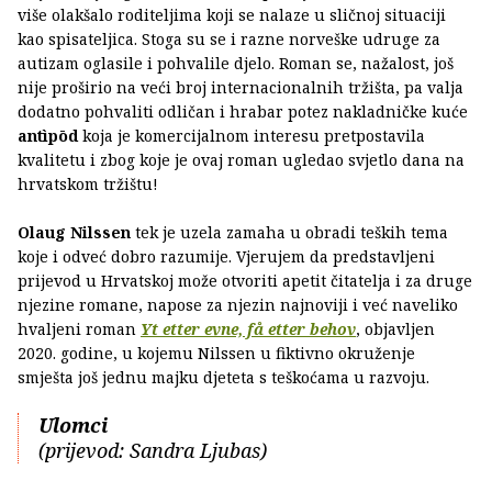
više olakšalo roditeljima koji se nalaze u sličnoj situaciji
kao spisateljica. Stoga su se i razne norveške udruge za
autizam oglasile i pohvalile djelo. Roman se, nažalost, još
nije proširio na veći broj internacionalnih tržišta, pa valja
dodatno pohvaliti odličan i hrabar potez nakladničke kuće
antìpōd
koja je komercijalnom interesu pretpostavila
kvalitetu i zbog koje je ovaj roman ugledao svjetlo dana na
hrvatskom tržištu!
Olaug Nilssen
tek je uzela zamaha u obradi teških tema
koje i odveć dobro razumije. Vjerujem da predstavljeni
prijevod u Hrvatskoj može otvoriti apetit čitatelja i za druge
njezine romane, napose za njezin najnoviji i već naveliko
hvaljeni roman
Yt etter evne, få etter behov
, objavljen
2020. godine, u kojemu Nilssen u fiktivno okruženje
smješta još jednu majku djeteta s teškoćama u razvoju.
Ulomci
(prijevod: Sandra Ljubas)