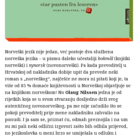
Norveški jezik nije jedan, već postoje dva službena
norveška jezika – u pismu daleko učestaliji
bokmål
(knjiški
norveški) i
nynorsk
(novonorveški). Pa kada prevoditelj u
Hrvatskoj od nakladnika dobije upit da prevede neki
roman s „norveškog“, najčešće ne mora ni pitati koji je, ta
više od 85 % domaće književnosti u Norveškoj objavljuje se
na knjiškom norveškom! No
Olaug Nilssen
jedna je od
rijetkih koja se u svom stvaranju dosljedno drži svog
autentičnog novonorveškog, pa me nije začudilo što se
pokoji prevoditelj prije mene nakladniku zahvalio na
ponudi. I ja sam se, priznat ću, odmah preznojila i na um
su mi pali neki odlični izgovori zašto bih odbila prijevod,
no jezikoslovka u meni brzo se umiješala u odluku i