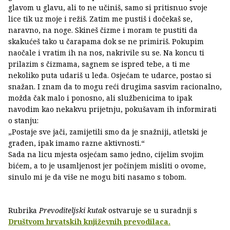
glavom u glavu, ali to ne učiniš, samo si pritisnuo svoje
lice tik uz moje i režiš. Zatim me pustiš i dočekaš se,
naravno, na noge. Skineš čizme i moram te pustiti da
skakućeš tako u čarapama dok se ne primiriš. Pokupim
naočale i vratim ih na nos, nakrivile su se. Na koncu ti
prilazim s čizmama, sagnem se ispred tebe, a ti me
nekoliko puta udariš u leđa. Osjećam te udarce, postao si
snažan. I znam da to mogu reći drugima sasvim racionalno,
možda čak malo i ponosno, ali službenicima to ipak
navodim kao nekakvu prijetnju, pokušavam ih informirati
o stanju:
„Postaje sve jači, zamijetili smo da je snažniji, atletski je
građen, ipak imamo razne aktivnosti.“
Sada na licu mjesta osjećam samo jedno, cijelim svojim
bićem, a to je usamljenost jer počinjem misliti o ovome,
sinulo mi je da više ne mogu biti nasamo s tobom.
Rubrika
Prevoditeljski kutak
ostvaruje se u suradnji s
Društvom hrvatskih književnih prevodilaca.