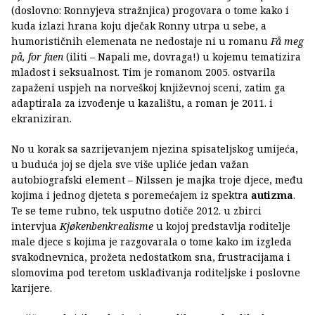
(doslovno: Ronnyjeva stražnjica) progovara o tome kako i
kuda izlazi hrana koju dječak Ronny utrpa u sebe, a
humorističnih elemenata ne nedostaje ni u romanu
Få meg
på, for faen
(iliti – Napali me, dovraga!) u kojemu tematizira
mladost i seksualnost. Tim je romanom 2005. ostvarila
zapaženi uspjeh na norveškoj književnoj sceni, zatim ga
adaptirala za izvođenje u kazalištu, a roman je 2011. i
ekraniziran.
No u korak sa sazrijevanjem njezina spisateljskog umijeća,
u buduća joj se djela sve više upliće jedan važan
autobiografski element – Nilssen je majka troje djece, među
kojima i jednog djeteta s poremećajem iz spektra
autizma
.
Te se teme rubno, tek usputno dotiče 2012. u zbirci
intervjua
Kjøkenbenkrealisme
u kojoj predstavlja roditelje
male djece s kojima je razgovarala o tome kako im izgleda
svakodnevnica, prožeta nedostatkom sna, frustracijama i
slomovima pod teretom usklađivanja roditeljske i poslovne
karijere.