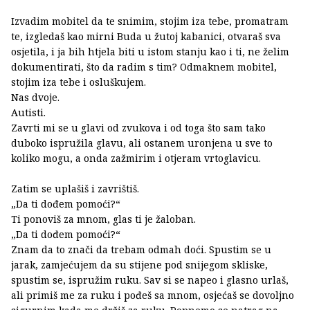
Izvadim mobitel da te snimim, stojim iza tebe, promatram
te, izgledaš kao mirni Buda u žutoj kabanici, otvaraš sva
osjetila, i ja bih htjela biti u istom stanju kao i ti, ne želim
dokumentirati, što da radim s tim? Odmaknem mobitel,
stojim iza tebe i osluškujem.
Nas dvoje.
Autisti.
Zavrti mi se u glavi od zvukova i od toga što sam tako
duboko ispružila glavu, ali ostanem uronjena u sve to
koliko mogu, a onda zažmirim i otjeram vrtoglavicu.
Zatim se uplašiš i zavrištiš.
„Da ti dođem pomoći?“
Ti ponoviš za mnom, glas ti je žaloban.
„Da ti dođem pomoći?“
Znam da to znači da trebam odmah doći. Spustim se u
jarak, zamjećujem da su stijene pod snijegom skliske,
spustim se, ispružim ruku. Sav si se napeo i glasno urlaš,
ali primiš me za ruku i pođeš sa mnom, osjećaš se dovoljno