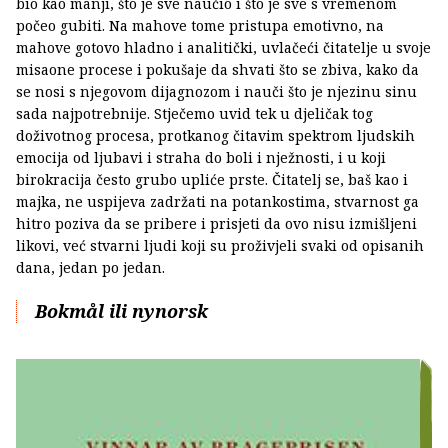
bio kao manji, što je sve naučio i što je sve s vremenom
počeo gubiti. Na mahove tome pristupa emotivno, na
mahove gotovo hladno i analitički, uvlačeći čitatelje u svoje
misaone procese i pokušaje da shvati što se zbiva, kako da
se nosi s njegovom dijagnozom i nauči što je njezinu sinu
sada najpotrebnije. Stječemo uvid tek u djeličak tog
doživotnog procesa, protkanog čitavim spektrom ljudskih
emocija od ljubavi i straha do boli i nježnosti, i u koji
birokracija često grubo upliće prste. Čitatelj se, baš kao i
majka, ne uspijeva zadržati na potankostima, stvarnost ga
hitro poziva da se pribere i prisjeti da ovo nisu izmišljeni
likovi, već stvarni ljudi koji su proživjeli svaki od opisanih
dana, jedan po jedan.
Bokmål ili nynorsk