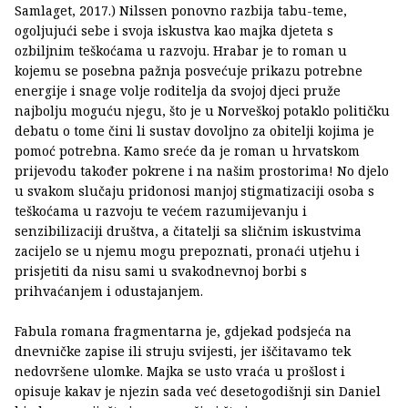
Samlaget, 2017.) Nilssen ponovno razbija tabu-teme,
ogoljujući sebe i svoja iskustva kao majka djeteta s
ozbiljnim teškoćama u razvoju. Hrabar je to roman u
kojemu se posebna pažnja posvećuje prikazu potrebne
energije i snage volje roditelja da svojoj djeci pruže
najbolju moguću njegu, što je u Norveškoj potaklo političku
debatu o tome čini li sustav dovoljno za obitelji kojima je
pomoć potrebna. Kamo sreće da je roman u hrvatskom
prijevodu također pokrene i na našim prostorima! No djelo
u svakom slučaju pridonosi manjoj stigmatizaciji osoba s
teškoćama u razvoju te većem razumijevanju i
senzibilizaciji društva, a čitatelji sa sličnim iskustvima
zacijelo se u njemu mogu prepoznati, pronaći utjehu i
prisjetiti da nisu sami u svakodnevnoj borbi s
prihvaćanjem i odustajanjem.
Fabula romana fragmentarna je, gdjekad podsjeća na
dnevničke zapise ili struju svijesti, jer iščitavamo tek
nedovršene ulomke. Majka se usto vraća u prošlost i
opisuje kakav je njezin sada već desetogodišnji sin Daniel