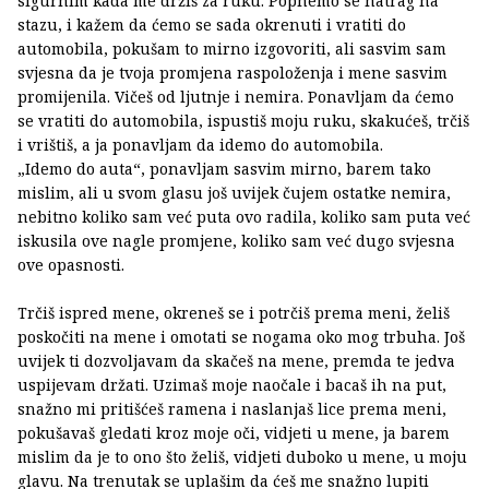
sigurnim kada me držiš za ruku. Popnemo se natrag na
stazu, i kažem da ćemo se sada okrenuti i vratiti do
automobila, pokušam to mirno izgovoriti, ali sasvim sam
svjesna da je tvoja promjena raspoloženja i mene sasvim
promijenila. Vičeš od ljutnje i nemira. Ponavljam da ćemo
se vratiti do automobila, ispustiš moju ruku, skakućeš, trčiš
i vrištiš, a ja ponavljam da idemo do automobila.
„Idemo do auta“, ponavljam sasvim mirno, barem tako
mislim, ali u svom glasu još uvijek čujem ostatke nemira,
nebitno koliko sam već puta ovo radila, koliko sam puta već
iskusila ove nagle promjene, koliko sam već dugo svjesna
ove opasnosti.
Trčiš ispred mene, okreneš se i potrčiš prema meni, želiš
poskočiti na mene i omotati se nogama oko mog trbuha. Još
uvijek ti dozvoljavam da skačeš na mene, premda te jedva
uspijevam držati. Uzimaš moje naočale i bacaš ih na put,
snažno mi pritišćeš ramena i naslanjaš lice prema meni,
pokušavaš gledati kroz moje oči, vidjeti u mene, ja barem
mislim da je to ono što želiš, vidjeti duboko u mene, u moju
glavu. Na trenutak se uplašim da ćeš me snažno lupiti