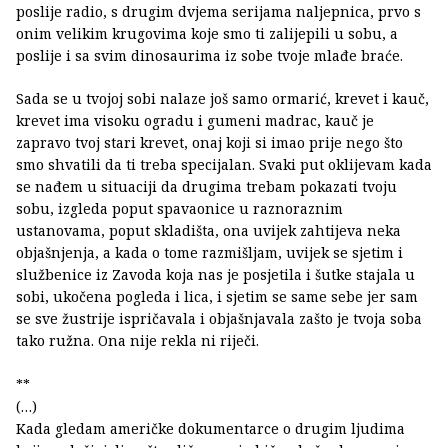
poslije radio, s drugim dvjema serijama naljepnica, prvo s
onim velikim krugovima koje smo ti zalijepili u sobu, a
poslije i sa svim dinosaurima iz sobe tvoje mlađe braće.
Sada se u tvojoj sobi nalaze još samo ormarić, krevet i kauč,
krevet ima visoku ogradu i gumeni madrac, kauč je
zapravo tvoj stari krevet, onaj koji si imao prije nego što
smo shvatili da ti treba specijalan. Svaki put oklijevam kada
se nađem u situaciji da drugima trebam pokazati tvoju
sobu, izgleda poput spavaonice u raznoraznim
ustanovama, poput skladišta, ona uvijek zahtijeva neka
objašnjenja, a kada o tome razmišljam, uvijek se sjetim i
službenice iz Zavoda koja nas je posjetila i šutke stajala u
sobi, ukočena pogleda i lica, i sjetim se same sebe jer sam
se sve žustrije ispričavala i objašnjavala zašto je tvoja soba
tako ružna. Ona nije rekla ni riječi.
**
(…)
Kada gledam američke dokumentarce o drugim ljudima