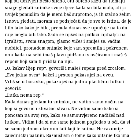
koji su doživjeli nešto slično, oni obično kažu da nemaju
snage gledati snimke svoje djece kada su bila mala, ali ja
uvijek pomislim da je meni baš suprotno, ja ih stalno želim
iznova gledati, moram se podsjećati da je sve to istina, da je
bilo tako kako je bilo, premda danas sve upućuje na to da
nije moglo biti tako. Sada se njišeš na patkici-njihaljci na
igralištu, svom snagom, glasno vičeš i smiješ se. Vadim
mobitel, pronađem snimke koje sam spremila i pokrenem
onu kada na sebi imaš plavu pidžamu s ovčicama i mašeš
repom koji sam ti prišila na nju.
„O, kakav lijep rep“, govoriš i mašeš repom pred zrcalom.
„Evo jedna ovca“, kažeš i prstom pokazuješ na ovcu.
Vrtiš se u boravku, pokazuješ na jednu plastičnu lutku i
govoriš:
„Lutka nema rep.“
Kada danas gledam tu snimku, ne vidim samo način na
koji si govorio i shvaćao stvari. Ne vidim samo kako si
ponosan na svoj rep, kako se samouvjereno nadižeš nad
lutkom. Vidim i da si me samo jednom pogledao u oči, da si
se samo jednom okrenuo tati koji te snima. Ne razumije
zajedničku pažnju. Razmišljam o tome kako pitanje tko ima,