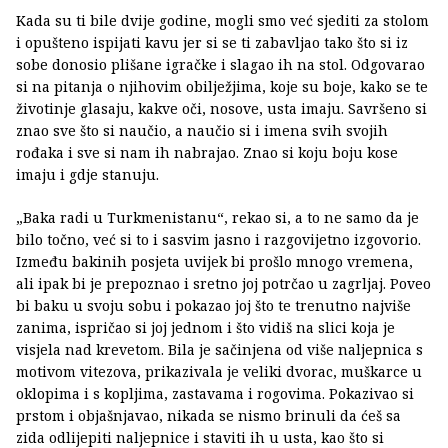
Kada su ti bile dvije godine, mogli smo već sjediti za stolom
i opušteno ispijati kavu jer si se ti zabavljao tako što si iz
sobe donosio plišane igračke i slagao ih na stol. Odgovarao
si na pitanja o njihovim obilježjima, koje su boje, kako se te
životinje glasaju, kakve oči, nosove, usta imaju. Savršeno si
znao sve što si naučio, a naučio si i imena svih svojih
rođaka i sve si nam ih nabrajao. Znao si koju boju kose
imaju i gdje stanuju.
„Baka radi u Turkmenistanu“, rekao si, a to ne samo da je
bilo točno, već si to i sasvim jasno i razgovijetno izgovorio.
Između bakinih posjeta uvijek bi prošlo mnogo vremena,
ali ipak bi je prepoznao i sretno joj potrčao u zagrljaj. Poveo
bi baku u svoju sobu i pokazao joj što te trenutno najviše
zanima, ispričao si joj jednom i što vidiš na slici koja je
visjela nad krevetom. Bila je sačinjena od više naljepnica s
motivom vitezova, prikazivala je veliki dvorac, muškarce u
oklopima i s kopljima, zastavama i rogovima. Pokazivao si
prstom i objašnjavao, nikada se nismo brinuli da ćeš sa
zida odlijepiti naljepnice i staviti ih u usta, kao što si