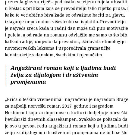
preuzela glavnu riječ – pod svaku se cijenu htjela uhvatiti
u koštac s prilikom koja se prevoditelju tako rijetko pruža. I
kako to već obično biva kada se odvažimo baciti na glavu,
izlaganje nepoznatom višestruko se isplatilo. Prevoditelju
je najveća sreća kada u radni dan može ući pun motivacije
i poleta, a od rada na romanu odvlačilo me samo to što bih
katkad radije, umjesto da prevodim, iščitavala etimologiju
novonorveških leksema i uspoređivala gramatičke
konstrukcije s danskim, švedskim i njemačkim.
Angažirani roman koji u ljudima budi
želju za dijalogom i društvenim
promjenama
„Priča o teškim vremenima“ nagrađena je nagradom Brage
za najbolji norveški roman 2017. godine i nagradom
Neshornet koju za doprinose u kulturi dodjeljuje norveški
ljevičarski dnevnik Klassekampen. Svakako se pokazalo da
je ovo u prvom redu angažirani roman koji u ljudima budi
želju za dijalogom i društvenim promjenama ne bi li se što