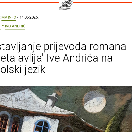
:
MV INFO
• 14.05.2026.
S
IVO ANDRIĆ
tavljanje prijevoda romana
leta avlija' Ive Andrića na
olski jezik