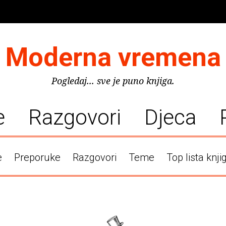
Moderna vremena
Pogledaj... sve je puno knjiga.
e
Razgovori
Djeca
e
Preporuke
Razgovori
Teme
Top lista knji