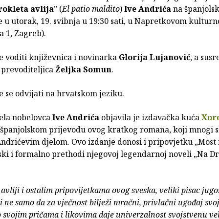
rokleta avlija
” (
El patio maldito
)
Ive Andrića
na španjolski
e u utorak, 19. svibnja u 19:30 sati, u Napretkovom kultur
a 1, Zagreb).
e voditi književnica i novinarka
Glorija Lujanović
, a susr
 prevoditeljica
Željka Somun
.
 se odvijati na hrvatskom jeziku.
jela nobelovca
Ive Andrića
objavila je izdavačka kuća
Xor
 španjolskom prijevodu ovog kratkog romana, koji mnogi 
ndrićevim djelom. Ovo izdanje donosi i pripovjetku „Most 
ki i formalno prethodi njegovoj legendarnoj noveli „Na Dr
 avliji i ostalim pripovijetkama ovog sveska, veliki pisac jug
i ne samo da za vječnost bilježi mračni, privlačni ugođaj svo
 svojim pričama i likovima daje univerzalnost svojstvenu vel