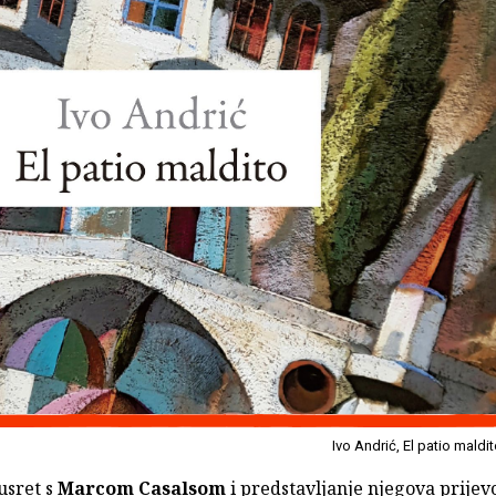
Ivo Andrić, El patio maldi
usret s
Marcom Casalsom
i predstavljanje njegova prijev