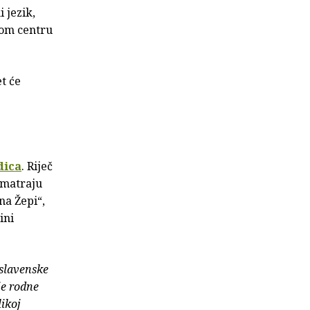
 jezik,
nom centru
et će
dica
. Riječ
smatraju
na Žepi“,
ini
oslavenske
je rodne
ikoj