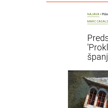
NAJAVA
• Piše
MARC CASAL
Preds
'Prok
španj