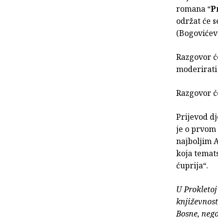
romana “
P
održat će s
(Bogovićev
Razgovor ć
moderirati
Razgovor će
Prijevod d
je o prvom
najboljim A
koja temats
ćuprija“.
U Prokletoj
književnost
Bosne, nego