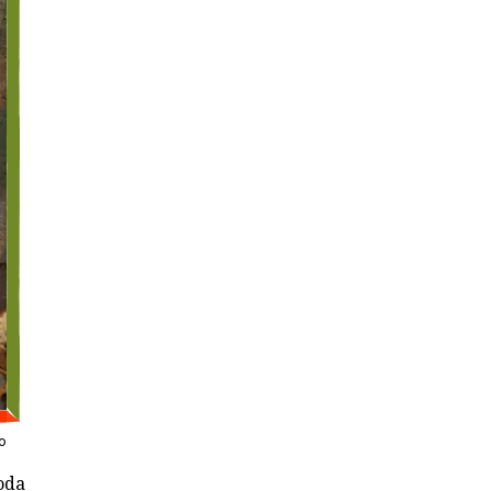
to
oda