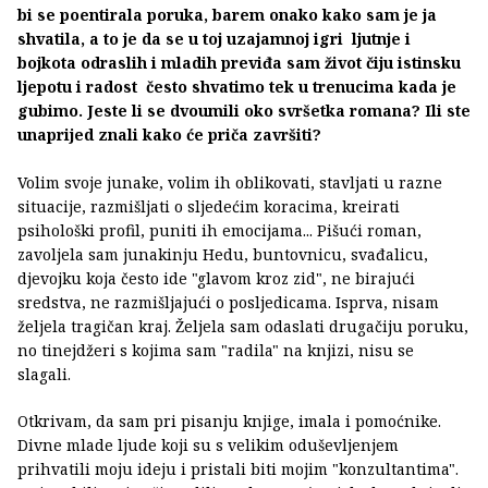
bi se poentirala poruka, barem onako kako sam je ja
shvatila, a to je da se u toj uzajamnoj igri ljutnje i
bojkota odraslih i mladih previđa sam život čiju istinsku
ljepotu i radost često shvatimo tek u trenucima kada je
gubimo. Jeste li se dvoumili oko svršetka romana? Ili ste
unaprijed znali kako će priča završiti?
Volim svoje junake, volim ih oblikovati, stavljati u razne
situacije, razmišljati o sljedećim koracima, kreirati
psihološki profil, puniti ih emocijama... Pišući roman,
zavoljela sam junakinju Hedu, buntovnicu, svađalicu,
djevojku koja često ide "glavom kroz zid", ne birajući
sredstva, ne razmišljajući o posljedicama. Isprva, nisam
željela tragičan kraj. Željela sam odaslati drugačiju poruku,
no tinejdžeri s kojima sam "radila" na knjizi, nisu se
slagali.
Otkrivam, da sam pri pisanju knjige, imala i pomoćnike.
Divne mlade ljude koji su s velikim oduševljenjem
prihvatili moju ideju i pristali biti mojim "konzultantima".