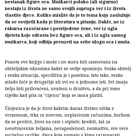
nestanak figure oca. Muškarci polako (ali sigurno)
nestaju iz života ne samo svojih supruga već i iz života
vlastite djece. Koliko mislite da je to tema koja zaslužuje
da se osvijetli kada je literatura u pitanju. Dakle, ne iz
rakursa razočarane i povrijeđene žene, već iz ugla
djeteta koje odrasta bez figure oca, ali i iz ugla samog
muškarca, koji odbija preuzeti na sebe ulogu oca i muža.
Poanta ove knjige i može i ne mora biti zasnovana na
obiteljskim odnosima kakvi se ovdje spominju. Svaka obitelj
i svaka situacija, specifična je i posebna. Isto tako, svako
mlado biće je drugačije ali svi su u jednome isti. Svi imaju
želju biti prihvaćeni, uvaženi u društvu, a da pri tome
rijetko kad pita za "cijenu" koja se mora platiti.
Činjenica je da je život kakvim danas živimo utrka s
vremenom, trka za novcem, neplaćenim računima, borbom
da se preživi, život na rate i otplate; krediti, žal za
neostvarenim željama, nezaposlenost, neimaštvo, sve veće
socijalne razlike, djeca koja nemaju s kime razgovarati,