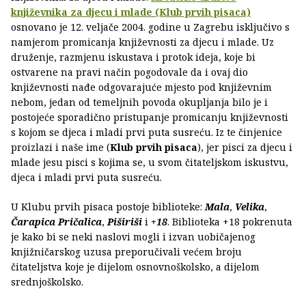
književnika za djecu i mlade (Klub prvih pisaca)
osnovano je 12. veljače 2004. godine u Zagrebu isključivo s
namjerom promicanja književnosti za djecu i mlade. Uz
druženje, razmjenu iskustava i protok ideja, koje bi
ostvarene na pravi način pogodovale da i ovaj dio
književnosti nađe odgovarajuće mjesto pod književnim
nebom, jedan od temeljnih povoda okupljanja bilo je i
postojeće sporadično pristupanje promicanju književnosti
s kojom se djeca i mladi prvi puta susreću. Iz te činjenice
proizlazi i naše ime (
Klub prvih pisaca
), jer pisci za djecu i
mlade jesu pisci s kojima se, u svom čitateljskom iskustvu,
djeca i mladi prvi puta susreću.
U Klubu prvih pisaca postoje biblioteke:
Mala
,
Velika
,
Čarapica Pričalica
,
Piširiši
i
+18
. Biblioteka +18 pokrenuta
je kako bi se neki naslovi mogli i izvan uobičajenog
knjižničarskog uzusa preporučivali većem broju
čitateljstva koje je dijelom osnovnoškolsko, a dijelom
srednjoškolsko.