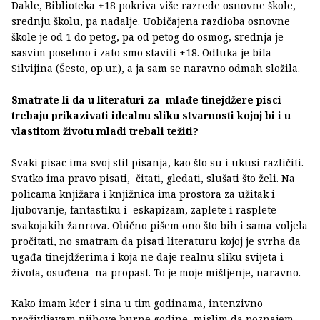
Dakle, Biblioteka +18 pokriva više razrede osnovne škole,
srednju školu, pa nadalje. Uobičajena razdioba osnovne
škole je od 1 do petog, pa od petog do osmog, srednja je
sasvim posebno i zato smo stavili +18. Odluka je bila
Silvijina (Šesto, op.ur.), a ja sam se naravno odmah složila.
Smatrate li da u literaturi za mlađe tinejdžere pisci
trebaju prikazivati idealnu sliku stvarnosti kojoj bi i u
vlastitom životu mladi trebali težiti?
Svaki pisac ima svoj stil pisanja, kao što su i ukusi različiti.
Svatko ima pravo pisati, čitati, gledati, slušati što želi. Na
policama knjižara i knjižnica ima prostora za užitak i
ljubovanje, fantastiku i eskapizam, zaplete i rasplete
svakojakih žanrova. Obično pišem ono što bih i sama voljela
pročitati, no smatram da pisati literaturu kojoj je svrha da
ugađa tinejdžerima i koja ne daje realnu sliku svijeta i
života, osuđena na propast. To je moje mišljenje, naravno.
Kako imam kćer i sina u tim godinama, intenzivno
proživljavam njihove burne godine, mislim da poznajem