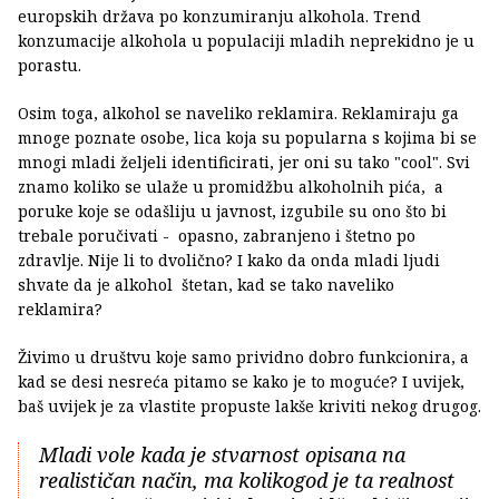
europskih država po konzumiranju alkohola. Trend
konzumacije alkohola u populaciji mladih neprekidno je u
porastu.
Osim toga, alkohol se naveliko reklamira. Reklamiraju ga
mnoge poznate osobe, lica koja su popularna s kojima bi se
mnogi mladi željeli identificirati, jer oni su tako "cool". Svi
znamo koliko se ulaže u promidžbu alkoholnih pića, a
poruke koje se odašliju u javnost, izgubile su ono što bi
trebale poručivati - opasno, zabranjeno i štetno po
zdravlje. Nije li to dvolično? I kako da onda mladi ljudi
shvate da je alkohol štetan, kad se tako naveliko
reklamira?
Živimo u društvu koje samo prividno dobro funkcionira, a
kad se desi nesreća pitamo se kako je to moguće? I uvijek,
baš uvijek je za vlastite propuste lakše kriviti nekog drugog.
Mladi vole kada je stvarnost opisana na
realističan način, ma kolikogod je ta realnost