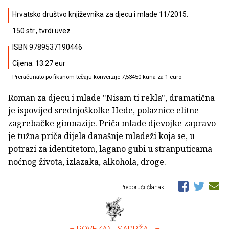
Hrvatsko društvo književnika za djecu i mlade 11/2015.
150 str., tvrdi uvez
ISBN 9789537190446
Cijena: 13.27 eur
Preračunato po fiksnom tečaju konverzije 7,53450 kuna za 1 euro
Roman za djecu i mlade "Nisam ti rekla", dramatična
je ispovijed srednjoškolke Hede, polaznice elitne
zagrebačke gimnazije. Priča mlade djevojke zapravo
je tužna priča dijela današnje mladeži koja se, u
potrazi za identitetom, lagano gubi u stranputicama
noćnog života, izlazaka, alkohola, droge.
Preporuči članak