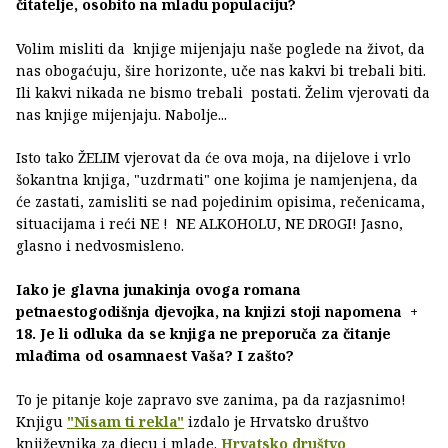
čitatelje, osobito na mladu populaciju?
Volim misliti da knjige mijenjaju naše poglede na život, da
nas obogaćuju, šire horizonte, uče nas kakvi bi trebali biti.
Ili kakvi nikada ne bismo trebali postati. Želim vjerovati da
nas knjige mijenjaju. Nabolje...
Isto tako ŽELIM vjerovat da će ova moja, na dijelove i vrlo
šokantna knjiga, "uzdrmati" one kojima je namjenjena, da
će zastati, zamisliti se nad pojedinim opisima, rečenicama,
situacijama i reći NE ! NE ALKOHOLU, NE DROGI! Jasno,
glasno i nedvosmisleno.
Iako je glavna junakinja ovoga romana
petnaestogodišnja djevojka, na knjizi stoji napomena +
18. Je li odluka da se knjiga ne preporuča za čitanje
mlađima od osamnaest Vaša? I zašto?
To je pitanje koje zapravo sve zanima, pa da razjasnimo!
Knjigu
"Nisam ti rekla"
izdalo je Hrvatsko društvo
književnika za djecu i mlade.
Hrvatsko društvo