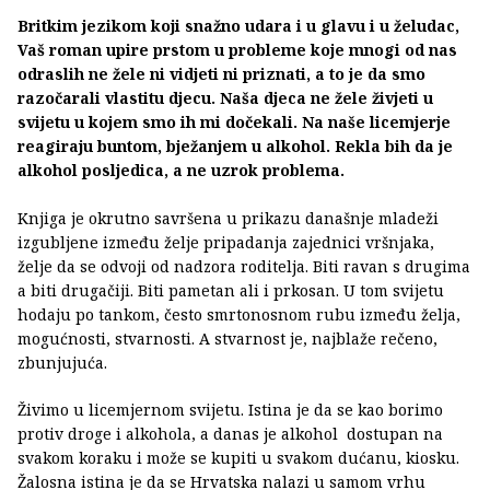
Britkim jezikom koji snažno udara i u glavu i u želudac,
Vaš roman upire prstom u probleme koje mnogi od nas
odraslih ne žele ni vidjeti ni priznati, a to je da smo
razočarali vlastitu djecu. Naša djeca ne žele živjeti u
svijetu u kojem smo ih mi dočekali. Na naše licemjerje
reagiraju buntom, bježanjem u alkohol. Rekla bih da je
alkohol posljedica, a ne uzrok problema.
Knjiga je okrutno savršena u prikazu današnje mladeži
izgubljene između želje pripadanja zajednici vršnjaka,
želje da se odvoji od nadzora roditelja. Biti ravan s drugima
a biti drugačiji. Biti pametan ali i prkosan. U tom svijetu
hodaju po tankom, često smrtonosnom rubu između želja,
mogućnosti, stvarnosti. A stvarnost je, najblaže rečeno,
zbunjujuća.
Živimo u licemjernom svijetu. Istina je da se kao borimo
protiv droge i alkohola, a danas je alkohol dostupan na
svakom koraku i može se kupiti u svakom dućanu, kiosku.
Žalosna istina je da se Hrvatska nalazi u samom vrhu