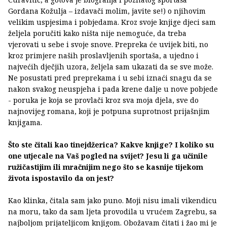
Gordana Kožulja – izdavači molim, javite se!) o njihovim
velikim uspjesima i pobjedama. Kroz svoje knjige djeci sam
željela poručiti kako ništa nije nemoguće, da treba
vjerovati u sebe i svoje snove. Prepreka će uvijek biti, no
kroz primjere naših proslavljenih sportaša, a ujedno i
najvećih dječjih uzora, željela sam ukazati da se sve može.
Ne posustati pred preprekama i u sebi iznaći snagu da se
nakon svakog neuspjeha i pada krene dalje u nove pobjede
- poruka je koja se provlači kroz sva moja djela, sve do
najnovijeg romana, koji je potpuna suprotnost prijašnjim
knjigama.
Što ste čitali kao tinejdžerica? Kakve knjige? I koliko su
one utjecale na Vaš pogled na svijet? Jesu li ga učinile
ružičastijim ili mračnijim nego što se kasnije tijekom
života ispostavilo da on jest?
Kao klinka, čitala sam jako puno. Moji nisu imali vikendicu
na moru, tako da sam ljeta provodila u vrućem Zagrebu, sa
najboljom prijateljicom knjigom. Obožavam čitati i žao mi je