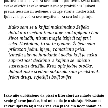
pozitivna sila, povod za sve dobro i pozitivno. Svaki izum,
svako otkriće i svako stvaralaštvo je proizišlo iz ljubavi
prema nečemu ili nekome. S druge strane, nedostatak
ljubavi je povod za sve negativno, za svu bol i patnju.
Kako sam se u knjizi maksimalno željela
dotaknuti većinu tema koje zaokupljaju i čine
život mladih, nisam mogla izbjeći taj prvi
seks. Uostalom, to su te godine. Željela sam
prikazati jednu lijepu, romatičnu priču
između glavne junakinje i dečka koji je sušta
suprostnost dečkima s kojima se obično
susretala i družila. Kroz opis jedne otočke,
dalmatinske sredine pokušala sam predstaviti
jedan drugi, svjetliji i bolji svijet.
Iako nije uobičajeno da pisci u literaturi za mlade ubijaju
svoje glavne junake, čini mi se da je u slučaju "Nisam ti
rekla" upravo taj korak vas kao pisca bio neophodan da