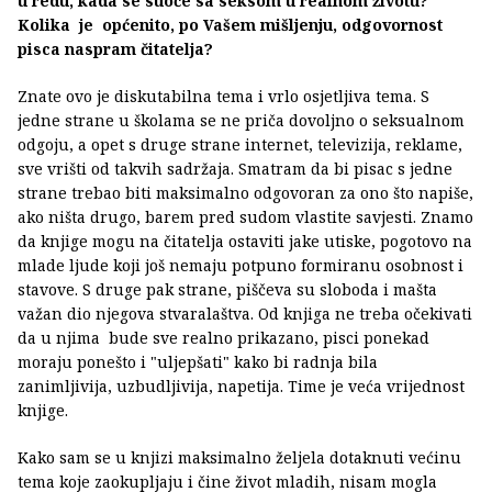
u redu, kada se suoče sa seksom u realnom životu?
Kolika je općenito, po Vašem mišljenju, odgovornost
pisca naspram čitatelja?
Znate ovo je diskutabilna tema i vrlo osjetljiva tema. S
jedne strane u školama se ne priča dovoljno o seksualnom
odgoju, a opet s druge strane internet, televizija, reklame,
sve vrišti od takvih sadržaja. Smatram da bi pisac s jedne
strane trebao biti maksimalno odgovoran za ono što napiše,
ako ništa drugo, barem pred sudom vlastite savjesti. Znamo
da knjige mogu na čitatelja ostaviti jake utiske, pogotovo na
mlade ljude koji još nemaju potpuno formiranu osobnost i
stavove. S druge pak strane, piščeva su sloboda i mašta
važan dio njegova stvaralaštva. Od knjiga ne treba očekivati
da u njima bude sve realno prikazano, pisci ponekad
moraju ponešto i "uljepšati" kako bi radnja bila
zanimljivija, uzbudljivija, napetija. Time je veća vrijednost
knjige.
Kako sam se u knjizi maksimalno željela dotaknuti većinu
tema koje zaokupljaju i čine život mladih, nisam mogla