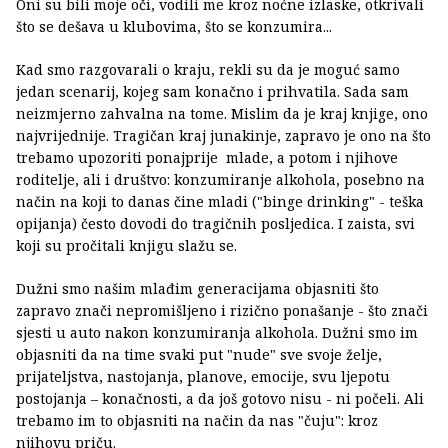
Oni su bili moje oči, vodili me kroz noćne izlaske, otkrivali
što se dešava u klubovima, što se konzumira...
Kad smo razgovarali o kraju, rekli su da je moguć samo
jedan scenarij, kojeg sam konačno i prihvatila. Sada sam
neizmjerno zahvalna na tome. Mislim da je kraj knjige, ono
najvrijednije. Tragičan kraj junakinje, zapravo je ono na što
trebamo upozoriti ponajprije mlade, a potom i njihove
roditelje, ali i društvo: konzumiranje alkohola, posebno na
način na koji to danas čine mladi ("binge drinking" - teška
opijanja) često dovodi do tragičnih posljedica. I zaista, svi
koji su pročitali knjigu slažu se.
Dužni smo našim mlađim generacijama objasniti što
zapravo znači nepromišljeno i rizično ponašanje - što znači
sjesti u auto nakon konzumiranja alkohola. Dužni smo im
objasniti da na time svaki put "nude" sve svoje želje,
prijateljstva, nastojanja, planove, emocije, svu ljepotu
postojanja – konačnosti, a da još gotovo nisu - ni počeli. Ali
trebamo im to objasniti na način da nas "čuju": kroz
njihovu priču.