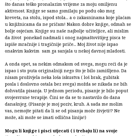
što danas teško pronalazim vrijeme za moju omiljenu
aktivnost. Knjige se samo gomilaju po podu oko mog
kreveta, na stolu, ispod stola... a o zakasninama koje plaćam
u knjižnicama da ne pričam! Nakon dobre knjige, odmah se
bolje osjećam. Knjige su naše najbolje učiteljice, ali mislim
da život ponekad nadmaši i onog najmaštovitijeg pisca te
ispiše mračnije i tragičnije priče... Moj život nije ispao
onakvim kakvim sam ga sanjala u nekoj davnoj mladosti.
A onda opet, sa nekim odmakom od svega, mogu reći da je
ispao i sto puta originalniji nego što je bilo zamišljeno. Da
nisam proživjela neka loša iskustva ( loš brak, gubitak
posla i doslovno ostala bez svega) možda se nikada ne bih
dohvatila pisanja. U jednom periodu, pisanje je bilo poput
svojesvrsne terapije. Čini se da se to nastavilo do dana
današnjeg. (Pisanje je moj poziv, kruh. A sada me molim
vas, nemojte pitati da li se od pisanja može živjeti!? Ne
može, ali može se imati odlična linija!)
Mogu li knjige i pisci utjecati ( i trebaju li) na svoje