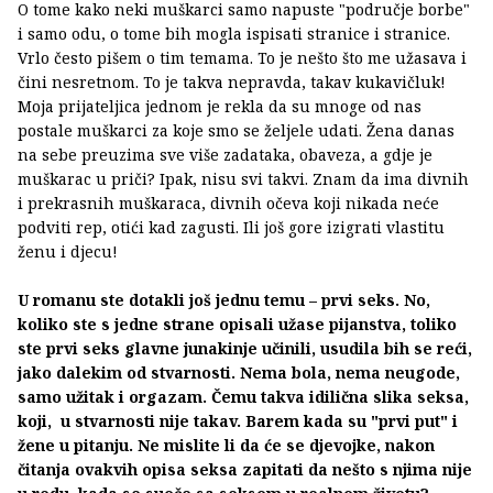
O tome kako neki muškarci samo napuste "područje borbe"
i samo odu, o tome bih mogla ispisati stranice i stranice.
Vrlo često pišem o tim temama. To je nešto što me užasava i
čini nesretnom. To je takva nepravda, takav kukavičluk!
Moja prijateljica jednom je rekla da su mnoge od nas
postale muškarci za koje smo se željele udati. Žena danas
na sebe preuzima sve više zadataka, obaveza, a gdje je
muškarac u priči? Ipak, nisu svi takvi. Znam da ima divnih
i prekrasnih muškaraca, divnih očeva koji nikada neće
podviti rep, otići kad zagusti. Ili još gore izigrati vlastitu
ženu i djecu!
U romanu ste dotakli još jednu temu – prvi seks. No,
koliko ste s jedne strane opisali užase pijanstva, toliko
ste prvi seks glavne junakinje učinili, usudila bih se reći,
jako dalekim od stvarnosti. Nema bola, nema neugode,
samo užitak i orgazam. Čemu takva idilična slika seksa,
koji, u stvarnosti nije takav. Barem kada su "prvi put" i
žene u pitanju. Ne mislite li da će se djevojke, nakon
čitanja ovakvih opisa seksa zapitati da nešto s njima nije