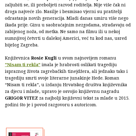
zaljubiti se, ili preboljeti razvod roditelja. Nije više čak ni
droga najveće zlo. Nasilje i besmisao vjerni su pratitelji
odrastanja novih generacija. Mladi danas umiru više nego
ikada prije. Ginu u saobraćajnim nezgodama, stradavaju od
zabijenog noža, od metka. Ne samo na filmu ili u nekoj
sumnjivoj četvrti u dalekoj Americi, već tu kod nas, usred
bijelog Zagreba.
Književnica
Rosie Kugli
u svom najnovijem romanu
"Nisam ti rekla"
imala je hrabrosti oslikati tragediju
ispraznog života zagrebačkih tinejdžera, ali jednako tako i
tragediju smrti svoje literarne junakinje Hede. Roman
“Nisam ti rekla”, u izdanju Hrvatskog društva književnika
za djecu i mlade, upravo je osvojio književnu nagradu
GRIGOR VITEZ
za najbolji književni tekst za mlade u 2015.
godini što je i povod razgovoru s autoricom.