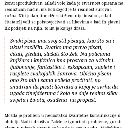
kontraproduktivan. Mladi vole kada je stvarnost opisana na
realističan način, ma kolikogod je ta realnost surova i
ružna. Niti jedan tinejdžerski život nije idealan, mlad
čitatatelj voli se poistovjećivati sa likovima a kad ih glavni
lik podsjeti na njih, to im je knjiga draža.
Svaki pisac ima svoj stil pisanja, kao što su i
ukusi različiti. Svatko ima pravo pisati,
čitati, gledati, slušati što želi. Na policama
knjižara i knjižnica ima prostora za užitak i
ljubovanje, fantastiku i eskapizam, zaplete i
rasplete svakojakih žanrova. Obično pišem
ono što bih i sama voljela pročitati, no
smatram da pisati literaturu kojoj je svrha da
ugađa tinejdžerima i koja ne daje realnu sliku
svijeta i života, osuđena na propast.
Možda je problem u nedostatku kvalitetne komunikacije u
obitelji, školi i društvu. Lakše je ignoritati probleme, gurati
glavu u pijesak, praviti se kao da je sve u redu... Možebitno