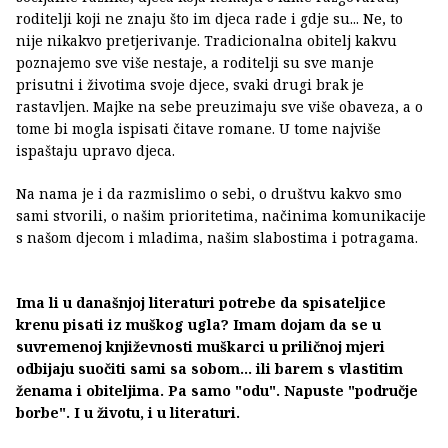
roditelji koji ne znaju što im djeca rade i gdje su... Ne, to
nije nikakvo pretjerivanje. Tradicionalna obitelj kakvu
poznajemo sve više nestaje, a roditelji su sve manje
prisutni i životima svoje djece, svaki drugi brak je
rastavljen. Majke na sebe preuzimaju sve više obaveza, a o
tome bi mogla ispisati čitave romane. U tome najviše
ispaštaju upravo djeca.
Na nama je i da razmislimo o sebi, o društvu kakvo smo
sami stvorili, o našim prioritetima, načinima komunikacije
s našom djecom i mladima, našim slabostima i potragama.
Ima li u današnjoj literaturi potrebe da spisateljice
krenu pisati iz muškog ugla? Imam dojam da se u
suvremenoj književnosti muškarci u priličnoj mjeri
odbijaju suočiti sami sa sobom… ili barem s vlastitim
ženama i obiteljima. Pa samo "odu". Napuste "područje
borbe". I u životu, i u literaturi.