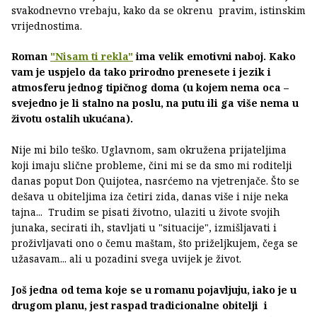
svakodnevno vrebaju, kako da se okrenu pravim, istinskim
vrijednostima.
Roman
"Nisam ti rekla"
ima velik emotivni naboj. Kako
vam je uspjelo da tako prirodno prenesete i jezik i
atmosferu jednog tipičnog doma (u kojem nema oca –
svejedno je li stalno na poslu, na putu ili ga više nema u
životu ostalih ukućana).
Nije mi bilo teško. Uglavnom, sam okružena prijateljima
koji imaju slične probleme, čini mi se da smo mi roditelji
danas poput Don Quijotea, nasrćemo na vjetrenjače. Što se
dešava u obiteljima iza četiri zida, danas više i nije neka
tajna... Trudim se pisati životno, ulaziti u živote svojih
junaka, secirati ih, stavljati u "situacije", izmišljavati i
proživljavati ono o čemu maštam, što priželjkujem, čega se
užasavam... ali u pozadini svega uvijek je život.
Još jedna od tema koje se u romanu pojavljuju, iako je u
drugom planu, jest raspad tradicionalne obitelji i