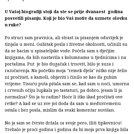
U Vašoj biografiji stoji da ste se prije dvanaest godina
posvetili pisanju. Koji je bio Vaš motiv da uzmete olovku
u ruke?
Po struci sam pravnica, ali strast za pisanjem oduvijek je
tinjala u meni. Gubitak posla i životne okolnosti, učinili su
da se bacim u spisateljske vode. Počela sam s dječjim
knjigama, da bih nastavila s kolumnama u tjednicima i na
portalima. Put je bio dugačak i trnovit, bilo je suza i
razočarenja. Na početku moja "remek djela" nitko nije želio
ni pročitati, a kamoli, objaviti i činilo se kao da gubim
vrijeme. Tisuću puta pitala sam se, kad sam u noći, umorna
i crvenih očiju lupkala po tastaturi, pa dobro, jesam li ja
normalna? Što ja to radim? Hoće li itko ikad pročitati ove
retke? A kad se uz sve još doda da sam u međuvremenu
ostala i bez posla, mislim da svaki komentar suvišan.
No ja sam se čvrsto držala za svoje pero, iliti tipkovnicu!
Trebalo je proći godina i godina da bi moja prva knjiga bila