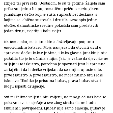
izbjeći taj prvi seks. Uostalom, to su te godine. Željela sam
prikazati jednu lijepu, romatičnu priču između glavne
junakinje i dečka koji je sušta suprostnost dečkima s
kojima se obično susretala i družila. Kroz opis jedne
otočke, dalmatinske sredine pokušala sam predstaviti
jedan drugi, svjetliji i bolji svijet.
Na tom otoku, moja junakinja doživljavaju potpunu
emocionalnu katarzu. Moja namjera bila otvoriti uvid o
"pravom" dečku kakav je Šime, i kako glavna junakinja nije
požalila što je to učinila s njim. Jako je važno da djevojke ne
srljaju u to iskustvo, potrebno je spoznati jesu li spremne
za taj čin i da li dečko vrijedan da se s njim upuste u to,
prvo iskustvo. A prvo iskustvo, ne mora nužno biti i loše
iskustvo. Ukoliko je prisutna ljubav, prava ljubav stvari
mogu ispasti drugačije.
Svi mi želimo voljeti i biti voljeni, no mnogi od nas boje se
pokazati svoje osjećaje a sve zbog straha da ne budu
ismijani i povrijeđeni. Ljubav nije samo emocija, ljubav je