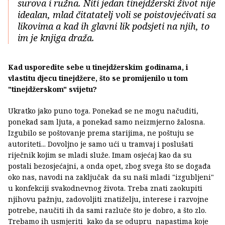
surova i ružna. Niti jedan tinejdžerski život nije
idealan, mlad čitatatelj voli se poistovjećivati sa
likovima a kad ih glavni lik podsjeti na njih, to
im je knjiga draža.
Kad usporedite sebe u tinejdžerskim godinama, i
vlastitu djecu tinejdžere, što se promijenilo u tom
"tinejdžerskom" svijetu?
Ukratko jako puno toga. Ponekad se ne mogu načuditi,
ponekad sam ljuta, a ponekad samo neizmjerno žalosna.
Izgubilo se poštovanje prema starijima, ne poštuju se
autoriteti... Dovoljno je samo ući u tramvaj i poslušati
riječnik kojim se mladi služe. Imam osjećaj kao da su
postali bezosjećajni, a onda opet, zbog svega što se događa
oko nas, navodi na zaključak da su naši mladi "izgubljeni"
u konfekciji svakodnevnog života. Treba znati zaokupiti
njihovu pažnju, zadovoljiti znatiželju, interese i razvojne
potrebe, naučiti ih da sami razluče što je dobro, a što zlo.
Trebamo ih usmjeriti kako da se odupru napastima koje