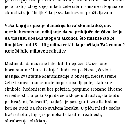
je to razlog zbog kojeg mladi žele čitati romane u kojima se
aktualiziraju "boljke" koje svakodnevno proživljavaju.
Vaša knjiga opisuje današnju hrvatsku mladež, sav
njezin besmisao, odbijanje da se priključe društvu, želju
da vlastitu dosadu utope u alkohol. Što mislite što bi
tinejdžeri od 15 – 16 godina rekli da pročitaju Vaš roman?
Koje bi bile njihove reakcije?
Mislim da danas nije lako biti tinejdžer. Uz sve one
hormonalne "bure i oluje", ludi tempo života, često i
manjak kvalitetne komunikacije u obitelji, neostvarene
želje i snove, nametnute imperative ljepote, statusne
simbole, hedonizam bez pokrića, potpuno srozane životne
vrijednosti... u pokušaju da se uklope u društvo, da budu
prihvaćeni, "odrasli", najlaše je posegnuti za alkoholom
koji se nudi na skoro svakom koraku. U piću mlada osoba
traži utjehu, bijeg iz ponekad okrutne realnosti,
ohrabrenje, olakšanje...