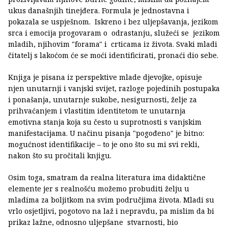
ukus današnjih tinejđera. Formula je jednostavna i
pokazala se uspješnom. Iskreno i bez uljepšavanja, jezikom
srca i emocija progovaram o odrastanju, služeći se jezikom
mladih, njihovim "forama" i crticama iz života. Svaki mladi
čitatelj s lakoćom će se moći identificirati, pronaći dio sebe.
Knjiga je pisana iz perspektive mlade djevojke, opisuje
njen unutarnji i vanjski svijet, razloge pojedinih postupaka
i ponašanja, unutarnje sukobe, nesigurnosti, želje za
prihvaćanjem i vlastitim identitetom te unutarnja
emotivna stanja koja su često u suprotnosti s vanjskim
manifestacijama. U načinu pisanja "pogođeno" je bitno:
mogućnost identifikacije – to je ono što su mi svi rekli,
nakon što su pročitali knjigu.
Osim toga, smatram da realna literatura ima didaktične
elemente jer s realnošću možemo probuditi želju u
mladima za boljitkom na svim područjima života. Mladi su
vrlo osjetljivi, pogotovo na laž i nepravdu, pa mislim da bi
prikaz lažne, odnosno uljepšane stvarnosti, bio