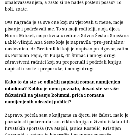
omalovažavanjem, a zašto si ne nađeš pošteni posao? To
boli, znate.
Ova nagrada je za sve one koji su vjerovali u mene, moje
pisanje i podržavali me. To su moji roditelji, moja djeca
Nina i Mihael, moja divna urednica Silvija Šesto i Snježana
Babić-Višnjić, Ana Šesto koja je napravila "pre-genijalnu"
naslovnicu, dr. Breitenfeld koji je napisao predgovor, zatim
dr. Portolan-Pajić, dr. Puljak, dr. Štimac i mnogi drugi
zdravstveni radnici koji su prepoznali i podržali knjigu,
napisali osvrte i preporuke, i mnogi drugi...
Kako to da ste se odlučili napisati roman namijenjen
mladima? Koliko je meni poznato, dosad ste se više
fokusirali na pisanje kolumni, priča i romana
namijenjenih odrasloj publici?
Zapravo, počela sam s knjigama za djecu. Na žalost, malo je
poznato ali pokrenula sam ciklus knjiga o životu istaknutih
hrvatskih sportaša (Iva Majoli, Janica Kostelić, Kristijan
Curavnić, a gotova je biografija i poznatog sportaša