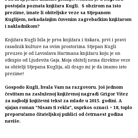
postojala poznata knjižara Kugli. S obzirom na isto
prezime, imate li obiteljske veze sa Stjepanom
Kuglijem, nekadašnjim čuvenim zagrebačkim knjižarom
i nakladnikom?
Knjižara Kugli bila je prva knjižara i tiskara, prvi i pravi
rasadnik kulture na ovim prostorima. Stjepan Kugli
preuzeo je od Lavoslava Hartmana knjižaru koju je on
otkupio od Ljudevita Gaja. Moja obitelj nema direktne veze
sa obitelji Stjepana Kuglija, ali drago mi je da imamo isto
prezime!
Gospođo Kugli, hvala Vam na razgovoru. Još jednom
čestitam na zasluženoj književnoj nagradi Grigor Vitez
za najbolji književni tekst za mlade u 2015. godini. A
sjajan roman "Nisam ti rekla", usprkos oznaci + 18, toplo
preporučamo čitateljskoj publici od četrnaest godina
naviše.