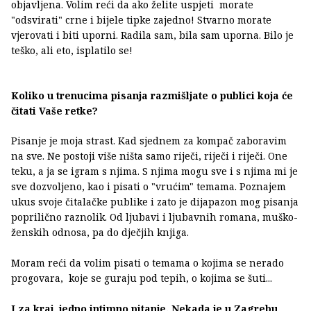
objavljena. Volim reći da ako želite uspjeti morate
"odsvirati" crne i bijele tipke zajedno! Stvarno morate
vjerovati i biti uporni. Radila sam, bila sam uporna. Bilo je
teško, ali eto, isplatilo se!
Koliko u trenucima pisanja razmišljate o publici koja će
čitati Vaše retke?
Pisanje je moja strast. Kad sjednem za kompač zaboravim
na sve. Ne postoji više ništa samo riječi, riječi i riječi. One
teku, a ja se igram s njima. S njima mogu sve i s njima mi je
sve dozvoljeno, kao i pisati o "vrućim" temama. Poznajem
ukus svoje čitalačke publike i zato je dijapazon mog pisanja
poprilično raznolik. Od ljubavi i ljubavnih romana, muško-
ženskih odnosa, pa do dječjih knjiga.
Moram reći da volim pisati o temama o kojima se nerado
progovara, koje se guraju pod tepih, o kojima se šuti...
I za kraj, jedno intimno pitanje. Nekada je u Zagrebu