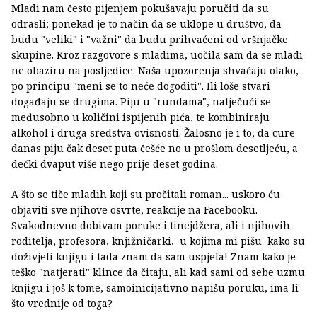
Mladi nam često pijenjem pokušavaju poručiti da su
odrasli; ponekad je to način da se uklope u društvo, da
budu "veliki" i "važni" da budu prihvaćeni od vršnjačke
skupine. Kroz razgovore s mladima, uočila sam da se mladi
ne obaziru na posljedice. Naša upozorenja shvaćaju olako,
po principu "meni se to neće dogoditi". Ili loše stvari
događaju se drugima. Piju u "rundama", natječući se
međusobno u količini ispijenih pića, te kombiniraju
alkohol i druga sredstva ovisnosti. Žalosno je i to, da cure
danas piju čak deset puta češće no u prošlom desetljeću, a
dečki dvaput više nego prije deset godina.
A što se tiče mladih koji su pročitali roman... uskoro ću
objaviti sve njihove osvrte, reakcije na Facebooku.
Svakodnevno dobivam poruke i tinejdžera, ali i njihovih
roditelja, profesora, knjižničarki, u kojima mi pišu kako su
doživjeli knjigu i tada znam da sam uspjela! Znam kako je
teško "natjerati" klince da čitaju, ali kad sami od sebe uzmu
knjigu i još k tome, samoinicijativno napišu poruku, ima li
što vrednije od toga?