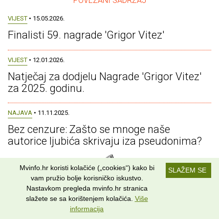
– POVEZANI SADRŽAJ –
VIJEST
• 15.05.2026.
Finalisti 59. nagrade 'Grigor Vitez'
VIJEST
• 12.01.2026.
Natječaj za dodjelu Nagrade 'Grigor Vitez'
za 2025. godinu.
NAJAVA
• 11.11.2025.
Bez cenzure: Zašto se mnoge naše
autorice ljubića skrivaju iza pseudonima?
Mvinfo.hr koristi kolačiće („cookies“) kako bi
SLAŽEM SE
vam pružio bolje korisničko iskustvo.
– PRETRAŽI SVE ČLANKE –
Nastavkom pregleda mvinfo.hr stranica
slažete se sa korištenjem kolačića.
Više
informacija