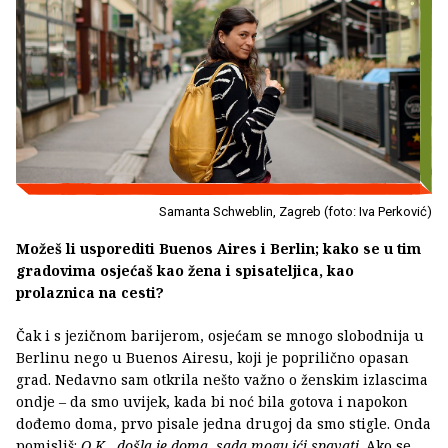
Samanta Schweblin, Zagreb (foto: Iva Perković)
Možeš li usporediti Buenos Aires i Berlin; kako se u tim
gradovima osjećaš kao žena i spisateljica, kao
prolaznica na cesti?
Čak i s jezičnom barijerom, osjećam se mnogo slobodnija u
Berlinu nego u Buenos Airesu, koji je poprilično opasan
grad. Nedavno sam otkrila nešto važno o ženskim izlascima
ondje – da smo uvijek, kada bi noć bila gotova i napokon
dođemo doma, prvo pisale jedna drugoj da smo stigle. Onda
pomisliš:
O.K., došla je doma, sada mogu ići spavati
. Ako se