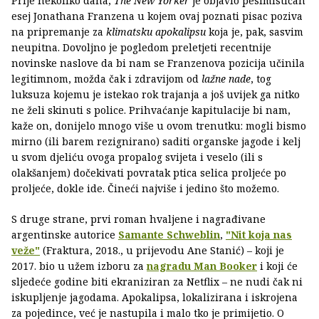
Prije nekoliko dana,
The New Yorker
je objavio pesimističan
esej Jonathana Franzena u kojem ovaj poznati pisac poziva
na pripremanje za
klimatsku apokalipsu
koja je, pak, sasvim
neupitna. Dovoljno je pogledom preletjeti recentnije
novinske naslove da bi nam se Franzenova pozicija učinila
legitimnom, možda čak i zdravijom od
lažne nade
, tog
luksuza kojemu je istekao rok trajanja a još uvijek ga nitko
ne želi skinuti s police. Prihvaćanje kapitulacije bi nam,
kaže on, donijelo mnogo više u ovom trenutku: mogli bismo
mirno (ili barem rezignirano) saditi organske jagode i kelj
u svom djeliću ovoga propalog svijeta i veselo (ili s
olakšanjem) dočekivati povratak ptica selica proljeće po
proljeće, dokle ide. Čineći najviše i jedino što možemo.
S druge strane, prvi roman hvaljene i nagrađivane
argentinske autorice
Samante Schweblin
,
"Nit koja nas
veže"
(Fraktura, 2018., u prijevodu Ane Stanić) – koji je
2017. bio u užem izboru za
nagradu Man Booker
i koji će
sljedeće godine biti ekraniziran za Netflix – ne nudi čak ni
iskupljenje jagodama. Apokalipsa, lokalizirana i iskrojena
za pojedince, već je nastupila i malo tko je primijetio. O