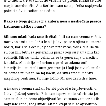
je to ludnica. Kada bi došlo vrijeme da pišem, nisam se više
mogla usredotočiti. A u Berlinu sam se ispočetka uspijevala
pokriti s dvije radionice tjedno.
Kako se tvoja generacija autora nosi s nasljeđem pisaca
Latinoameričkog buma?
Bili smo mladi kada smo ih čitali, bili su nam veoma važni,
naravno. Oni nam dođu kao djedovi pa se s njima ne moraš
boriti, boriš se s ocem, djedove prihvaćaš, voliš. Mislim da
su oni bili bitni za generaciju pisaca koji su nama bili kao
roditelji. Bili su toliko veliki da se ta generacija u sredini
izgubila. Ali i dalje se borimo s predrasudama onih
čitatelja koji su čitali Bum generaciju i koji još uvijek misle
da ćemo i mi pisati na taj način, da stvaramo u maniri
magičnog realizma, što nije točno. Mi smo završili s time.
A imamo i veoma snažan ženski pokret u književnosti, u
čitavoj Južnoj Americi. Bila sam isprva malo zabrinuta jer
sam mislila da ćemo objavljivati knjige samo zato jer su ih
napisale žene, zbog kvote. Ali na kraju sam se apsolutno