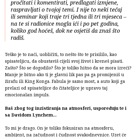
pročitati i komentirati, predlagati izmjene,
raspravljati o tvojoj temi. I nije to neki tečaj
ili seminar koji traje tri tjedna ili tri mjeseca –
na te si radionice mogla ići i po pet godina,
koliko god hoćeš, dok ne osjetiš da znaš što
radiš.
Teško je to naći, uobličiti, to nešto što te prisililo, kao
spisateljicu, da obustaviš cijeli svoj život i kreneš pisati.
Zašto? Što se dogodilo? Što je toliko hitno da se mora izreći?
Manje je bitno ako ti je glavni lik pas pa ga promijeniš u
žirafu ili King Konga. Fabula je samo most, a auto koji ga
prelazi od spisateljice do čitateljice je upravo taj
emocionalan impuls.
Baš zbog tog inzistiranja na atmosferi, uspoređuju te i
sa Davidom Lynchem…
To mi je drago. On je toliko fokusiran na atmosferu,
ambijent, na začudnost i čudnost svakodnevnice. Uzet će