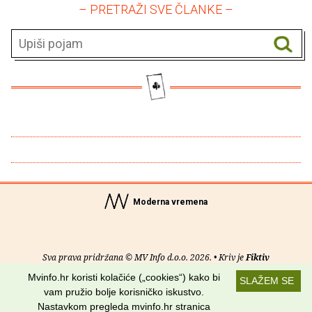
– PRETRAŽI SVE ČLANKE –
Moderna vremena
Sva prava pridržana © MV Info d.o.o. 2026. • Kriv je
Fiktiv
Mvinfo.hr koristi kolačiće („cookies“) kako bi
SLAŽEM SE
O nama
•
Pomoć
•
Uvjeti korištenja
•
RSS kanali
vam pružio bolje korisničko iskustvo.
Nastavkom pregleda mvinfo.hr stranica
Potraži nas na: