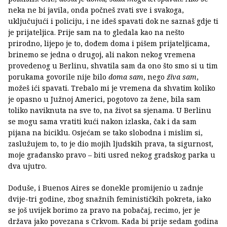
neka ne bi javila, onda počneš zvati sve i svakoga,
uključujući i policiju, i ne ideš spavati dok ne saznaš gdje ti
je prijateljica. Prije sam na to gledala kao na nešto
prirodno, lijepo je to, dođem doma i pišem prijateljicama,
brinemo se jedna o drugoj, ali nakon nekog vremena
provedenog u Berlinu, shvatila sam da ono što smo si u tim
porukama govorile nije bilo
doma sam
, nego
živa sam
,
možeš ići spavati. Trebalo mi je vremena da shvatim koliko
je opasno u Južnoj Americi, pogotovo za žene, bila sam
toliko naviknuta na sve to, na život sa sjenama. U Berlinu
se mogu sama vratiti kući nakon izlaska, čak i da sam
pijana na biciklu. Osjećam se tako slobodna i mislim si,
zaslužujem to, to je dio mojih ljudskih prava, ta sigurnost,
moje građansko pravo – biti usred nekog gradskog parka u
dva ujutro.
Doduše, i Buenos Aires se donekle promijenio u zadnje
dvije-tri godine, zbog snažnih feminističkih pokreta, iako
se još uvijek borimo za pravo na pobačaj, recimo, jer je
država jako povezana s Crkvom. Kada bi prije sedam godina