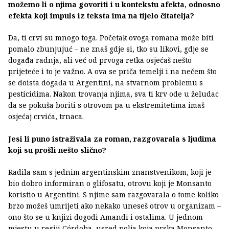
možemo li o njima govoriti i u kontekstu afekta, odnosno
efekta koji impuls iz teksta ima na tijelo čitatelja?
Da, ti crvi su mnogo toga. Početak ovoga romana može biti
pomalo zbunjujuć – ne znaš gdje si, tko su likovi, gdje se
događa radnja, ali već od prvoga retka osjećaš nešto
prijeteće i to je važno. A ova se priča temelji i na nečem što
se doista događa u Argentini, na stvarnom problemu s
pesticidima. Nakon trovanja njima, sva ti krv ode u želudac
da se pokuša boriti s otrovom pa u ekstremitetima imaš
osjećaj crvića, trnaca.
Jesi li puno istraživala za roman, razgovarala s ljudima
koji su prošli nešto slično?
Radila sam s jednim argentinskim znanstvenikom, koji je
bio dobro informiran o glifosatu, otrovu koji je Monsanto
koristio u Argentini. S njime sam razgovarala o tome koliko
brzo možeš umrijeti ako nekako uneseš otrov u organizam –
ono što se u knjizi dogodi Amandi i ostalima. U jednom
mjestu u regiji Córdoba, usred polja koja prska Monsanto,