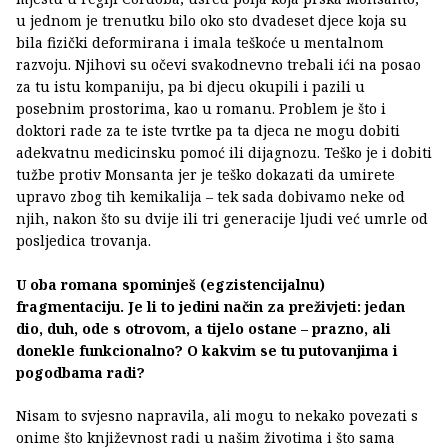
u jednom je trenutku bilo oko sto dvadeset djece koja su
bila fizički deformirana i imala teškoće u mentalnom
razvoju. Njihovi su očevi svakodnevno trebali ići na posao
za tu istu kompaniju, pa bi djecu okupili i pazili u
posebnim prostorima, kao u romanu. Problem je što i
doktori rade za te iste tvrtke pa ta djeca ne mogu dobiti
adekvatnu medicinsku pomoć ili dijagnozu. Teško je i dobiti
tužbe protiv Monsanta jer je teško dokazati da umirete
upravo zbog tih kemikalija – tek sada dobivamo neke od
njih, nakon što su dvije ili tri generacije ljudi već umrle od
posljedica trovanja.
U oba romana spominješ (egzistencijalnu)
fragmentaciju. Je li to jedini način za preživjeti: jedan
dio, duh, ode s otrovom, a tijelo ostane – prazno, ali
donekle funkcionalno? O kakvim se tu putovanjima i
pogodbama radi?
Nisam to svjesno napravila, ali mogu to nekako povezati s
onime što književnost radi u našim životima i što sama