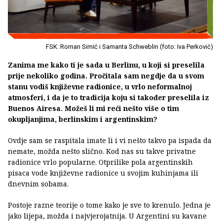
FSK: Roman Simić i Samanta Schweblin (foto: Iva Perković)
Zanima me kako ti je sada u Berlinu, u koji si preselila
prije nekoliko godina. Pročitala sam negdje da u svom
stanu vodiš književne radionice, u vrlo neformalnoj
atmosferi, i da je to tradicija koju si također preselila iz
Buenos Airesa. Možeš li mi reći nešto više o tim
okupljanjima, berlinskim i argentinskim?
Ovdje sam se raspitala imate li i vi nešto takvo pa ispada da
nemate, možda nešto slično. Kod nas su takve privatne
radionice vrlo popularne. Otprilike pola argentinskih
pisaca vode književne radionice u svojim kuhinjama ili
dnevnim sobama.
Postoje razne teorije o tome kako je sve to krenulo. Jedna je
jako lijepa, možda i najvjerojatnija. U Argentini su kavane