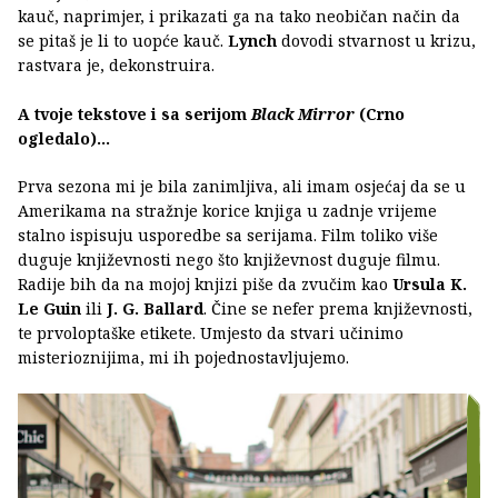
kauč, naprimjer, i prikazati ga na tako neobičan način da
se pitaš je li to uopće kauč.
Lynch
dovodi stvarnost u krizu,
rastvara je, dekonstruira.
A tvoje tekstove i sa serijom
Black Mirror
(Crno
ogledalo)…
Prva sezona mi je bila zanimljiva, ali imam osjećaj da se u
Amerikama na stražnje korice knjiga u zadnje vrijeme
stalno ispisuju usporedbe sa serijama. Film toliko više
duguje književnosti nego što književnost duguje filmu.
Radije bih da na mojoj knjizi piše da zvučim kao
Ursula K.
Le Guin
ili
J. G. Ballard
. Čine se nefer prema književnosti,
te prvoloptaške etikete. Umjesto da stvari učinimo
misterioznijima, mi ih pojednostavljujemo.