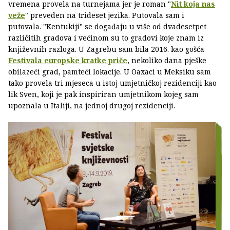
vremena provela na turnejama jer je roman "
Nit koja nas
veže
" preveden na trideset jezika. Putovala sam i
putovala. "Kentukiji" se događaju u više od dvadesetpet
različitih gradova i većinom su to gradovi koje znam iz
književnih razloga. U Zagrebu sam bila 2016. kao gošća
Festivala europske kratke priče
, nekoliko dana pješke
obilazeći grad, pamteći lokacije. U Oaxaci u Meksiku sam
tako provela tri mjeseca u istoj umjetničkoj rezidenciji kao
lik Sven, koji je pak inspiriran umjetnikom kojeg sam
upoznala u Italiji, na jednoj drugoj rezidenciji.