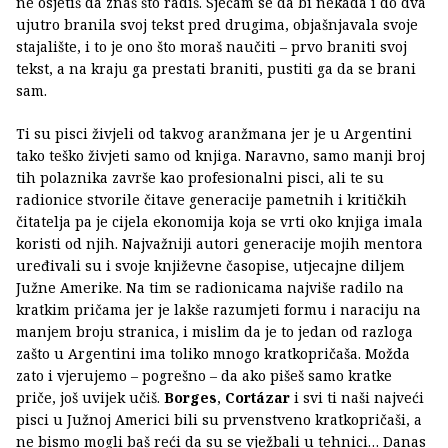
ne osjetiš da znaš što radiš. Sjećam se da bi nekada i do dva
ujutro branila svoj tekst pred drugima, objašnjavala svoje
stajalište, i to je ono što moraš naučiti – prvo braniti svoj
tekst, a na kraju ga prestati braniti, pustiti ga da se brani
sam.
Ti su pisci živjeli od takvog aranžmana jer je u Argentini
tako teško živjeti samo od knjiga. Naravno, samo manji broj
tih polaznika završe kao profesionalni pisci, ali te su
radionice stvorile čitave generacije pametnih i kritičkih
čitatelja pa je cijela ekonomija koja se vrti oko knjiga imala
koristi od njih. Najvažniji autori generacije mojih mentora
uređivali su i svoje književne časopise, utjecajne diljem
Južne Amerike. Na tim se radionicama najviše radilo na
kratkim pričama jer je lakše razumjeti formu i naraciju na
manjem broju stranica, i mislim da je to jedan od razloga
zašto u Argentini ima toliko mnogo kratkopričaša. Možda
zato i vjerujemo – pogrešno – da ako pišeš samo kratke
priče, još uvijek učiš.
Borges
,
Cortázar
i svi ti naši najveći
pisci u Južnoj Americi bili su prvenstveno kratkopričaši, a
ne bismo mogli baš reći da su se vježbali u tehnici… Danas