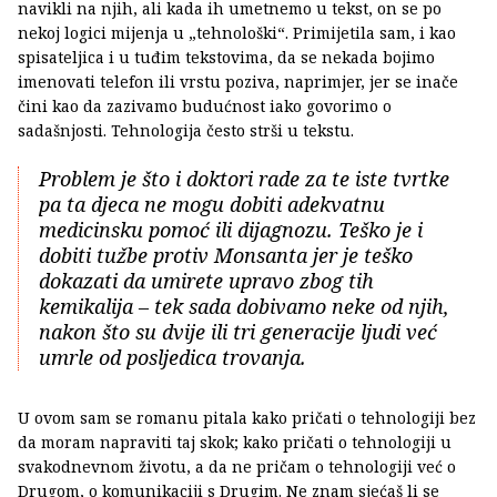
navikli na njih, ali kada ih umetnemo u tekst, on se po
nekoj logici mijenja u „tehnološki“. Primijetila sam, i kao
spisateljica i u tuđim tekstovima, da se nekada bojimo
imenovati telefon ili vrstu poziva, naprimjer, jer se inače
čini kao da zazivamo budućnost iako govorimo o
sadašnjosti. Tehnologija često strši u tekstu.
Problem je što i doktori rade za te iste tvrtke
pa ta djeca ne mogu dobiti adekvatnu
medicinsku pomoć ili dijagnozu. Teško je i
dobiti tužbe protiv Monsanta jer je teško
dokazati da umirete upravo zbog tih
kemikalija – tek sada dobivamo neke od njih,
nakon što su dvije ili tri generacije ljudi već
umrle od posljedica trovanja.
U ovom sam se romanu pitala kako pričati o tehnologiji bez
da moram napraviti taj skok; kako pričati o tehnologiji u
svakodnevnom životu, a da ne pričam o tehnologiji već o
Drugom, o komunikaciji s Drugim. Ne znam sjećaš li se