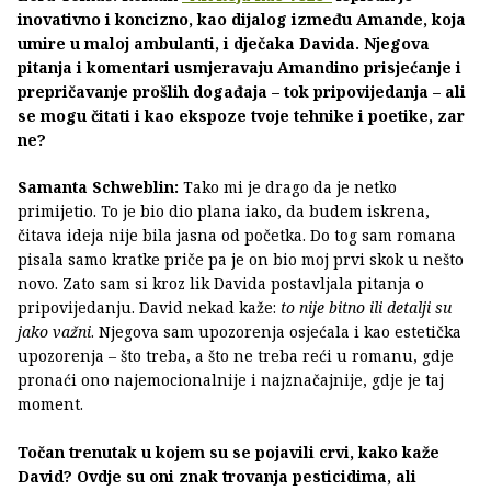
inovativno i koncizno, kao dijalog između Amande, koja
umire u maloj ambulanti, i dječaka Davida. Njegova
pitanja i komentari usmjeravaju Amandino prisjećanje i
prepričavanje prošlih događaja – tok pripovijedanja – ali
se mogu čitati i kao ekspoze tvoje tehnike i poetike, zar
ne?
Samanta Schweblin:
Tako mi je drago da je netko
primijetio. To je bio dio plana iako, da budem iskrena,
čitava ideja nije bila jasna od početka. Do tog sam romana
pisala samo kratke priče pa je on bio moj prvi skok u nešto
novo. Zato sam si kroz lik Davida postavljala pitanja o
pripovijedanju. David nekad kaže:
to nije bitno ili detalji su
jako važni
. Njegova sam upozorenja osjećala i kao estetička
upozorenja – što treba, a što ne treba reći u romanu, gdje
pronaći ono najemocionalnije i najznačajnije, gdje je taj
moment.
Točan trenutak u kojem su se pojavili crvi, kako kaže
David? Ovdje su oni znak trovanja pesticidima, ali