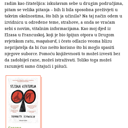
radim kao čitateljica: iskušavam sebe u drugim područjima,
pitam se velika pitanja – bih li bila sposobna preživjeti u
takvim okolnostima, što bih ja učinila? Na taj način odem u
izvidnicu u određene teme, strahove, a onda se vraćam
sebi s novim, vitalnim informacijama. Kao moj djed iz
Elzasa u Francuskoj, koji je bio špijun otpora u Drugom
svjetskom ratu,
maquisard
, i često odlazio veoma blizu
neprijatelja da bi čuo nešto korisno što bi moglo spasiti
njegove suborce. Pomoću književnosti to možeš izvesti bez
da zadobiješ rane, možeš istraživati. Toliko toga možeš
razumjeti samo čitajući i pišući.
Sezona