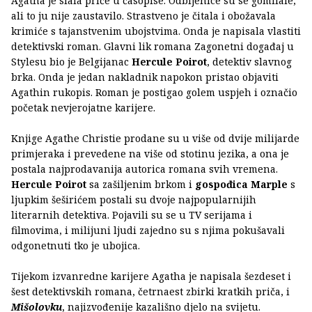
Agatha je slala priče u časopise. Odbijenice su se gomilale,
ali to ju nije zaustavilo. Strastveno je čitala i obožavala
krimiće s tajanstvenim ubojstvima. Onda je napisala vlastiti
detektivski roman. Glavni lik romana Zagonetni događaj u
Stylesu bio je Belgijanac
Hercule Poirot
, detektiv slavnog
brka. Onda je jedan nakladnik napokon pristao objaviti
Agathin rukopis. Roman je postigao golem uspjeh i označio
početak nevjerojatne karijere.
Knjige Agathe Christie prodane su u više od dvije milijarde
primjeraka i prevedene na više od stotinu jezika, a ona je
postala najprodavanija autorica romana svih vremena.
Hercule
Poirot
sa zašiljenim brkom i
gospođica Marple
s
ljupkim šeširićem postali su dvoje najpopularnijih
literarnih detektiva. Pojavili su se u TV serijama i
filmovima, i milijuni ljudi zajedno su s njima pokušavali
odgonetnuti tko je ubojica.
Tijekom izvanredne karijere Agatha je napisala šezdeset i
šest detektivskih romana, četrnaest zbirki kratkih priča, i
Mišolovku
, najizvođenije kazališno djelo na svijetu.