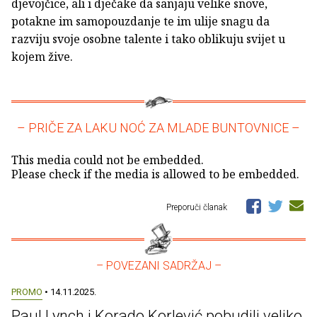
djevojčice, ali i dječake da sanjaju velike snove,
potakne im samopouzdanje te im ulije snagu da
razviju svoje osobne talente i tako oblikuju svijet u
kojem žive.
– PRIČE ZA LAKU NOĆ ZA MLADE BUNTOVNICE –
This media could not be embedded.
Please check if the media is allowed to be embedded.
Preporuči članak
– POVEZANI SADRŽAJ –
PROMO
• 14.11.2025.
Paul Lynch i Korado Korlević pobudili veliko