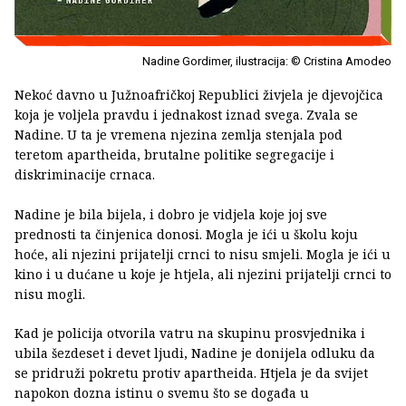
Nadine Gordimer, ilustracija: © Cristina Amodeo
Nekoć davno u Južnoafričkoj Republici živjela je djevojčica
koja je voljela pravdu i jednakost iznad svega. Zvala se
Nadine. U ta je vremena njezina zemlja stenjala pod
teretom apartheida, brutalne politike segregacije i
diskriminacije crnaca.
Nadine je bila bijela, i dobro je vidjela koje joj sve
prednosti ta činjenica donosi. Mogla je ići u školu koju
hoće, ali njezini prijatelji crnci to nisu smjeli. Mogla je ići u
kino i u dućane u koje je htjela, ali njezini prijatelji crnci to
nisu mogli.
Kad je policija otvorila vatru na skupinu prosvjednika i
ubila šezdeset i devet ljudi, Nadine je donijela odluku da
se pridruži pokretu protiv apartheida. Htjela je da svijet
napokon dozna istinu o svemu što se događa u