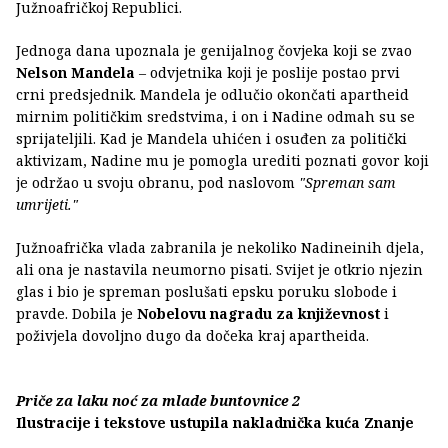
Južnoafričkoj Republici.
Jednoga dana upoznala je genijalnog čovjeka koji se zvao
Nelson Mandela
– odvjetnika koji je poslije postao prvi
crni predsjednik. Mandela je odlučio okončati apartheid
mirnim političkim sredstvima, i on i Nadine odmah su se
sprijateljili. Kad je Mandela uhićen i osuđen za politički
aktivizam, Nadine mu je pomogla urediti poznati govor koji
je održao u svoju obranu, pod naslovom
"Spreman sam
umrijeti."
Južnoafrička vlada zabranila je nekoliko Nadineinih djela,
ali ona je nastavila neumorno pisati. Svijet je otkrio njezin
glas i bio je spreman poslušati epsku poruku slobode i
pravde. Dobila je
Nobelovu nagradu za književnost
i
poživjela dovoljno dugo da dočeka kraj apartheida.
Priče za laku noć za mlade buntovnice 2
Ilustracije i tekstove ustupila nakladnička kuća Znanje