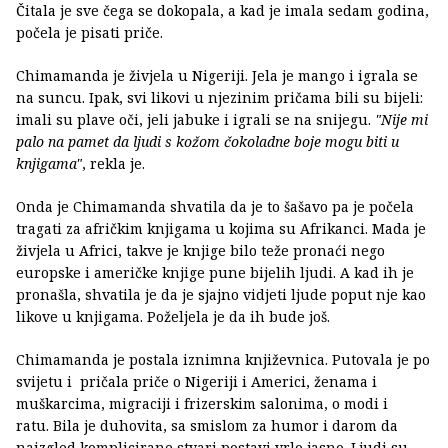
Čitala je sve čega se dokopala, a kad je imala sedam godina,
počela je pisati priče.
Chimamanda je živjela u Nigeriji. Jela je mango i igrala se
na suncu. Ipak, svi likovi u njezinim pričama bili su bijeli:
imali su plave oči, jeli jabuke i igrali se na snijegu.
"Nije mi
palo na pamet da ljudi s kožom čokoladne boje mogu biti u
knjigama"
, rekla je.
Onda je Chimamanda shvatila da je to šašavo pa je počela
tragati za afričkim knjigama u kojima su Afrikanci. Mada je
živjela u Africi, takve je knjige bilo teže pronaći nego
europske i američke knjige pune bijelih ljudi. A kad ih je
pronašla, shvatila je da je sjajno vidjeti ljude poput nje kao
likove u knjigama. Poželjela je da ih bude još.
Chimamanda je postala iznimna književnica. Putovala je po
svijetu i pričala priče o Nigeriji i Americi, ženama i
muškarcima, migraciji i frizerskim salonima, o modi i
ratu. Bila je duhovita, sa smislom za humor i darom da
naizgled komplicirane stvari postavi vrlo jasno. Ljudi su