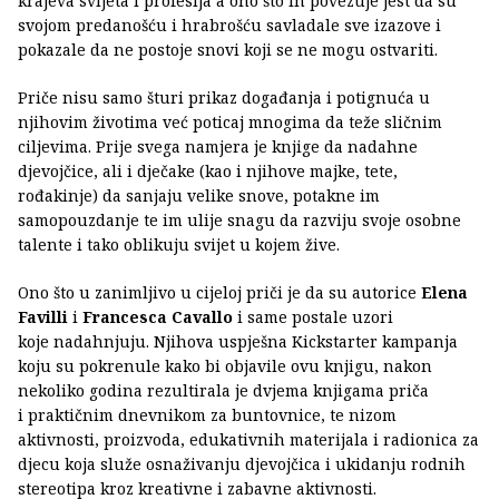
krajeva svijeta i profesija a ono što ih povezuje jest da su
svojom predanošću i hrabrošću savladale sve izazove i
pokazale da ne postoje snovi koji se ne mogu ostvariti.
Priče nisu samo šturi prikaz događanja i potignuća u
njihovim životima već poticaj mnogima da teže sličnim
ciljevima. Prije svega namjera je knjige da nadahne
djevojčice, ali i dječake (kao i njihove majke, tete,
rođakinje) da sanjaju velike snove, potakne im
samopouzdanje te im ulije snagu da razviju svoje osobne
talente i tako oblikuju svijet u kojem žive.
Ono što u zanimljivo u cijeloj priči je da su autorice
Elena
Favilli
i
Francesca Cavallo
i same postale uzori
koje nadahnjuju. Njihova uspješna Kickstarter kampanja
koju su pokrenule kako bi objavile ovu knjigu, nakon
nekoliko godina rezultirala je dvjema knjigama priča
i praktičnim dnevnikom za buntovnice, te nizom
aktivnosti, proizvoda, edukativnih materijala i radionica za
djecu koja služe osnaživanju djevojčica i ukidanju rodnih
stereotipa kroz kreativne i zabavne aktivnosti.