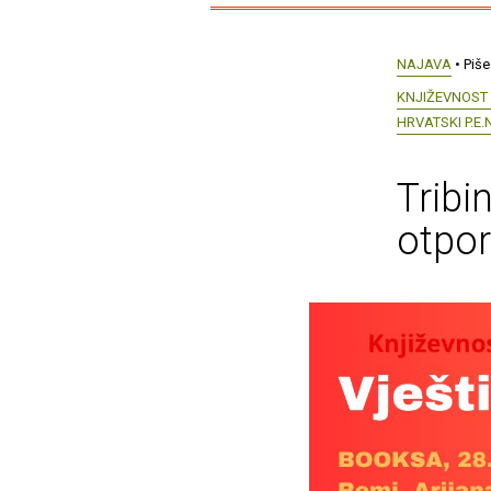
NAJAVA
• Piše
KNJIŽEVNOST 
HRVATSKI P.E.
Tribi
otpo