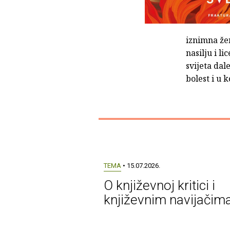
iznimna že
nasilju i l
svijeta dal
bolest i u 
TEMA
• 15.07.2026.
O književnoj kritici i
književnim navijačim