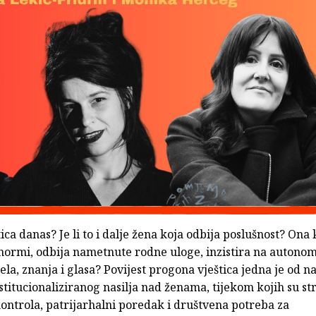
tica danas? Je li to i dalje žena koja odbija poslušnost? Ona k
normi, odbija nametnute rodne uloge, inzistira na autonom
ijela, znanja i glasa? Povijest progona vještica jedna je od 
nstitucionaliziranog nasilja nad ženama, tijekom kojih su st
kontrola, patrijarhalni poredak i društvena potreba za