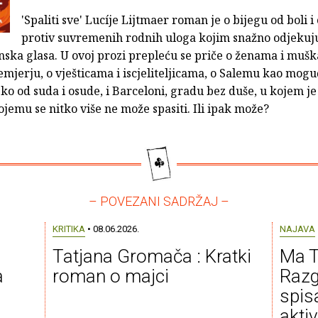
'Spaliti sve' Lucíje Lijtmaer roman je o bijegu od boli i
protiv suvremenih rodnih uloga kojim snažno odjekuj
nska glasa. U ovoj prozi prepleću se priče o ženama i mušk
icemjerju, o vješticama i iscjeliteljicama, o Salemu kao mogu
eko od suda i osude, i Barceloni, gradu bez duše, u kojem je
kojemu se nitko više ne može spasiti. Ili ipak može?
– POVEZANI SADRŽAJ –
KRITIKA
• 08.06.2026.
NAJAVA
Tatjana Gromača : Kratki
Ma T
a
roman o majci
Razg
spis
aktiv