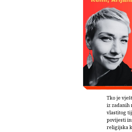
Tko je vješ
iz zadanih 
vlastitog t
povijesti i
religijska 