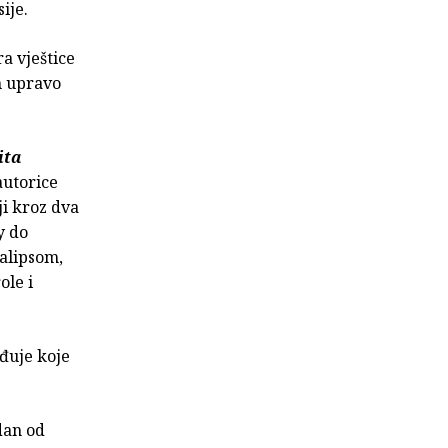
sije.
a vještice
m upravo
ita
utorice
ji kroz dva
y do
alipsom,
ole i
eđuje koje
edan od