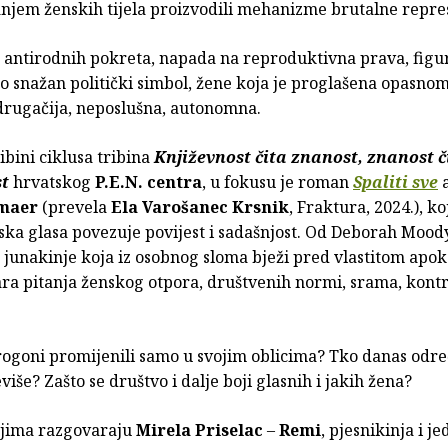
anjem ženskih tijela proizvodili mehanizme brutalne repre
antirodnih pokreta, napada na reproduktivna prava, figur
ao snažan politički simbol, žene koja je proglašena opasno
 drugačija, neposlušna, autonomna.
ibini ciklusa tribina
Književnost čita znanost, znanost č
st
hrvatskog
P.E.N. centra
, u fokusu je roman
Spaliti sve
a
tmaer
(prevela
Ela Varošanec Krsnik
, Fraktura, 2024.), ko
ska glasa povezuje povijest i sadašnjost. Od Deborah Mood
junakinje koja iz osobnog sloma bježi pred vlastitom apok
ra pitanja ženskog otpora, društvenih normi, srama, kontr
progoni promijenili samo u svojim oblicima? Tko danas odr
više? Zašto se društvo i dalje boji glasnih i jakih žena?
njima razgovaraju
Mirela Priselac
–
Remi
, pjesnikinja i j