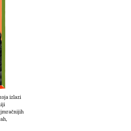
oja izlazi
iji
najmračnijih
rah,