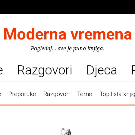
Moderna vremena
Pogledaj... sve je puno knjiga.
e
Razgovori
Djeca
e
Preporuke
Razgovori
Teme
Top lista knji