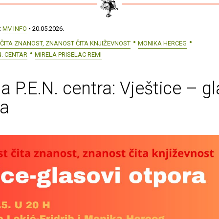
:
MV INFO
• 20.05.2026.
ČITA ZNANOST, ZNANOST ČITA KNJIŽEVNOST
MONIKA HERCEG
N. CENTAR
MIRELA PRISELAC REMI
na P.E.N. centra: Vještice – g
ra