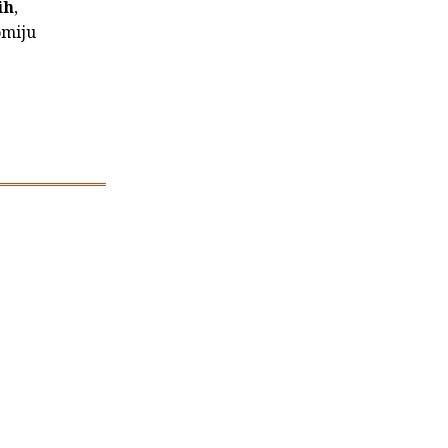
ih
,
omiju