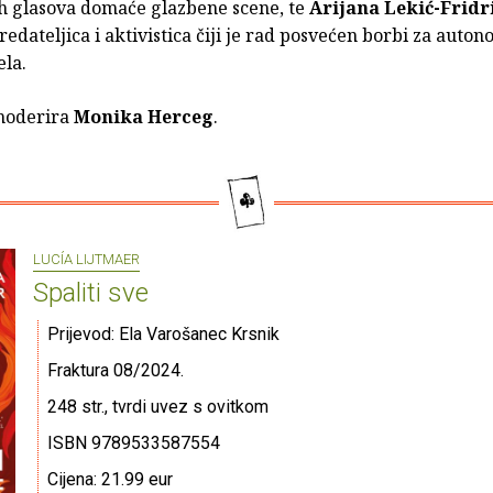
ih glasova domaće glazbene scene, te
Arijana Lekić-Fridr
redateljica i aktivistica čiji je rad posvećen borbi za auton
ela.
moderira
Monika Herceg
.
LUCÍA LIJTMAER
Spaliti sve
Prijevod: Ela Varošanec Krsnik
Fraktura 08/2024.
248 str., tvrdi uvez s ovitkom
ISBN 9789533587554
Cijena: 21.99 eur