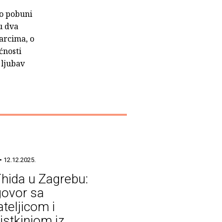
 o pobuni
u dva
arcima, o
ćnosti
 ljubav
• 12.12.2025.
hida u Zagrebu:
ovor sa
ateljicom i
istkinjom iz