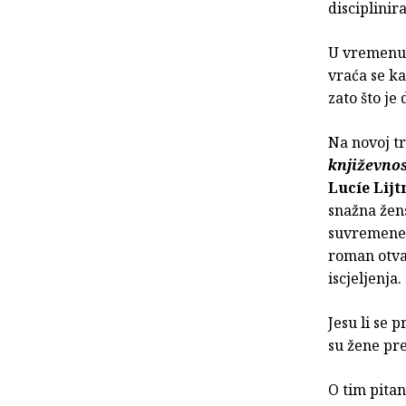
disciplinir
U vremenu 
vraća se k
zato što je
Na novoj tr
književno
Lucíe Lij
snažna žen
suvremene 
roman otva
iscjeljenja.
Jesu li se 
su žene pre
O tim pita