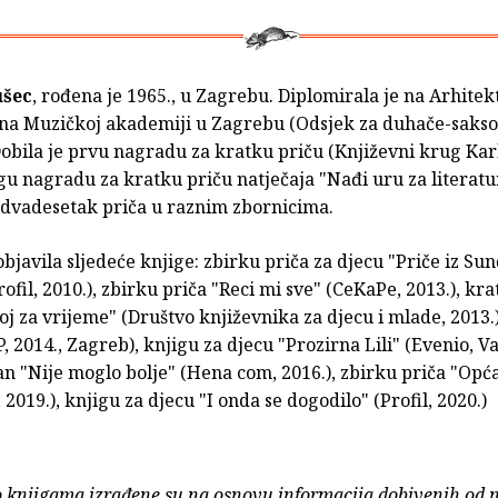
ušec
, rođena je 1965., u Zagrebu. Diplomirala je na Arhit
i na Muzičkoj akademiji u Zagrebu (Odsjek za duhače-saksof
Dobila je prvu nagradu za kratku priču (Književni krug Kar
gu nagradu za kratku priču natječaja "Nađi uru za literatu
e dvadesetak priča u raznim zbornicima.
objavila sljedeće knjige: zbirku priča za djecu "Priče iz Su
rofil, 2010.), zbirku priča "Reci mi sve" (CeKaPe, 2013.), kr
roj za vrijeme" (Društvo književnika za djecu i mlade, 2013
, 2014., Zagreb), knjigu za djecu "Prozirna Lili" (Evenio, V
n "Nije moglo bolje" (Hena com, 2016.), zbirku priča "Opć
2019.), knjigu za djecu "I onda se dogodilo" (Profil, 2020.)
o knjigama izrađene su na osnovu informacija dobivenih od 