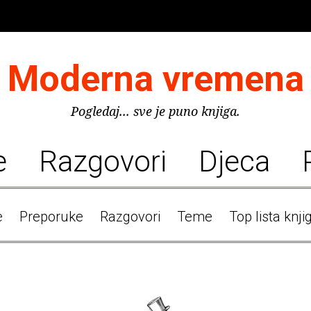
Moderna vremena
Pogledaj... sve je puno knjiga.
e
Razgovori
Djeca
e
Preporuke
Razgovori
Teme
Top lista knji