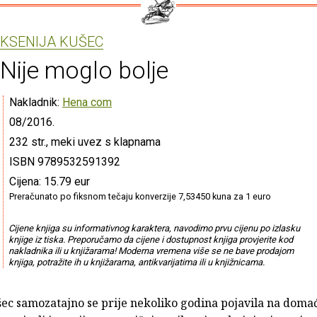
KSENIJA KUŠEC
Nije moglo bolje
Nakladnik:
Hena com
08/2016.
232 str., meki uvez s klapnama
ISBN 9789532591392
Cijena: 15.79 eur
Preračunato po fiksnom tečaju konverzije 7,53450 kuna za 1 euro
Cijene knjiga su informativnog karaktera, navodimo prvu cijenu po izlasku
knjige iz tiska. Preporučamo da cijene i dostupnost knjiga provjerite kod
nakladnika ili u knjižarama! Moderna vremena više se ne bave prodajom
knjiga, potražite ih u knjižarama, antikvarijatima ili u knjižnicama.
šec samozatajno se prije nekoliko godina pojavila na doma