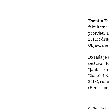
Ksenija K
fakultetu 
prosvjeti. 
2011) i dru
Objavila j
Do sada je 
sustava" (P
"Janko i st
"Sobe" (CKP
2015), roma
(Hena com, 
© Bilješke 