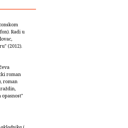
ektonskom
on). Radi u
lovac,
ru" (2012).
nčeva
atki roman
.), roman
araždin,
a opasnost"
nakladnika i