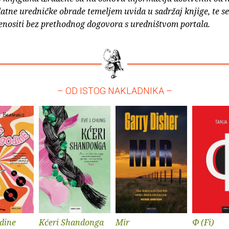
atne uredničke obrade temeljem uvida u sadržaj knjige, te s
enositi bez prethodnog dogovora s uredništvom portala.
– OD ISTOG NAKLADNIKA –
dine
Kćeri Shandonga
Mir
Φ (Fi)