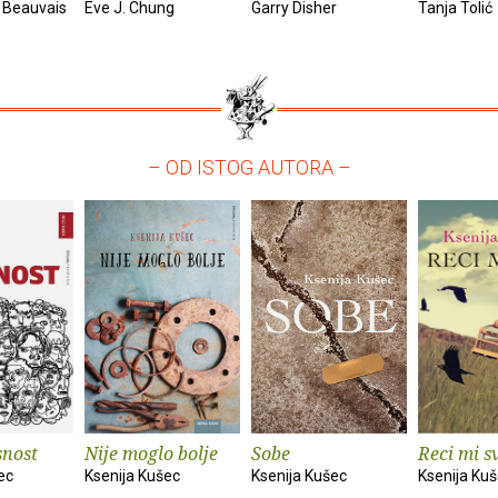
 Beauvais
Eve J. Chung
Garry Disher
Tanja Tolić
– OD ISTOG AUTORA –
snost
Nije moglo bolje
Sobe
Reci mi s
ec
Ksenija Kušec
Ksenija Kušec
Ksenija Ku