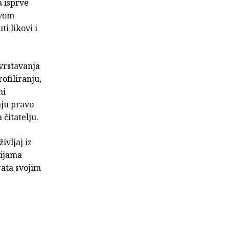
a isprve
ovom
i likovi i
vrstavanja
ofiliranju,
ni
aju pravo
 čitatelju.
ivljaj iz
cijama
rata svojim