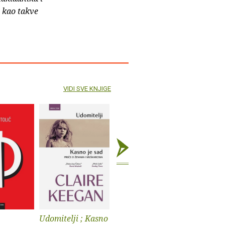
e kao takve
VIDI SVE KNJIGE
Udomitelji ; Kasno
Čast
Teška vo