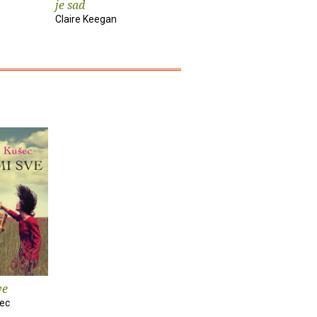
je sad
Elif Shafak
Pia Prezelj
Claire Keegan
ve
šec