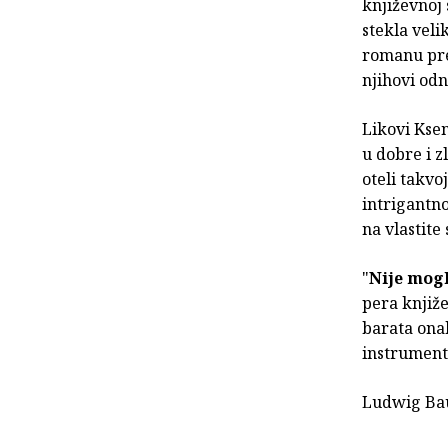
književnoj 
stekla veli
romanu pred
njihovi odn
Likovi Kse
u dobre i z
oteli takvo
intrigantn
na vlastite 
"
Nije mogl
pera knjiže
barata onak
instrumen
Ludwig Ba