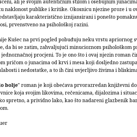
sceni, ali je svojim autentičnim stilom i osebujnim junacim
ku naklonost publike i kritike. Okosnicu njezine proze i u 
stavljaju karakteristično iznijansirani i ponešto pomaknut
osi, prvenstveno na psihološkoj razini.
nije Kušec na prvi pogled pobuđuju neku vrstu apriornog s
le, da bi se zatim, zahvaljujući minucioznom psihološkom pr
j jednoznačnoj procjeni. To je ono što i ovaj njezin roman či
om pričom o junacima od krvi i mesa koji dosljedno zastup
slabosti i nedostatke, a to ih čini uvjerljivo živima i bliskima
o bolje
" roman je koji obećava prvorazredan književni dož
vnice koja svojim likovima, rečenicama, dijalozima i situa
o spretno, a prividno lako, kao što nadareni glazbenik ba
tom.
uer