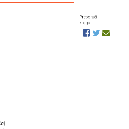
Preporuči
knjigu
ćoj