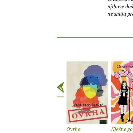
njihove dod
ne smiju pr
Ovrha
Nježne go