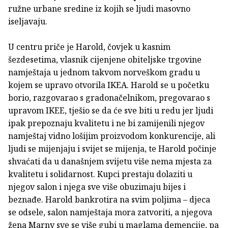
ružne urbane sredine iz kojih se ljudi masovno
iseljavaju.
U centru priče je Harold, čovjek u kasnim
šezdesetima, vlasnik cijenjene obiteljske trgovine
namještaja u jednom takvom norveškom gradu u
kojem se upravo otvorila IKEA. Harold se u početku
borio, razgovarao s gradonačelnikom, pregovarao s
upravom IKEE, tješio se da će sve biti u redu jer ljudi
ipak prepoznaju kvalitetu i ne bi zamijenili njegov
namještaj vidno lošijim proizvodom konkurencije, ali
ljudi se mijenjaju i svijet se mijenja, te Harold počinje
shvaćati da u današnjem svijetu više nema mjesta za
kvalitetu i solidarnost. Kupci prestaju dolaziti u
njegov salon i njega sve više obuzimaju bijes i
beznađe. Harold bankrotira na svim poljima – djeca
se odsele, salon namještaja mora zatvoriti, a njegova
žena Marny sve se više gubi u maglama demencije, pa