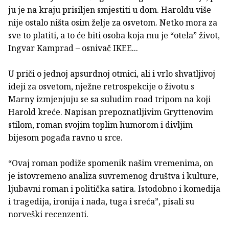
ju je na kraju prisiljen smjestiti u dom. Haroldu više
nije ostalo ništa osim želje za osvetom. Netko mora za
sve to platiti, a to će biti osoba koja mu je “otela” život,
Ingvar Kamprad – osnivač IKEE...
U priči o jednoj apsurdnoj otmici, ali i vrlo shvatljivoj
ideji za osvetom, nježne retrospekcije o životu s
Marny izmjenjuju se sa suludim road tripom na koji
Harold kreće. Napisan prepoznatljivim Gryttenovim
stilom, roman svojim toplim humorom i divljim
bijesom pogađa ravno u srce.
“Ovaj roman podiže spomenik našim vremenima, on
je istovremeno analiza suvremenog društva i kulture,
ljubavni roman i politička satira. Istodobno i komedija
i tragedija, ironija i nada, tuga i sreća”, pisali su
norveški recenzenti.