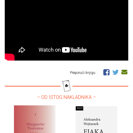
Preporuči knjigu
– OD ISTOG NAKLADNIKA –