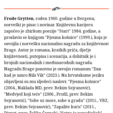
Frode Grytten
, rođen 1960. godine u Bergenu,
norveški je pisac i novinar. Književnu karijeru
započeo je zbirkom poezije "Start" 1984. godine, a
proslavio se knjigom "Pjesma košnice" (1999.), koja je
osvojila i norvešku nacionalnu nagradu za književnost
Brage. Autor je romana, kratkih priča, dječje
književnosti, putopisa i scenarija, a dobitnik je i
brojnih nacionalnih i međunarodnih nagrada.
Nagradu Brage ponovno je osvojio romanom "Dan
kad je umro Nils Vik" (2023.). Na hrvatskome jeziku
objavljeni su mu sljedeći naslovi: "Pjesma košnice"
(2004., Naklada MD, prev. Bekim Sejranović),
"Medvjed koji teče" (2006., Profil, prev. Bekim
Sejranović), "Sobe uz more, sobe u gradu" (2015., VBZ,
prev. Bekim Sejranović), "Zapalite kuću" (2015.,