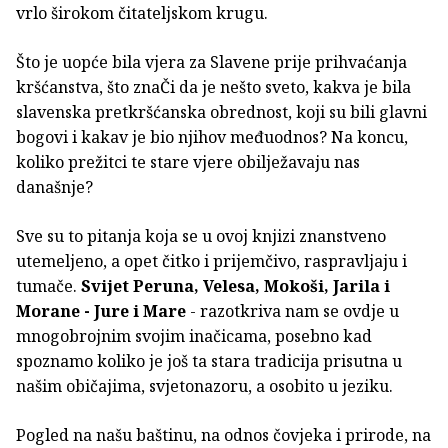
vrlo širokom čitateljskom krugu.
Što je uopće bila vjera za Slavene prije prihvaćanja
kršćanstva, što znaČi da je nešto sveto, kakva je bila
slavenska pretkršćanska obrednost, koji su bili glavni
bogovi i kakav je bio njihov međuodnos? Na koncu,
koliko prežitci te stare vjere obilježavaju nas
današnje?
Sve su to pitanja koja se u ovoj knjizi znanstveno
utemeljeno, a opet čitko i prijemčivo, raspravljaju i
tumače.
Svijet Peruna, Velesa, Mokoši, Jarila i
Morane - Jure i Mare
- razotkriva nam se ovdje u
mnogobrojnim svojim inačicama, posebno kad
spoznamo koliko je još ta stara tradicija prisutna u
našim običajima, svjetonazoru, a osobito u jeziku.
Pogled na našu baštinu, na odnos čovjeka i prirode, na