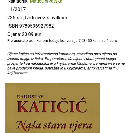
Nakladnik:
Matica hrvatska
11/2017.
235 str., tvrdi uvez s ovitkom
ISBN 9789536927982
Cijena: 23.89 eur
Preračunato po fiksnom tečaju konverzije 7,53450 kuna za 1 euro
Cijene knjiga su informativnog karaktera, navodimo prvu cijenu po
izlasku knjige iz tiska. Preporučamo da cijene i dostupnost knjiga
provjerite kod nakladnika ili u knjižarama! Moderna vremena više se ne
bave prodajom knjiga, potražite ih u knjižarama, antikvarijatima ili u
knjižnicama.