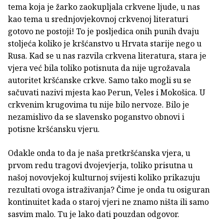
tema koja je žarko zaokupljala crkvene ljude, u nas
kao tema u srednjovjekovnoj crkvenoj literaturi
gotovo ne postoji! To je posljedica onih punih dvaju
stoljeća koliko je kršćanstvo u Hrvata starije nego u
Rusa. Kad se u nas razvila crkvena literatura, stara je
vjera već bila toliko potisnuta da nije ugrožavala
autoritet kršćanske crkve. Samo tako mogli su se
sačuvati nazivi mjesta kao Perun, Veles i Mokošica. U
crkvenim krugovima tu nije bilo nervoze. Bilo je
nezamislivo da se slavensko poganstvo obnovi i
potisne kršćansku vjeru.
Odakle onda to da je naša pretkršćanska vjera, u
prvom redu tragovi dvojevjerja, toliko prisutna u
našoj novovjekoj kulturnoj svijesti koliko prikazuju
rezultati ovoga istraživanja? Čime je onda tu osiguran
kontinuitet kada o staroj vjeri ne znamo ništa ili samo
sasvim malo. Tu je lako dati pouzdan odgovor.