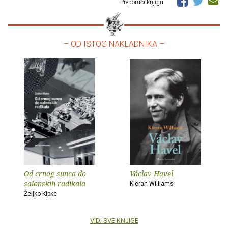
Preporuči knjigu
– OD ISTOG NAKLADNIKA –
Od crnog sunca do
Václav Havel
salonskih radikala
Kieran Williams
Željko Kipke
VIDI SVE KNJIGE