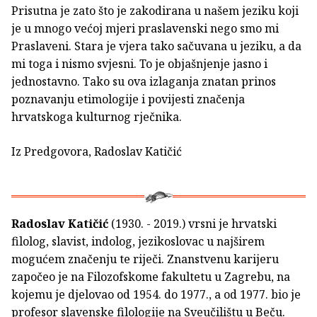
Prisutna je zato što je zakodirana u našem jeziku koji
je u mnogo većoj mjeri praslavenski nego smo mi
Praslaveni. Stara je vjera tako sačuvana u jeziku, a da
mi toga i nismo svjesni. To je objašnjenje jasno i
jednostavno. Tako su ova izlaganja znatan prinos
poznavanju etimologije i povijesti značenja
hrvatskoga kulturnog rječnika.
Iz Predgovora, Radoslav Katičić
Radoslav Katičić
(1930. - 2019.) vrsni je hrvatski
filolog, slavist, indolog, jezikoslovac u najširem
mogućem značenju te riječi. Znanstvenu karijeru
započeo je na Filozofskome fakultetu u Zagrebu, na
kojemu je djelovao od 1954. do 1977., a od 1977. bio je
profesor slavenske filologije na Sveučilištu u Beču.