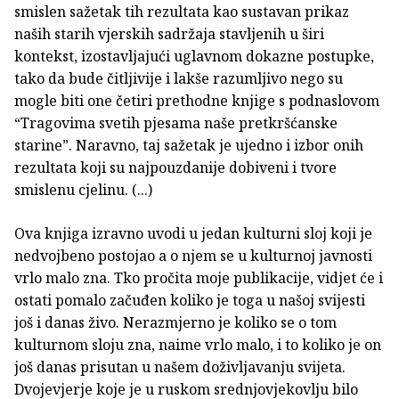
smislen sažetak tih rezultata kao sustavan prikaz
naših starih vjerskih sadržaja stavljenih u širi
kontekst, izostavljajući uglavnom dokazne postupke,
tako da bude čitljivije i lakše razumljivo nego su
mogle biti one četiri prethodne knjige s podnaslovom
“Tragovima svetih pjesama naše pretkršćanske
starine”. Naravno, taj sažetak je ujedno i izbor onih
rezultata koji su najpouzdanije dobiveni i tvore
smislenu cjelinu. (...)
Ova knjiga izravno uvodi u jedan kulturni sloj koji je
nedvojbeno postojao a o njem se u kulturnoj javnosti
vrlo malo zna. Tko pročita moje publikacije, vidjet će i
ostati pomalo začuđen koliko je toga u našoj svijesti
još i danas živo. Nerazmjerno je koliko se o tom
kulturnom sloju zna, naime vrlo malo, i to koliko je on
još danas prisutan u našem doživljavanju svijeta.
Dvojevjerje koje je u ruskom srednjovjekovlju bilo