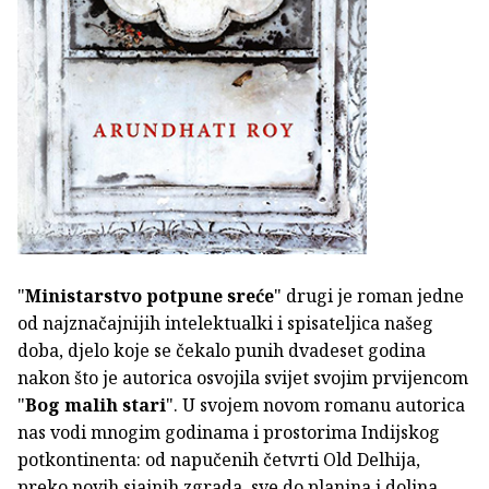
"
Ministarstvo potpune sreće
" drugi je roman jedne
od najznačajnijih intelektualki i spisateljica našeg
doba, djelo koje se čekalo punih dvadeset godina
nakon što je autorica osvojila svijet svojim prvijencom
"
Bog malih stari
". U svojem novom romanu autorica
nas vodi mnogim godinama i prostorima Indijskog
potkontinenta: od napučenih četvrti Old Delhija,
preko novih sjajnih zgrada, sve do planina i dolina