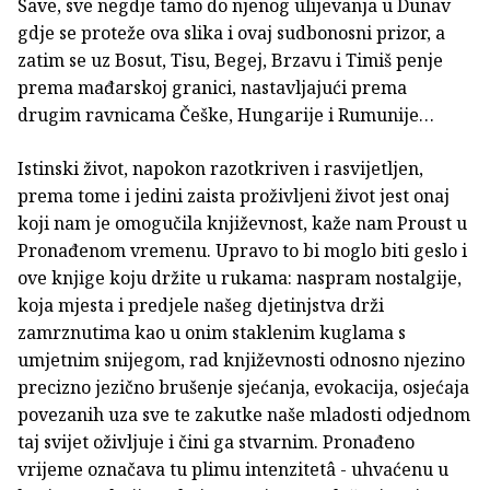
Save, sve negdje tamo do njenog ulijevanja u Dunav
gdje se proteže ova slika i ovaj sudbonosni prizor, a
zatim se uz Bosut, Tisu, Begej, Brzavu i Timiš penje
prema mađarskoj granici, nastavljajući prema
drugim ravnicama Češke, Hungarije i Rumunije…
Istinski život, napokon razotkriven i rasvijetljen,
prema tome i jedini zaista proživljeni život jest onaj
koji nam je omogučila književnost, kaže nam Proust u
Pronađenom vremenu. Upravo to bi moglo biti geslo i
ove knjige koju držite u rukama: naspram nostalgije,
koja mjesta i predjele našeg djetinjstva drži
zamrznutima kao u onim staklenim kuglama s
umjetnim snijegom, rad književnosti odnosno njezino
precizno jezično brušenje sjećanja, evokacija, osjećaja
povezanih uza sve te zakutke naše mladosti odjednom
taj svijet oživljuje i čini ga stvarnim. Pronađeno
vrijeme označava tu plimu intenzitetâ - uhvaćenu u