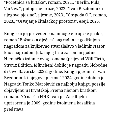
"Početnica za luđake", roman, 2021., "Berlin, Pula,
Varšava", putopisne proze, 2022. "Ivan Bezdomnik i
njegove pjesme", pjesme, 2023., "Gospođa O.", roman,
2023., "Osvajanje čitalačkog prostora", eseji, 2025.
Knjige su joj prevedene na mnoge europske jezike,
roman "Božanska dječica" nagrađen je godišnjom
nagradom za književno stvaralaštvo Vladimir Nazor,
kao i nagradom Jutarnjeg lista za roman godine.
Njemačko izdanje ovog romana (prijevod Will Firth,
Stroux Edition, München) dobilo je nagradu Slobodne
države Bavarske 2022. godine. Knjiga pjesama" Ivan
Bezdomnik i njegove pjesme" 2024. godine dobila je
Nagradu Tonko Marojević za najbolju knjigu poezije
objavljenu u Hrvatskoj. Prema njenom kratkom
romanu "Crnac" u HNK Ivan pl. Zajc Rijeka
uprizorena je 2009. godine istoimena kazališna
predstava.