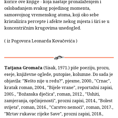
korice ove knjige - koja nastaje pronalaženjem i
oslobađanjem svakog pojedinog momenta,
samosvojnog vremenskog atoma, koji oko sebe
kristalizira percepte i afekte nekog mjesta i širi se u
koncentričnim krugovima unedogled.
( iz Pogovora Leonarda Kovačevića )
Tatjana Gromača
(Sisak, 1971.) piše poeziju, prozu,
eseje, književne oglede, putopise, kolumne. Do sada je
objavila: "Nešto nije u redu?", pjesme, 2000., "Crnac",
kratak roman, 2004., "Bijele vrane", reportažni zapisi,
2005., "Božanska dječica", roman, 2012., "Ushiti,
zamjeranja, opčinjenosti", prozni zapisi, 2014., "Bolest
svijeta", roman, 2016., "Carstvo nemoći", roman, 2017.,
"Mrtav rukavac rijeke Save", prozni zapisi, 2018.,