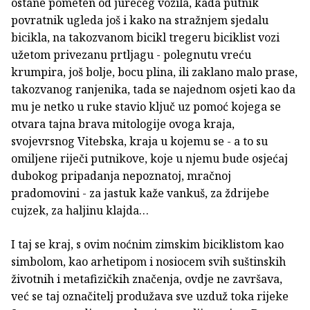
ostane pometen od jurećeg vozila, kada putnik
povratnik ugleda još i kako na stražnjem sjedalu
bicikla, na takozvanom bicikl tregeru biciklist vozi
užetom privezanu prtljagu - polegnutu vreću
krumpira, još bolje, bocu plina, ili zaklano malo prase,
takozvanog ranjenika, tada se najednom osjeti kao da
mu je netko u ruke stavio ključ uz pomoć kojega se
otvara tajna brava mitologije ovoga kraja,
svojevrsnog Vitebska, kraja u kojemu se - a to su
omiljene riječi putnikove, koje u njemu bude osjećaj
dubokog pripadanja nepoznatoj, mračnoj
pradomovini - za jastuk kaže vankuš, za ždrijebe
cujzek, za haljinu klajda…
I taj se kraj, s ovim noćnim zimskim biciklistom kao
simbolom, kao arhetipom i nosiocem svih suštinskih
životnih i metafizičkih značenja, ovdje ne završava,
već se taj označitelj produžava sve uzduž toka rijeke