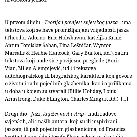
U prvom dijelu -
Teorija i povijest svjetskog jazza
- ima
tekstova koji se bave promišljanjem vrijednosti jazza
(Theodor Adorno, Eric Hobsbawm, Rašeljka Krnić,
Antun Tomislav Šaban, Tina Lešničar, Wynton
Marsalis & Herbie Hancock, Gary Burton, itd.), zatim
tekstova koji nude šire povijesne preglede (Boris
Vian, Milen Alempijević, itd.) i tekstova
autobiografskog ili biografskog karaktera koji govore
o životu i radu pojedinih glazbenika, kao i o prilikama
u doba u kojem su stvarali (Billie Holiday, Louis
Armstrong, Duke Ellington, Charles Mingus, itd.). [...]
Drugi dio -
Jazz, književnost i strip
- nudi radove
svjetskih, ali i naših autora, koji su ili inspirirani
jazzom, ili pak pojedinim glazbenicima, od Francisa
Scotta Fitzgeralda i Josefa Škvoreckog, preko Julia