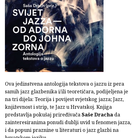
Ova jedinstvena antologija tekstova o jazzu iz pera
samih jazz glazbenika i/ili teoretičara, podijeljena je
na tri dijela: Teorija i povijest svjetskog jazza; Jazz,
književnost i strip, te Jazz u Hrvatskoj. Knjiga
predstavlja pokušaj priređivača
Saše Dracha
da
zainteresiranima ponudi dublji uvid u fenomen jazza,
i da popuni praznine u literaturi o jazz glazbi na
hrvatskom jeziku.