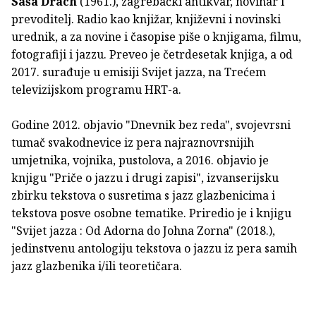
Saša Drach
(1961.), zagrebački antikvar, novinar i
prevoditelj. Radio kao knjižar, književni i novinski
urednik, a za novine i časopise piše o knjigama, filmu,
fotografiji i jazzu. Preveo je četrdesetak knjiga, a od
2017. surađuje u emisiji Svijet jazza, na Trećem
televizijskom programu HRT-a.
Godine 2012. objavio "Dnevnik bez reda", svojevrsni
tumač svakodnevice iz pera najraznovrsnijih
umjetnika, vojnika, pustolova, a 2016. objavio je
knjigu "Priče o jazzu i drugi zapisi", izvanserijsku
zbirku tekstova o susretima s jazz glazbenicima i
tekstova posve osobne tematike. Priredio je i knjigu
"Svijet jazza : Od Adorna do Johna Zorna" (2018.),
jedinstvenu antologiju tekstova o jazzu iz pera samih
jazz glazbenika i/ili teoretičara.