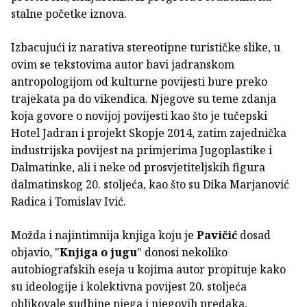
stalne početke iznova.
Izbacujući iz narativa stereotipne turističke slike, u
ovim se tekstovima autor bavi jadranskom
antropologijom od kulturne povijesti bure preko
trajekata pa do vikendica. Njegove su teme zdanja
koja govore o novijoj povijesti kao što je tučepski
Hotel Jadran i projekt Skopje 2014, zatim zajednička
industrijska povijest na primjerima Jugoplastike i
Dalmatinke, ali i neke od prosvjetiteljskih figura
dalmatinskog 20. stoljeća, kao što su Dika Marjanović
Radica i Tomislav Ivić.
Možda i najintimnija knjiga koju je
Pavičić
dosad
objavio, "
Knjiga o jugu
" donosi nekoliko
autobiografskih eseja u kojima autor propituje kako
su ideologije i kolektivna povijest 20. stoljeća
oblikovale sudbine njega i njegovih predaka.