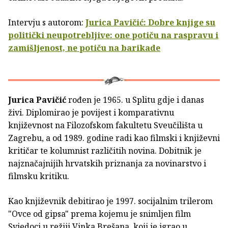
Intervju s autorom:
Jurica Pavičić: Dobre knjige su
politički neupotrebljive: one potiču na raspravu i
zamišljenost, ne potiču na barikade
Jurica Pavičić
rođen je 1965. u Splitu gdje i danas
živi. Diplomirao je povijest i komparativnu
književnost na Filozofskom fakultetu Sveučilišta u
Zagrebu, a od 1989. godine radi kao filmski i književni
kritičar te kolumnist različitih novina. Dobitnik je
najznačajnijih hrvatskih priznanja za novinarstvo i
filmsku kritiku.
Kao književnik debitirao je 1997. socijalnim trilerom
"Ovce od gipsa" prema kojemu je snimljen film
Svjedoci u režiji Vinka Brešana, koji je igrao u