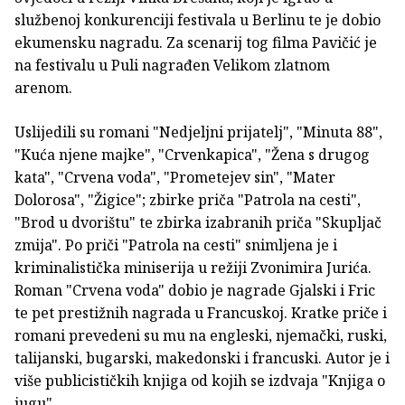
službenoj konkurenciji festivala u Berlinu te je dobio
ekumensku nagradu. Za scenarij tog filma Pavičić je
na festivalu u Puli nagrađen Velikom zlatnom
arenom.
Uslijedili su romani "Nedjeljni prijatelj", "Minuta 88",
"Kuća njene majke", "Crvenkapica", "Žena s drugog
kata", "Crvena voda", "Prometejev sin", "Mater
Dolorosa", "Žigice"; zbirke priča "Patrola na cesti",
"Brod u dvorištu" te zbirka izabranih priča "Skupljač
zmija". Po priči "Patrola na cesti" snimljena je i
kriminalistička miniserija u režiji Zvonimira Jurića.
Roman "Crvena voda" dobio je nagrade Gjalski i Fric
te pet prestižnih nagrada u Francuskoj. Kratke priče i
romani prevedeni su mu na engleski, njemački, ruski,
talijanski, bugarski, makedonski i francuski. Autor je i
više publicističkih knjiga od kojih se izdvaja "Knjiga o
jugu".