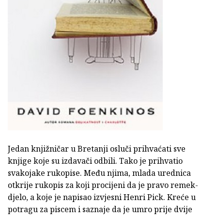
Jedan knjižničar u Bretanji osluči prihvaćati sve
knjige koje su izdavači odbili. Tako je prihvatio
svakojake rukopise. Među njima, mlada urednica
otkrije rukopis za koji procijeni da je pravo remek-
djelo, a koje je napisao izvjesni Henri Pick. Kreće u
potragu za piscem i saznaje da je umro prije dvije