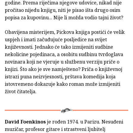
godine. Prema riječima njegove udovice, nikad nije
pročitao nijedu knjigu, niti je pisao išta drugo osim
popisa za kupovinu... Nije li možda vodio tajni život?
Obavijena misterijem, Pickova knjiga postići će velik
uspjeh i imati začuđujuće posljedice na svijet
književnosti. Jednako će tako izmijeniti sudbine
nekolicine pojedinaca, a osobitu sudbinu tvrdoglava
novinara koji ne vjeruje u službenu verziju priče o
knjizi. Što ako je sve namješteno? Priča o književnoj
istrazi puna neizvjesnosti, prštava komedija koja
istovremeno dokazuje kako roman može izmijeniti
život čitatelja.
David Foenkinos
je rođen 1974. u Parizu. Nesuđeni
muzičar, profesor gitare i strastveni ljubitelj