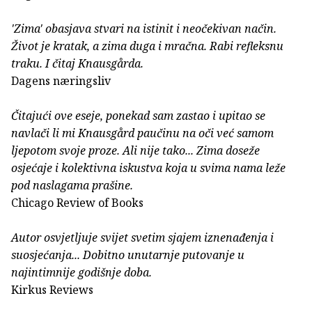
'Zima' obasjava stvari na istinit i neočekivan način.
Život je kratak, a zima duga i mračna. Rabi refleksnu
traku. I čitaj Knausgårda.
Dagens næringsliv
Čitajući ove eseje, ponekad sam zastao i upitao se
navlači li mi Knausgård paučinu na oči već samom
ljepotom svoje proze. Ali nije tako... Zima doseže
osjećaje i kolektivna iskustva koja u svima nama leže
pod naslagama prašine.
Chicago Review of Books
Autor osvjetljuje svijet svetim sjajem iznenađenja i
suosjećanja... Dobitno unutarnje putovanje u
najintimnije godišnje doba.
Kirkus Reviews