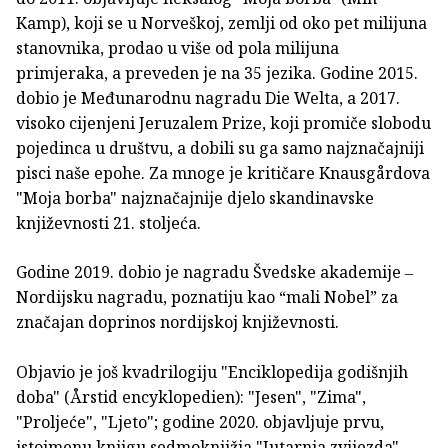
Kamp), koji se u Norveškoj, zemlji od oko pet milijuna
stanovnika, prodao u više od pola milijuna
primjeraka, a preveden je na 35 jezika. Godine 2015.
dobio je Međunarodnu nagradu Die Welta, a 2017.
visoko cijenjeni Jeruzalem Prize, koji promiče slobodu
pojedinca u društvu, a dobili su ga samo najznačajniji
pisci naše epohe. Za mnoge je kritičare Knausgårdova
"Moja borba" najznačajnije djelo skandinavske
književnosti 21. stoljeća.
Godine 2019. dobio je nagradu Švedske akademije ‒
Nordijsku nagradu, poznatiju kao “mali Nobel” za
značajan doprinos nordijskoj književnosti.
Objavio je još kvadrilogiju "Enciklopedija godišnjih
doba" (Årstid encyklopedien): "Jesen", "Zima",
"Proljeće", "Ljeto"; godine 2020. objavljuje prvu,
istoimenu knjigu sedmoknjižja "Jutarnja zvijezda",