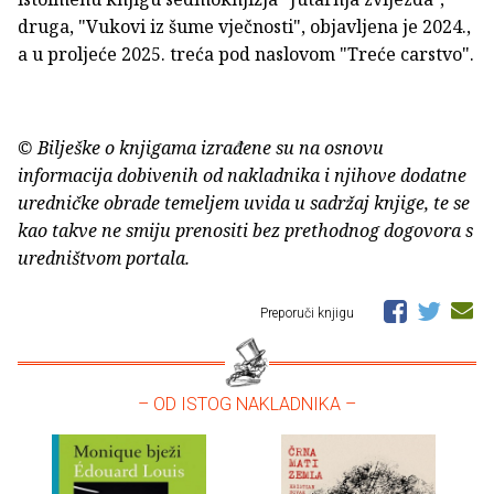
druga, "Vukovi iz šume vječnosti", objavljena je 2024.,
a u proljeće 2025. treća pod naslovom "Treće carstvo".
© Bilješke o knjigama izrađene su na osnovu
informacija dobivenih od nakladnika i njihove dodatne
uredničke obrade temeljem uvida u sadržaj knjige, te se
kao takve ne smiju prenositi bez prethodnog dogovora s
uredništvom portala.
Preporuči knjigu
– OD ISTOG NAKLADNIKA –