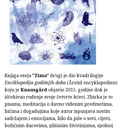
Knjiga eseja
"Zima"
drugi je dio kvadrilogije
Enciklopedija godišnjih doba
(Årstid encyklopedien)
koju je
Knausgård
objavio 2015. godine dok je
iščekivao rođenje svoje četvrte kćeri. Zbirka je to
pisama, meditacija o davno viđenim predmetima,
bićima i događajima koje autor ispunjava novim
sadržajem i emocijama, bilo da piše o sovi, cijevi,
božićnim darovima, plišanim životinjama, spolnoj