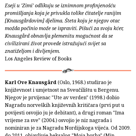
Eseji u 'Zimi' odlikuju se iznimnom profinjenošću
promišljanja koja je privukla tolike čitatelje ranijim
[Knausgårdovim] djelima. Šteta koju je njegov otac
možda počinio može se ispraviti. Pišući za svoju kćer,
Knausgård obnavlja plemenitu mogućnost da se
civilizirani život provede istražujući svijet sa
znatiželjom i divljenjem.
Los Angeles Review of Books
Karl Ove Knausgård
(Oslo, 1968.) studirao je
književnost i umjetnost na Sveučilištu u Bergenu.
Njegov je prvijenac "Ute av verden" (1998.) dobio
Nagradu norveških književnih kritičara (prvi put u
povijesti osvojio ju je debitant), a drugi roman "Ima
vrijeme za sve" (2004.) osvojio je niz nagrada i
nominiran je za Nagradu Nordijskoga vijeća. Od 2009.
do 2011. objavljuje heksalog "Moja borba" (Min