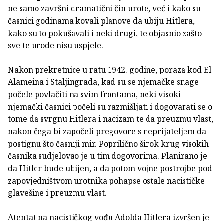
ne samo završni dramatični čin urote, već i kako su
časnici godinama kovali planove da ubiju Hitlera,
kako su to pokušavali i neki drugi, te objasnio zašto
sve te urode nisu uspjele.
Nakon prekretnice u ratu 1942. godine, poraza kod El
Alameina i Staljingrada, kad su se njemačke snage
počele povlačiti na svim frontama, neki visoki
njemački časnici počeli su razmišljati i dogovarati se o
tome da svrgnu Hitlera i nacizam te da preuzmu vlast,
nakon čega bi započeli pregovore s neprijateljem da
postignu što časniji mir. Poprilično širok krug visokih
časnika sudjelovao je u tim dogovorima. Planirano je
da Hitler bude ubijen, a da potom vojne postrojbe pod
zapovjedništvom urotnika pohapse ostale nacističke
glavešine i preuzmu vlast.
Atentat na nacističkog vođu Adolda Hitlera izvršen je