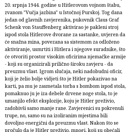
20. srpnja 1944. godine u Hitlerovom vojnom štabu,
zvanom "Vučja jazbina" u Istočnoj Purskoj. Tog dana
jedan od glavnih zavjerenika, pukovnik Claus Graf
Schenk von Stauffenberg aktivirao je pakleni stroj
ispod stola Hitlerove dvorane za sastanke, uvjeren da
će snažna mina, povezana sa sistemom za odloženo
aktiviranje, usmrtiti i Hitlera i njegove suradnike, što
će otvoriti prostor visokim oficirima njemačke armije
- koji su organizirali prilično široku zavjeru - da
preuzmu vlast. Igrom slučaja, neki nadobudni oficir,
koji je želio bolje vidjeti što je Hitler pokazivao na
karti, pa mu je zasmetala torba s bombom ispod stola,
pomaknuo ju je iza debele drvene noge stola, to je
umanjilo efekt eksplozije, koju je Hitler preživio,
zadobivši samo manje rane. Zavjerenici su pokrenuli
trupe, no, samo su na izoliranim mjestima bili
dovoljno energični da preuzmu vlast. Nakon što se
pročulo da je Hitler preživio, mnogi, koji su obećali