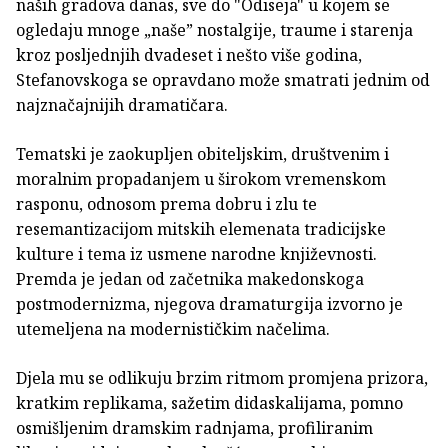
naših gradova danas, sve do "Odiseja" u kojem se
ogledaju mnoge „naše” nostalgije, traume i starenja
kroz posljednjih dvadeset i nešto više godina,
Stefanovskoga se opravdano može smatrati jednim od
najznačajnijih dramatičara.
Tematski je zaokupljen obiteljskim, društvenim i
moralnim propadanjem u širokom vremenskom
rasponu, odnosom prema dobru i zlu te
resemantizacijom mitskih elemenata tradicijske
kulture i tema iz usmene narodne književnosti.
Premda je jedan od začetnika makedonskoga
postmodernizma, njegova dramaturgija izvorno je
utemeljena na modernističkim načelima.
Djela mu se odlikuju brzim ritmom promjena prizora,
kratkim replikama, sažetim didaskalijama, pomno
osmišljenim dramskim radnjama, profiliranim