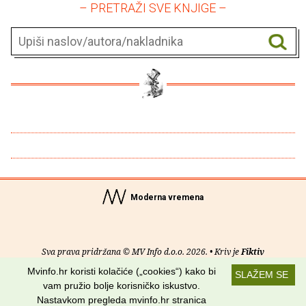
– PRETRAŽI SVE KNJIGE –
Moderna vremena
Sva prava pridržana © MV Info d.o.o. 2026. • Kriv je
Fiktiv
Mvinfo.hr koristi kolačiće („cookies“) kako bi
SLAŽEM SE
O nama
•
Pomoć
•
Uvjeti korištenja
•
RSS kanali
vam pružio bolje korisničko iskustvo.
Nastavkom pregleda mvinfo.hr stranica
Potraži nas na: