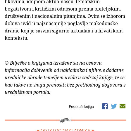
likovima, idejnom aktualnošću, tematskim
bogatstvom i kritičkim odnosom prema obiteljskim,
društvenim i nacionalnim pitanjima. Ovim se izborom
dobiva uvid u najznačajnije poglavlje makedonske
drame koji je sasvim sigurno aktualan i u hrvatskom
kontekstu.
© Bilješke o knjigama izrađene su na osnovu
informacija dobivenih od nakladnika i njihove dodatne
uredničke obrade temeljem uvida u sadržaj knjige, te se
kao takve ne smiju prenositi bez prethodnog dogovora s
uredništvom portala.
Preporuči knjigu
– OD ISTOG NAKLADNIKA –