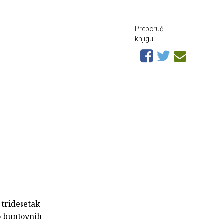
Preporuči
knjigu
 tridesetak
o buntovnih