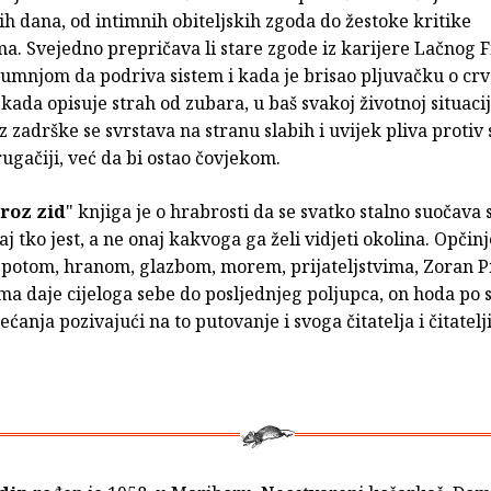
 dana, od intimnih obiteljskih zgoda do žestoke kritike
ma. Svejedno prepričava li stare zgode iz karijere Lačnog 
sumnjom da podriva sistem i kada je brisao pljuvačku o cr
i kada opisuje strah od zubara, u baš svakoj životnoj situacij
ez zadrške se svrstava na stranu slabih i uvijek pliva protiv 
rugačiji, već da bi ostao čovjekom.
roz zid
" knjiga je o hrabrosti da se svatko stalno suočava 
j tko jest, a ne onaj kakvoga ga želi vidjeti okolina. Opči
jepotom, hranom, glazbom, morem, prijateljstvima, Zoran P
ma daje cijeloga sebe do posljednjeg poljupca, on hoda po
ećanja pozivajući na to putovanje i svoga čitatelja i čitatelj