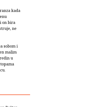
Franza kada
venu
i on bira
struje, ne
sa sobom i
njen malim
redin u
 stopama
icu.