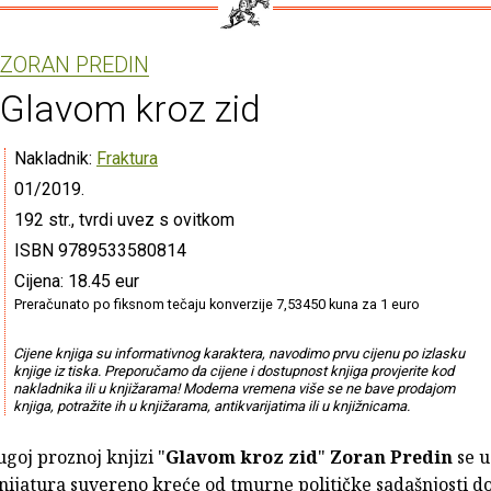
ZORAN PREDIN
Glavom kroz zid
Nakladnik:
Fraktura
01/2019.
192 str., tvrdi uvez s ovitkom
ISBN 9789533580814
Cijena: 18.45 eur
Preračunato po fiksnom tečaju konverzije 7,53450 kuna za 1 euro
Cijene knjiga su informativnog karaktera, navodimo prvu cijenu po izlasku
knjige iz tiska. Preporučamo da cijene i dostupnost knjiga provjerite kod
nakladnika ili u knjižarama! Moderna vremena više se ne bave prodajom
knjiga, potražite ih u knjižarama, antikvarijatima ili u knjižnicama.
ugoj proznoj knjizi "
Glavom kroz zid
"
Zoran Predin
se u
nijatura suvereno kreće od tmurne političke sadašnjosti d