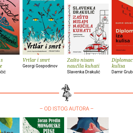
 s
Vrtlar i smrt
Zašto nisam
Diplomaci
e
naučila kuhati
kulisa
Georgi Gospodinov
ičić
Slavenka Drakulić
Damir Grub
– OD ISTOG AUTORA –