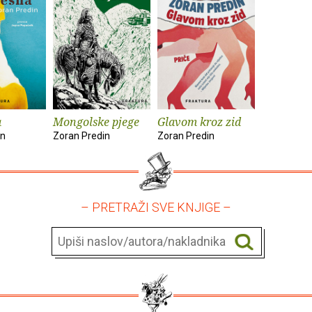
a
Mongolske pjege
Glavom kroz zid
in
Zoran Predin
Zoran Predin
– PRETRAŽI SVE KNJIGE –