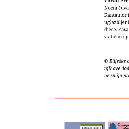
Zoran Pre
Noćni čuvar
Kantautor i
uglazbljeni
djece. Zasa
statičnu i 
© Bilješke 
njihove dod
ne smiju pr