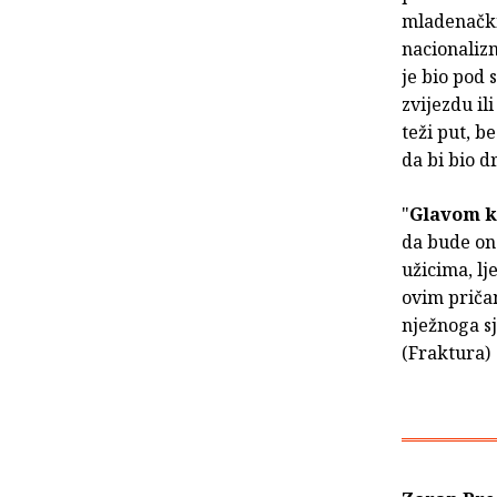
mladenačkih
nacionaliz
je bio pod 
zvijezdu il
teži put, b
da bi bio d
"
Glavom k
da bude ona
užicima, l
ovim priča
nježnoga sj
(Fraktura)