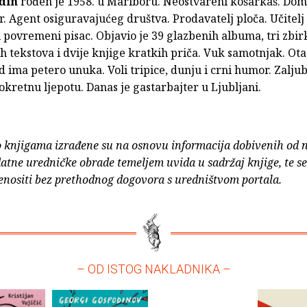
din
rođen je 1958. u Mariboru. Neostvareni košarkaš. Doma
. Agent osiguravajućeg društva. Prodavatelj ploča. Učitelj 
 povremeni pisac. Objavio je 39 glazbenih albuma, tri zbir
h tekstova i dvije knjige kratkih priča. Vuk samotnjak. Ot
d ima petero unuka. Voli tripice, dunju i crni humor. Zaljub
pokretnu ljepotu. Danas je gastarbajter u Ljubljani.
o knjigama izrađene su na osnovu informacija dobivenih od 
atne uredničke obrade temeljem uvida u sadržaj knjige, te s
enositi bez prethodnog dogovora s uredništvom portala.
– OD ISTOG NAKLADNIKA –