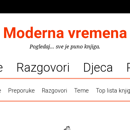
Moderna vremena
Pogledaj... sve je puno knjiga.
e
Razgovori
Djeca
e
Preporuke
Razgovori
Teme
Top lista knji