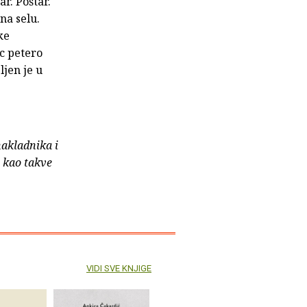
r. Poštar.
na selu.
ke
ac petero
ljen je u
nakladnika i
e kao takve
VIDI SVE KNJIGE