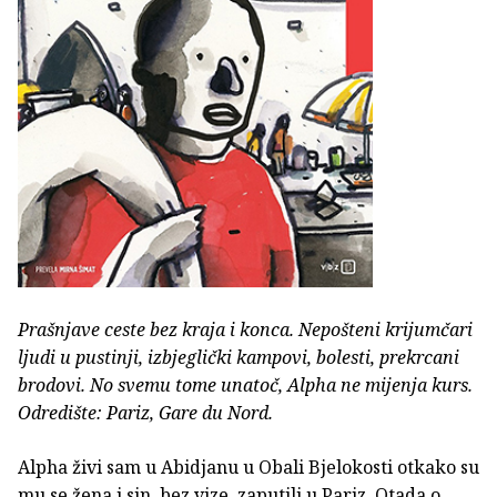
Prašnjave ceste bez kraja i konca. Nepošteni krijumčari
ljudi u pustinji, izbjeglički kampovi, bolesti, prekrcani
brodovi. No svemu tome unatoč, Alpha ne mijenja kurs.
Odredište: Pariz, Gare du Nord.
Alpha živi sam u Abidjanu u Obali Bjelokosti otkako su
mu se žena i sin, bez vize, zaputili u Pariz. Otada o