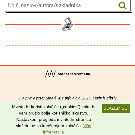
Moderna vremena
Sva prava pridržana © MV Info d.o.o. 2026. • Kriv je
Fiktiv
Mvinfo.hr koristi kolačiće („cookies“) kako bi
SLAŽEM SE
O nama
•
Pomoć
•
Uvjeti korištenja
•
RSS kanali
vam pružio bolje korisničko iskustvo.
Nastavkom pregleda mvinfo.hr stranica
Potraži nas na:
slažete se sa korištenjem kolačića.
Više
informacija