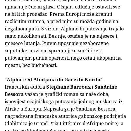
njima nije čuo ni glasa. Očajan, odlučuje ostaviti sve
ne bi li ih pronašao. Prema Europi može krenuti
različitim rutama, a pred njim su možda godine na
ilegalnom putu. S vizom, Alphino bi putovanje trajalo
samo nekoliko sati. Bez nje, osuđen je na mjesece i
mjesece lutanja. Putem upoznaje nezaboravne
suputnike, a svi oni spremniji su suočiti se s
putovanjem punim opasnosti nego ostati ukopani na
mjestu, bez budućnosti.
"
Alpha : Od Abidjana do Gare du Norda
",
francuskih autora
Stephane Barroux
i
Sandrine
Bessora
važan je grafički roman za naše doba,
ispovijest očajničkoga putovanja jednog muškarca iz
Afrike u Europu. Napisala ga je Sandrine Bessora,
nagrađivana francuska autorica gabonskog podrijetla
(dobitnica je Grand Prix Littéraire d'Afrique noire), a
ilustrirao Stephane Barroux, poznati francuski