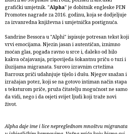
grafički umjetnik. "
Alpha
" je dobitnik engleske PEN
Promotes nagrade za 2016. godinu, koja se dodjeljuje
za izvanredna književna i umjetnička postignuća.
Sandrine Bessora u "Alphi" ispisuje potresan tekst koji
vrvi emocijama. Njezin jasan i autentičan, iznimno
moćan glas, pogađa ravno u srce i, daleko od bilo
kakva očajavanja, pripovijeda šokantnu priču o tuzi i
iluzijama migranata. Surovo izravnim crtežima
Barroux priči udahnjuje tijelo i dušu. Njegov snažan i
izražajan potez, koji se na gotovo intiman način stapa
s teksturom priče, pruža čitatelju mogućnost ne samo
da vidi, nego i da osjeti svijet ljudi koji traže novi
život.
Alpha daje ime i lice nepreglednom mnoštvu migranata
u izbjegličkim kampovima. Važna priča koju bismo svi