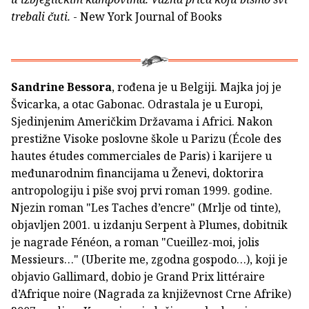
trebali čuti.
- New York Journal of Books
Sandrine Bessora
, rođena je u Belgiji. Majka joj je
Švicarka, a otac Gabonac. Odrastala je u Europi,
Sjedinjenim Američkim Državama i Africi. Nakon
prestižne Visoke poslovne škole u Parizu (École des
hautes études commerciales de Paris) i karijere u
međunarodnim financijama u Ženevi, doktorira
antropologiju i piše svoj prvi roman 1999. godine.
Njezin roman "Les Taches d’encre" (Mrlje od tinte),
objavljen 2001. u izdanju Serpent à Plumes, dobitnik
je nagrade Fénéon, a roman "Cueillez-moi, jolis
Messieurs…" (Uberite me, zgodna gospodo…), koji je
objavio Gallimard, dobio je Grand Prix littéraire
d’Afrique noire (Nagrada za književnost Crne Afrike)