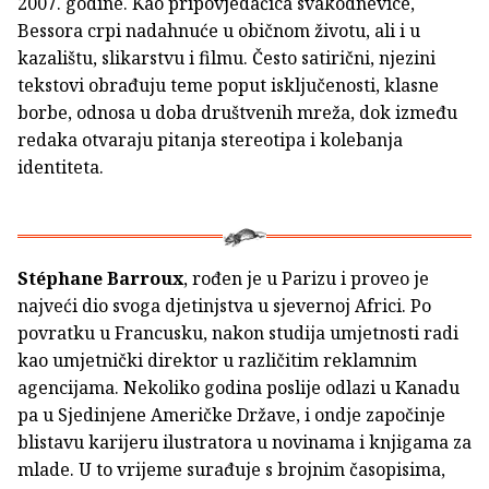
2007. godine. Kao pripovjedačica svakodnevice,
Bessora crpi nadahnuće u običnom životu, ali i u
kazalištu, slikarstvu i filmu. Često satirični, njezini
tekstovi obrađuju teme poput isključenosti, klasne
borbe, odnosa u doba društvenih mreža, dok između
redaka otvaraju pitanja stereotipa i kolebanja
identiteta.
Stéphane Barroux
, rođen je u Parizu i proveo je
najveći dio svoga djetinjstva u sjevernoj Africi. Po
povratku u Francusku, nakon studija umjetnosti radi
kao umjetnički direktor u različitim reklamnim
agencijama. Nekoliko godina poslije odlazi u Kanadu
pa u Sjedinjene Američke Države, i ondje započinje
blistavu karijeru ilustratora u novinama i knjigama za
mlade. U to vrijeme surađuje s brojnim časopisima,