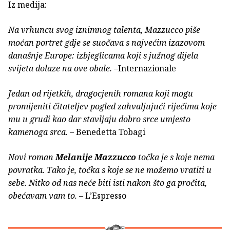
Iz medija:
Na vrhuncu svog iznimnog talenta, Mazzucco piše
moćan portret gdje se suočava s najvećim izazovom
današnje Europe: izbjeglicama koji s južnog dijela
svijeta dolaze na ove obale.
–Internazionale
Jedan od rijetkih, dragocjenih romana koji mogu
promijeniti čitateljev pogled zahvaljujući riječima koje
mu u grudi kao dar stavljaju dobro srce umjesto
kamenoga srca.
– Benedetta Tobagi
Novi roman
Melanije Mazzucco
točka je s koje nema
povratka. Tako je, točka s koje se ne možemo vratiti u
sebe. Nitko od nas neće biti isti nakon što ga pročita,
obećavam vam to.
– L’Espresso