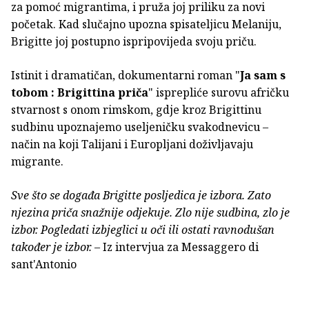
za pomoć migrantima, i pruža joj priliku za novi
početak. Kad slučajno upozna spisateljicu Melaniju,
Brigitte joj postupno ispripovijeda svoju priču.
Istinit i dramatičan, dokumentarni roman "
Ja sam s
tobom : Brigittina priča
" isprepliće surovu afričku
stvarnost s onom rimskom, gdje kroz Brigittinu
sudbinu upoznajemo useljeničku svakodnevicu –
način na koji Talijani i Europljani doživljavaju
migrante.
Sve što se događa Brigitte posljedica je izbora. Zato
njezina priča snažnije odjekuje. Zlo nije sudbina, zlo je
izbor. Pogledati izbjeglici u oči ili ostati ravnodušan
također je izbor.
– Iz intervjua za Messaggero di
sant'Antonio