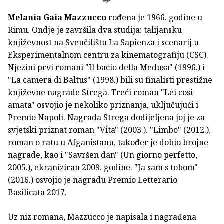
Melania Gaia Mazzucco
rođena je 1966. godine u
Rimu. Ondje je završila dva studija: talijansku
književnost na Sveučilištu La Sapienza i scenarij u
Eksperimentalnom centru za kinematografiju (CSC).
Njezini prvi romani "Il bacio della Medusa" (1996.) i
"La camera di Baltus" (1998.) bili su finalisti prestižne
književne nagrade Strega. Treći roman "Lei così
amata" osvojio je nekoliko priznanja, uključujući i
Premio Napoli. Nagrada Strega dodijeljena joj je za
svjetski priznat roman "Vita" (2003.). "Limbo" (2012.),
roman o ratu u Afganistanu, također je dobio brojne
nagrade, kao i "Savršen dan" (Un giorno perfetto,
2005.), ekraniziran 2009. godine. "Ja sam s tobom"
(2016.) osvojio je nagradu Premio Letterario
Basilicata 2017.
Uz niz romana, Mazzucco je napisala i nagrađena