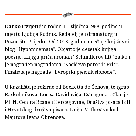
Darko Cvijetić
je rođen 11. siječnja1968. godine u
mjestu Ljubija Rudnik. Redatelj je i dramaturg u
Pozorištu Prijedor. Od 2013. godine uređuje književni
blog "Hypomnemata". Objavio je desetak knjiga
poezije, knjigu priča i roman ''Schindlerov lift'' za koji
je nagrađen nagradama ''Kočićevo pero'' i ''Fric''.
Finalista je nagrade ''Evropski pjesnik slobode''.
U kazalištu je režirao od Becketta do Čehova, te igrao
Raskoljnikova, Borisa Davidoviča, Estragona... Član je
P.E.N. Centra Bosne i Hercegovine, Društva pisaca BiH
i Hrvatskog društva pisaca. Izučio Vrtlarstvo kod
Majstora Ivana Obrenova.