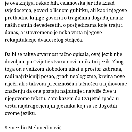
je ova knjiga, rekao bih, celanovska jer ide iznad
svjedočenja, govori o ličnom gubitku, ali kao i njegove
prethodne knjige govori i o tragičnim događajima iz
naših ratnih devedesetih, o posljedicama koje traju i
danas, a istovremeno je neka vrsta njegove
rekapitulacije dvadesetog stoljeća.
Da bi se takva stvarnost tačno opisala, ovaj jezik nije
dovoljan, pa Cvijetić stvara novi, unikatni jezik. Zbog
toga on s velikom slobodom ulazi u prostor zabrana,
radi najrizičniji posao, gradi neologizme, kreira nove
riječi, ali s takvom preciznošću i tačnošću u njihovome
značenju da one postaju najbitnije i najviše žive u
njegovome tekstu. Zato kažem da
Cvijetić
spada u
vrstu najdragocjenijih pjesnika koji su se dogodili
ovome jeziku.
Semezdin Mehmedinović