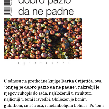
U odnosu na prethodne knjige
Darka Cvijetića
, ova,
"
Snijeg je dobro pazio da ne padne
", najzreliji je
njegov rukopis do sada, najsloženiji u strukturi,
najličniji u temi i izvedbi. Obilježen je ličnim
gubitkom, smrću oca, i melankolijom bolnice. Po tome