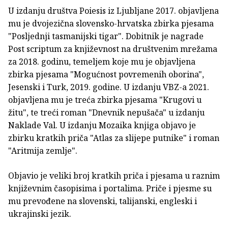
U izdanju društva Poiesis iz Ljubljane 2017. objavljena
mu je dvojezična slovensko-hrvatska zbirka pjesama
"Posljednji tasmanijski tigar". Dobitnik je nagrade
Post scriptum za književnost na društvenim mrežama
za 2018. godinu, temeljem koje mu je objavljena
zbirka pjesama "Mogućnost povremenih oborina",
Jesenski i Turk, 2019. godine. U izdanju VBZ-a 2021.
objavljena mu je treća zbirka pjesama "Krugovi u
žitu", te treći roman "Dnevnik nepušača" u izdanju
Naklade Val. U izdanju Mozaika knjiga objavo je
zbirku kratkih priča "Atlas za slijepe putnike" i roman
"Aritmija zemlje".
Objavio je veliki broj kratkih priča i pjesama u raznim
književnim časopisima i portalima. Priče i pjesme su
mu prevođene na slovenski, talijanski, engleski i
ukrajinski jezik.