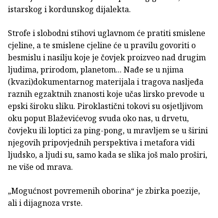
istarskog i kordunskog dijalekta.
Strofe i slobodni stihovi uglavnom će pratiti smislene
cjeline, a te smislene cjeline će u pravilu govoriti o
besmislu i nasilju koje je čovjek proizveo nad drugim
ljudima, prirodom, planetom... Nađe se u njima
(kvazi)dokumentarnog materijala i tragova nasljeđa
raznih egzaktnih znanosti koje učas lirsko prevode u
epski široku sliku. Piroklastični tokovi su osjetljivom
oku poput Blaževićevog svuda oko nas, u drvetu,
čovjeku ili loptici za ping-pong, u mravljem se u širini
njegovih pripovjednih perspektiva i metafora vidi
ljudsko, a ljudi su, samo kada se slika još malo proširi,
ne više od mrava.
„Mogućnost povremenih oborina“ je zbirka poezije,
ali i dijagnoza vrste.