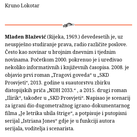
Kruno Lokotar
Mladen Blažević
(Rijeka, 1969.) devedesetih je, uz
neuspješno studiranje prava, radio različite poslove.
Često kao novinar u brojnim dnevnim i tjednim
novinama. Početkom 2000. pokrenuo je i uređivao
nekoliko informativnih i književnih časopisa. 2008. je
objavio prvi roman „Tragovi goveda“ u „SKD
Prosvjeti“, 2013. godine u suautorstvu zbirku
distopijskih priča „NDH 2033.“ , a 2015. drugi roman
„Ilirik“, također u „SKD Prosvjeti“. Napisao je scenarij
za igrani dio dugometražnog igrano-dokumentarnog
filma „Je letrika ubila štrige“, a potpisuje i putopisni
serijal „Istriana Jones“ gdje je u funkciji autora
serijala, voditelja i scenarista.