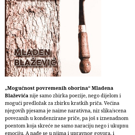
„Mogućnost povremenih oborina“
Mladena
Blaževića
nije samo zbirka poezije, nego dijelom i
mogući predložak za zbirku kratkih priča. Većina
njegovih pjesama je naime narativna, niz slika/scena
povezanih u kondenzirane priče, pa još s iznenadnom
poentom koja skreće ne samo naraciju nego i ukupnu
emociju. A nađe se u njima i upravnog govora, i