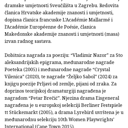
dramske umjetnosti Sveučilišta u Zagrebu. Redovita
članica Hrvatske akademije znanosti i umjetnosti,
dopisna članica francuske L’Académie Mallarmé i
l’Académie Européenne de Poésie, čla­nica
Makedonske akademije znanosti i umjetnosti (masa)
izvan radnog sastava.
Dobitnica nagrada za poeziju: “Vladimir Nazor” za Sto
aleksandrijskih epigrama, međunarodne nagrade
Poe­teka (2005) i međunarodne nagrade “Crystal
Vilenica” (2020), te nagrade “Željko Sabol” (2024) za
knjigu poezije Prljavi od zemlje, pijani od zraka. Za
doprinos teorijskoj dramaturgiji nagrađena je
nagradom “Petar Brečić”. Njezina drama Eisge­neral
nagrađena je u europskoj selekciji Berliner Festspiele
tt Stückemarkt (2005), a drama Lyrebird uvrštena je u
međuna­rodnu selekciju 10th Women Playwrights’
International (Cape Town 2015).