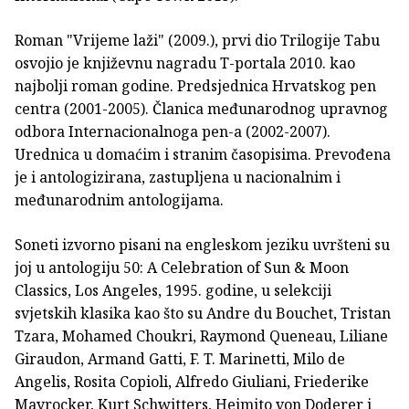
Roman "Vrijeme laži" (2009.), prvi dio Trilogije Tabu
osvojio je književnu nagradu T-portala 2010. kao
najbolji ro­man godine. Predsjednica Hrvatskog pen
centra (2001-2005). Članica međunarodnog upravnog
odbora Internacionalnoga pen-a (2002-2007).
Urednica u domaćim i stranim časopisima. Prevođena
je i antologizirana, zastupljena u nacionalnim i
međunarodnim antologijama.
Soneti izvorno pisani na en­gleskom jeziku uvršteni su
joj u antologiju 50: A Celebration of Sun & Moon
Classics, Los Angeles, 1995. godine, u selekciji
svjetskih klasika kao što su Andre du Bouchet, Tristan
Tzara, Mohamed Choukri, Raymond Queneau, Liliane
Giraudon, Armand Gatti, F. T. Marinetti, Milo de
Angelis, Rosita Copi­oli, Alfredo Giuliani, Friederike
Mayrocker, Kurt Schwitters, Heimito von Doderer i