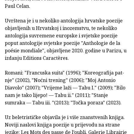
Paul Celan.
Uvrštena je i u nekoliko antologija hrvatske poezije
objavljenih u Hrvatskoj i inozem­stvu, te nekoliko
antologija suvremene europske i svjetske poezije
poput antologije svjetske poezije "Anthologie de la
poésie mondiale", objavljene 2020. godine u Parizu, u
izdanju Editions Caractères.
Romani: "Francuska suita" (1996); "Koreografija pat­
nje" (2002), "Noćni trening" (2006); "Moj Antonio
Diavolo" (2007); "Vrijeme laži — Tabu I." (2009); "Bilo
nam je tako lijepo! — Tabu ii." (2011); "Stanje
sumraka — Tabu iii. "(2013); "Točka poraza" (2023).
Uz beletrističke objavila je i više znanstvenih knjiga.
Noviji naslovi knjiga poezije u prijevodu na strane
jezike: Les Mots des passe de l’oubli. Galerie Librairie