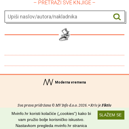
– PRETRAŽI SVE KNJIGE –
Moderna vremena
Sva prava pridržana © MV Info d.o.o. 2026. • Kriv je
Fiktiv
Mvinfo.hr koristi kolačiće („cookies“) kako bi
SLAŽEM SE
O nama
•
Pomoć
•
Uvjeti korištenja
•
RSS kanali
vam pružio bolje korisničko iskustvo.
Nastavkom pregleda mvinfo.hr stranica
Potraži nas na: