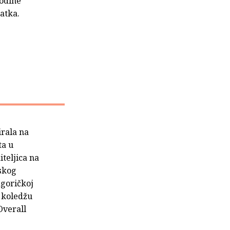
godine
latka.
irala na
ta u
teljica na
nskog
dgoričkoj
k koledžu
Overall