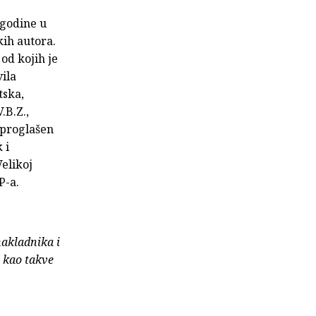
 godine u
kih autora.
od kojih je
vila
tska,
.B.Z.,
a proglašen
 i
Velikoj
P-a.
nakladnika i
e kao takve