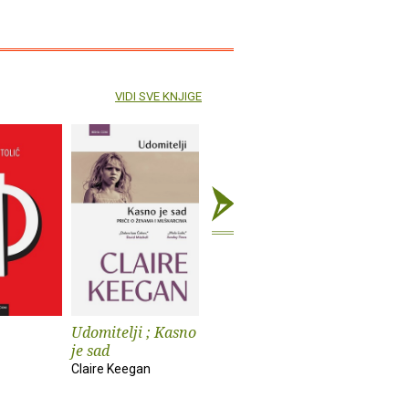
VIDI SVE KNJIGE
Udomitelji ; Kasno
Čast
Teška vo
je sad
Elif Shafak
Pia Prezelj
Claire Keegan