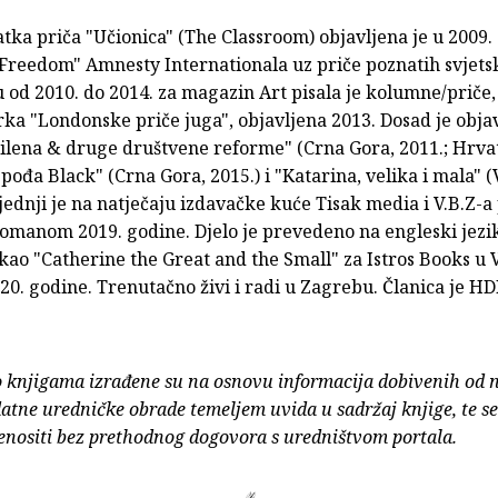
tka priča "Učionica" (The Classroom) objavljena je u 2009.
"Freedom" Amnesty Internationala uz priče poznatih svjets
 od 2010. do 2014. za magazin Art pisala je kolumne/priče, 
rka "Londonske priče juga", objavljena 2013. Dosad je obja
lena & druge društvene reforme" (Crna Gora, 2011.; Hrva
spođa Black" (Crna Gora, 2015.) i "Katarina, velika i mala" (V
ljednji je na natječaju izdavačke kuće Tisak media i V.B.Z-
omanom 2019. godine. Djelo je prevedeno na engleski jezik
kao "Catherine the Great and the Small" za Istros Books u 
020. godine. Trenutačno živi i radi u Zagrebu. Članica je HD
o knjigama izrađene su na osnovu informacija dobivenih od 
atne uredničke obrade temeljem uvida u sadržaj knjige, te s
enositi bez prethodnog dogovora s uredništvom portala.