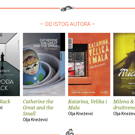
– OD ISTOG AUTORA –
Black
Catherine the
Katarina, Velika i
Milena &
Great and the
Mala
društvene
ić
Small
Olja Knežević
Olja Knežev
Olja Knežević