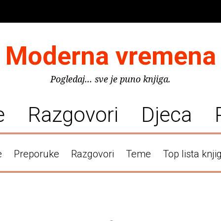
Moderna vremena
Pogledaj... sve je puno knjiga.
e
Razgovori
Djeca
e
Preporuke
Razgovori
Teme
Top lista knji