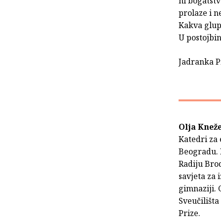
ni bogatstv
prolaze i ne
Kakva glupo
U postojbi
Jadranka P
Olja Knež
Katedri za 
Beogradu. P
Radiju Bro
savjeta za 
gimnaziji. 
Sveučilišta
Prize.