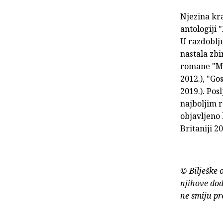
Njezina kra
antologiji 
U razdoblju
nastala zbi
romane "Mi
2012.), "Go
2019.). Pos
najboljim r
objavljeno 
Britaniji 2
© Bilješke 
njihove dod
ne smiju pr