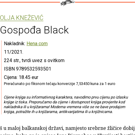
OLJA KNEŽEVIĆ
Gospođa Black
Nakladnik:
Hena com
11/2021.
224 str., tvrdi uvez s ovitkom
ISBN 9789532593501
Cijena: 18.45 eur
Preračunato po fiksnom tečaju konverzije 7,53450 kuna za 1 euro
Cijene knjiga su informativnog karaktera, navodimo prvu cijenu po izlasku
knjige iz tiska. Preporučamo da cijene i dostupnost knjiga provjerite kod
nakladnika ili u knjižarama! Moderna vremena više se ne bave prodajom
knjiga, potražite ih u knjižarama, antikvarijatima ili u knjižnicama.
š u maloj balkanskoj državi, namjesto srebrne žličice dobi