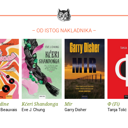
– OD ISTOG NAKLADNIKA –
dine
Kćeri Shandonga
Mir
Φ (Fi)
 Beauvais
Eve J. Chung
Garry Disher
Tanja Tolić