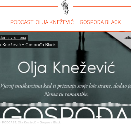
– PODCAST: OLJA KNEŽEVIĆ – GOSPOĐA BLACK –
·
PODCAST: Olja Knežević – Gospođa Black