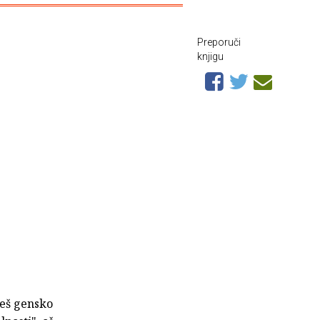
Preporuči
knjigu
ješ gensko