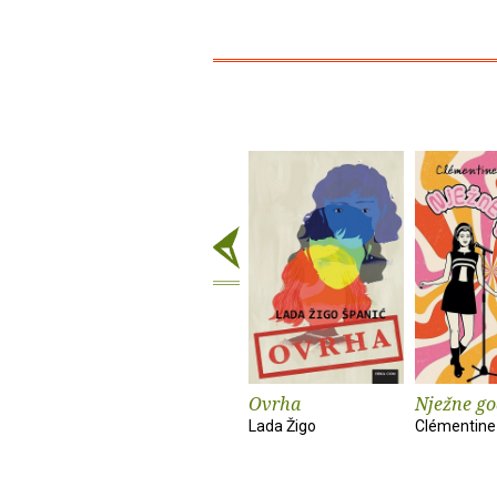
Ovrha
Nježne go
Lada Žigo
Clémentine