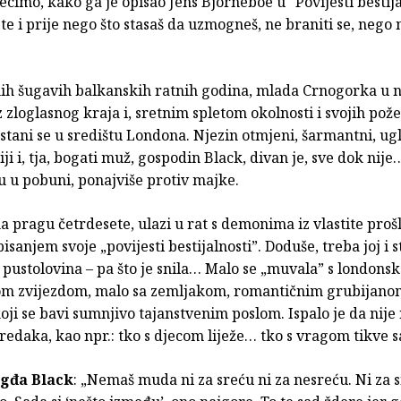
recimo, kako ga je opisao Jens Bjorneboe u "Povijesti bestija
 te i prije nego što stasaš da uzmogneš, ne braniti se, nego n
ih šugavih balkanskih ratnih godina, mlada Crnogorka u n
 zloglasnog kraja i, sretnim spletom okolnosti i svojih pože
stani se u središtu Londona. Njezin otmjeni, šarmantni, ug
iji i, tja, bogati muž, gospodin Black, divan je, sve dok nije
u u pobuni, ponajviše protiv majke.
na pragu četrdesete, ulazi u rat s demonima iz vlastite prošlo
sanjem svoje „povijesti bestijalnosti”. Doduše, treba joj i st
 pustolovina – pa što je snila… Malo se „muvala” s londons
m zvijezdom, malo sa zemljakom, romantičnim grubijan
 koji se bavi sumnjivo tajanstvenim poslom. Ispalo je da nije
redaka, kao npr.: tko s djecom liježe… tko s vragom tikve sa
gđa Black
: „Nemaš muda ni za sreću ni za nesreću. Ni za 