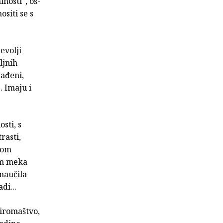
lnosti", oš-
ositi se s
evolji
ljnih
lađeni,
… Imaju i
sti, s
rasti,
kom
om meka
 naučila
di...
siromaštvo,