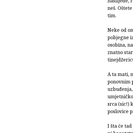
naslijeđe, 
neš. Oštete
tim.
Neke od on
pobjegne iz
osobina, na
znatno star
tinejdžeric
A ta mati, 
ponovnim pi
uzbuđenja,
umjetničko
srca (sic!)
poslovice p
I šta će tad