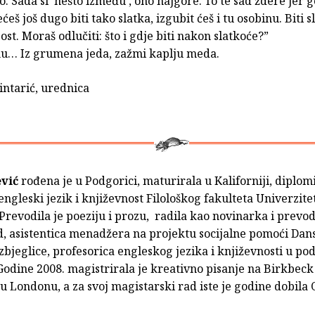
o. Sada si ‘nešto između’, ono najgore. To te sad ždere jer 
ćeš još dugo biti tako slatka, izgubit ćeš i tu osobinu. Biti s
st. Moraš odlučiti: što i gdje biti nakon slatkoće?”
nu… Iz grumena jeda, zažmi kaplju meda.
intarić, urednica
ević
rođena je u Podgorici, maturirala u Kaliforniji, diplom
engleski jezik i književnost Filološkog fakulteta Univerzite
revodila je poeziju i prozu, radila kao novinarka i prevodi
d, asistentica menadžera na projektu socijalne pomoći Da
izbjeglice, profesorica engleskog jezika i književnosti u po
Godine 2008. magistrirala je kreativno pisanje na Birkbec
 u Londonu, a za svoj magistarski rad iste je godine dobila 