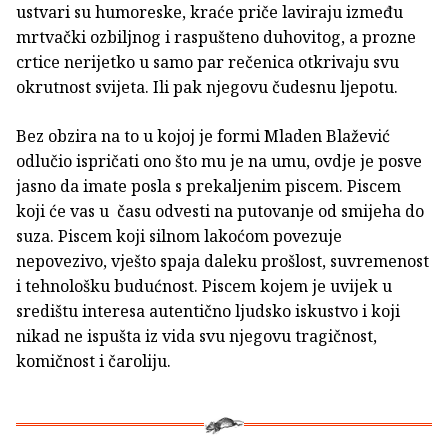
ustvari su humoreske, kraće priče laviraju između
mrtvački ozbiljnog i raspušteno duhovitog, a prozne
crtice nerijetko u samo par rečenica otkrivaju svu
okrutnost svijeta. Ili pak njegovu čudesnu ljepotu.
Bez obzira na to u kojoj je formi Mladen Blažević
odlučio ispričati ono što mu je na umu, ovdje je posve
jasno da imate posla s prekaljenim piscem. Piscem
koji će vas u času odvesti na putovanje od smijeha do
suza. Piscem koji silnom lakoćom povezuje
nepovezivo, vješto spaja daleku prošlost, suvremenost
i tehnološku budućnost. Piscem kojem je uvijek u
središtu interesa autentično ljudsko iskustvo i koji
nikad ne ispušta iz vida svu njegovu tragičnost,
komičnost i čaroliju.