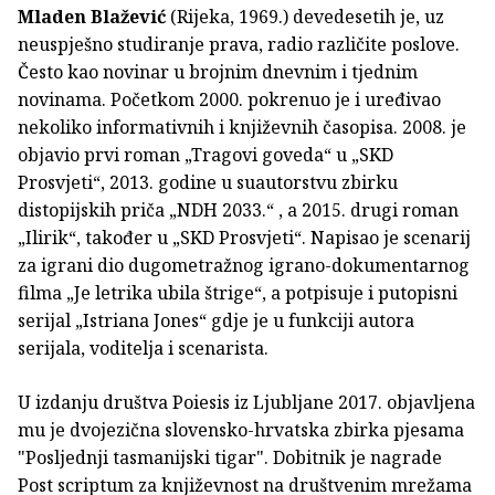
Mladen Blažević
(Rijeka, 1969.) devedesetih je, uz
neuspješno studiranje prava, radio različite poslove.
Često kao novinar u brojnim dnevnim i tjednim
novinama. Početkom 2000. pokrenuo je i uređivao
nekoliko informativnih i književnih časopisa. 2008. je
objavio prvi roman „Tragovi goveda“ u „SKD
Prosvjeti“, 2013. godine u suautorstvu zbirku
distopijskih priča „NDH 2033.“ , a 2015. drugi roman
„Ilirik“, također u „SKD Prosvjeti“. Napisao je scenarij
za igrani dio dugometražnog igrano-dokumentarnog
filma „Je letrika ubila štrige“, a potpisuje i putopisni
serijal „Istriana Jones“ gdje je u funkciji autora
serijala, voditelja i scenarista.
U izdanju društva Poiesis iz Ljubljane 2017. objavljena
mu je dvojezična slovensko-hrvatska zbirka pjesama
"Posljednji tasmanijski tigar". Dobitnik je nagrade
Post scriptum za književnost na društvenim mrežama