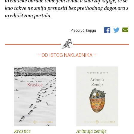
uredničke obrade temeljem uvida u sadržaj knjige, te se
kao takve ne smiju prenositi bez prethodnog dogovora s
uredništvom portala.
Preporuči knjigu
– OD ISTOG NAKLADNIKA –
Krastice
Aritmija zemlje